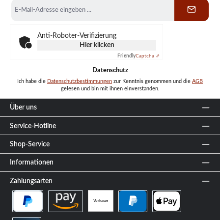
E-
Mail-
Adresse
*
Anti-Roboter-Verifizierung
Hier klicken
Friendly
Captcha ⇗
Datenschutz
Ich habe die
Datenschutzbestimmungen
zur Kenntnis genommen und die
AGB
gelesen und bin mit ihnen einverstanden.
Über uns
Service-Hotline
Shop-Service
Informationen
Zahlungsarten
Vorkasse
PayPal Später Bezahlen
Amazon Pay
PayPal
Apple Pay