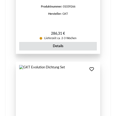
Produktnummer:
01039266
Hersteller:
GKT
Regulärer Preis:
286,31 €
Lieferzeit ca. 2-3 Wochen
Details