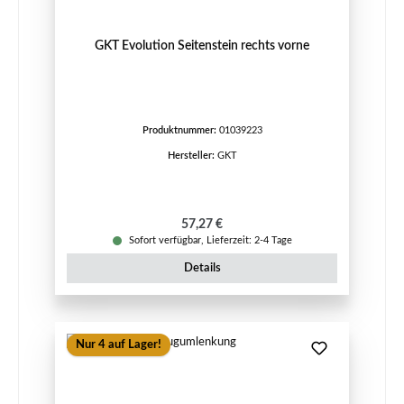
GKT Evolution Seitenstein rechts vorne
Produktnummer:
01039223
Hersteller:
GKT
Regulärer Preis:
57,27 €
Sofort verfügbar, Lieferzeit: 2-4 Tage
Details
Nur 4 auf Lager!