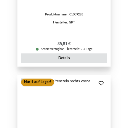
Produktnummer:
01039228
Hersteller:
GKT
Regulärer Preis:
35,81 €
Sofort verfügbar, Lieferzeit: 2-4 Tage
Details
Nur 1 auf Lager!