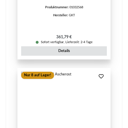
Produktnummer:
01032568
Hersteller:
GKT
Regulärer Preis:
361,79 €
Sofort verfügbar, Lieferzeit: 2-4 Tage
Details
Nur 8 auf Lager!