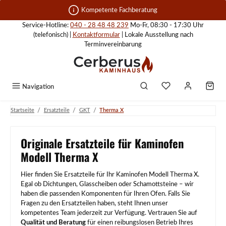
Zum Hauptinhalt springen
Kompetente Fachberatung
Service-Hotline:
040 - 28 48 48 239
Mo-Fr, 08:30 - 17:30 Uhr
(telefonisch) |
Kontaktformular
| Lokale Ausstellung nach
Terminvereinbarung
Navigation
/
/
/
Startseite
Ersatzteile
GKT
Therma X
Originale Ersatzteile für Kaminofen
Modell Therma X
Hier finden Sie Ersatzteile für Ihr Kaminofen Modell Therma X.
Egal ob Dichtungen, Glasscheiben oder Schamottsteine – wir
haben die passenden Komponenten für Ihren Ofen. Falls Sie
Fragen zu den Ersatzteilen haben, steht Ihnen unser
kompetentes Team jederzeit zur Verfügung. Vertrauen Sie auf
Qualität und Beratung
für einen reibungslosen Betrieb Ihres