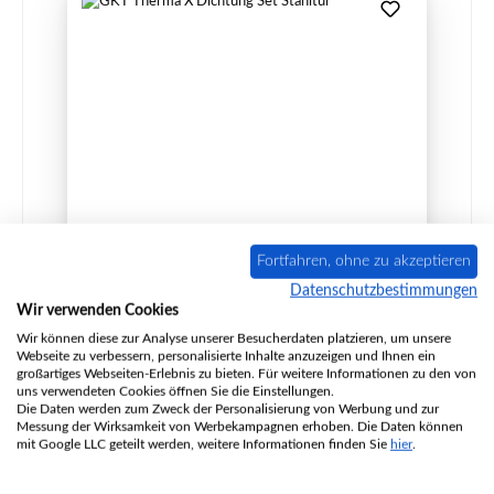
GKT Therma X Dichtung Set Stahltür
Fortfahren, ohne zu akzeptieren
Datenschutzbestimmungen
Wir verwenden Cookies
Wir können diese zur Analyse unserer Besucherdaten platzieren, um unsere
Produktnummer:
01032504
Webseite zu verbessern, personalisierte Inhalte anzuzeigen und Ihnen ein
Hersteller:
GKT
großartiges Webseiten-Erlebnis zu bieten. Für weitere Informationen zu den von
uns verwendeten Cookies öffnen Sie die Einstellungen.
Die Daten werden zum Zweck der Personalisierung von Werbung und zur
Messung der Wirksamkeit von Werbekampagnen erhoben. Die Daten können
mit Google LLC geteilt werden, weitere Informationen finden Sie
hier
.
Regulärer Preis:
46,30 €
Sofort verfügbar, Lieferzeit: 2-4 Tage