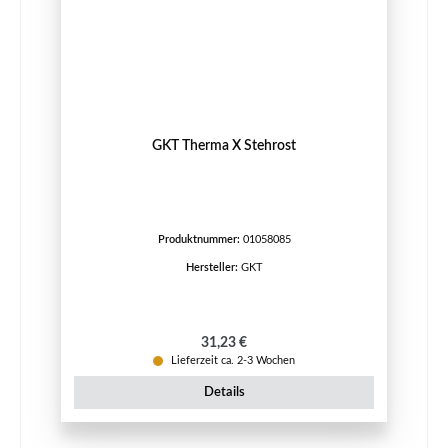
GKT Therma X Stehrost
Produktnummer:
01058085
Hersteller:
GKT
Regulärer Preis:
31,23 €
Lieferzeit ca. 2-3 Wochen
Details