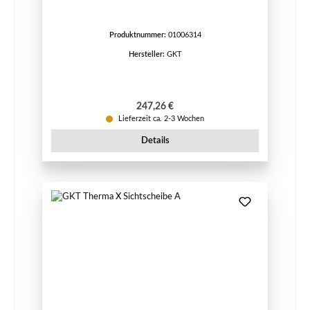
Produktnummer:
01006314
Hersteller:
GKT
Regulärer Preis:
247,26 €
Lieferzeit ca. 2-3 Wochen
Details