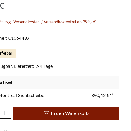
s:
 €
St. zzgl. Versandkosten / Versandkostenfrei ab 399,- €
mer:
01064437
eferbar
ügbar, Lieferzeit: 2-4 Tage
rtikel
ontreal Sichtscheibe
390,42 €*¹
 Gib den gewünschten Wert ein oder benutze die Schaltflächen um die A
In den Warenkorb