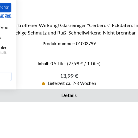
ieren
mungen
! Glasreiniger "Cerberus" Eckdaten: Inhalt 500 ml Voll biologisch abbaubar Entfernt einfach
te zu
hartnäckige Schmutz und Ruß Schnellwirkend Nicht brennbar
-
s
Produktnummer:
01003799
 der
eilt
Inhalt:
0.5 Liter
(27,98 € / 1 Liter)
Regulärer Preis:
13,99 €
Lieferzeit ca. 2-3 Wochen
Details