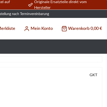
el auf
Originale Ersatzteile direkt vom
Hersteller
stellung nach Terminvereinbarung
erkliste
Mein Konto
Warenkorb
0,00 €
GKT