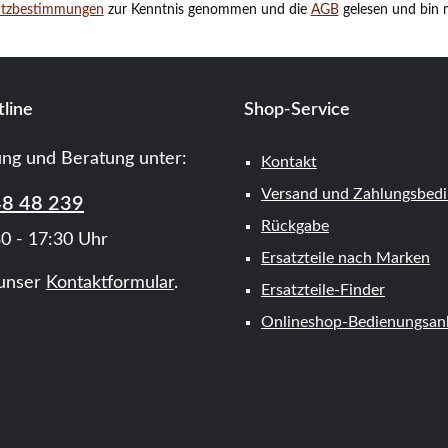
utzbestimmungen
zur Kenntnis genommen und die
AGB
gelesen und bin m
line
Shop-Service
ung und Beratung unter:
Kontakt
Versand und Zahlungsbed
48 48 239
Rückgabe
0 - 17:30 Uhr
Ersatzteile nach Marken
unser
Kontaktformular
.
Ersatzteile-Finder
Onlineshop-Bedienungsanl