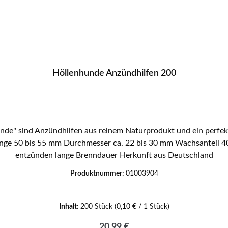
Höllenhunde Anzündhilfen 200
de" sind Anzündhilfen aus reinem Naturprodukt und ein perfek
entzünden lange Brenndauer Herkunft aus Deutschland
Produktnummer:
01003904
Inhalt:
200 Stück
(0,10 € / 1 Stück)
Regulärer Preis:
20,99 €