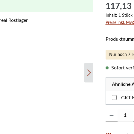
Regulärer Prei
117,13
Inhalt:
1 Stück
Preise inkl. Mw
Produktnum
Nur noch 7 li
Sofort verf
Ähnliche A
GKT M
Produkt Anzahl: