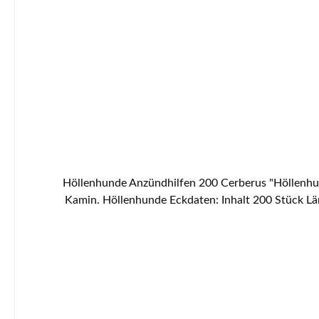
Höllenhunde Anzündhilfen 200 Cerberus "Höllenhun
Kamin. Höllenhunde Eckdaten: Inhalt 200 Stück Länge 50 bis 55 mm Durchmesser ca. 22 bis 30 mm Wachsanteil 40 bis 50 % Holzarten sind Fichte und Kiefer leichtes