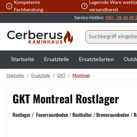
Kompetente
Lagernde Ware werkta
 Hauptinhalt springen
Zur Suche springen
Zur Hauptnavigation springen
Fachberatung
versandbereit
Service-Hotline:
040 - 28 48 48 
Startseite
Ersatzteile
Ersatzteilarten
Outd
/
/
/
Startseite
Ersatzteile
GKT
Montreal
GKT Montreal Rostlager
Rostlager / Feuerraumboden / Rosthalter / Brennraumboden / Ro