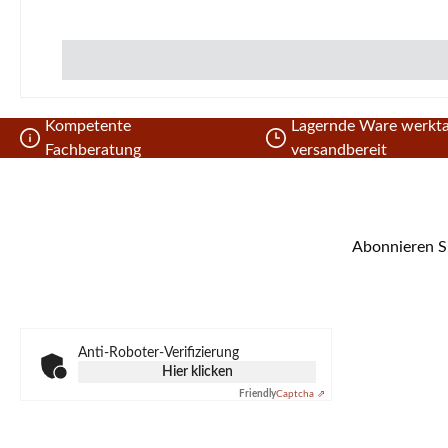
Kompetente
Lagernde Ware werkta
Fachberatung
versandbereit
Abonnieren Si
Anti-Roboter-Verifizierung
Hier klicken
Friendly
Captcha ⇗