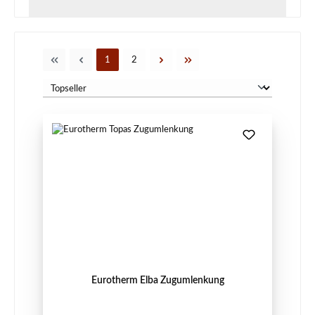
Seite
Seite
1
2
Eurotherm Elba Zugumlenkung