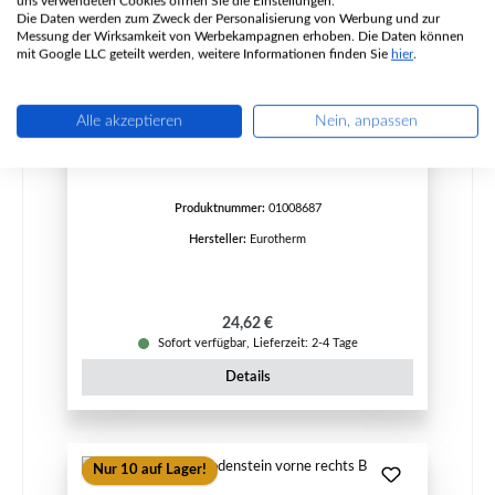
uns verwendeten Cookies öffnen Sie die Einstellungen.
Die Daten werden zum Zweck der Personalisierung von Werbung und zur
Messung der Wirksamkeit von Werbekampagnen erhoben. Die Daten können
mit Google LLC geteilt werden, weitere Informationen finden Sie
hier
.
Eurotherm Elba Bodenstein hinten B
Alle akzeptieren
Nein, anpassen
Produktnummer:
01008687
Hersteller:
Eurotherm
Regulärer Preis:
24,62 €
Sofort verfügbar, Lieferzeit: 2-4 Tage
Details
Nur 10 auf Lager!