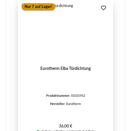
Nur 7 auf Lager!
Eurotherm Elba Türdichtung
Produktnummer:
01031952
Hersteller:
Eurotherm
Regulärer Preis:
36,00 €