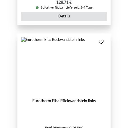
Regulärer Preis:
128,71 €
Sofort verfügbar, Lieferzeit: 2-4 Tage
Details
Eurotherm Elba Rückwandstein links
Produktnummer:
01032040