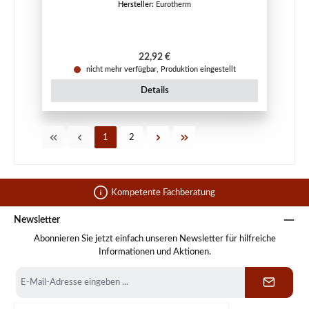
Hersteller:
Eurotherm
Regulärer Preis:
22,92 €
nicht mehr verfügbar, Produktion eingestellt
Details
Seite
Seite
1
2
Kompetente Fachberatung
Newsletter
Abonnieren Sie jetzt einfach unseren Newsletter für hilfreiche
Informationen und Aktionen.
E-
Mail-
Adresse
*