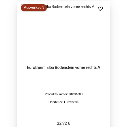
Ausverkauft
Eurotherm Elba Bodenstein vorne rechts A
Produktnummer:
01031683
Hersteller:
Eurotherm
Regulärer Preis:
22,92 €