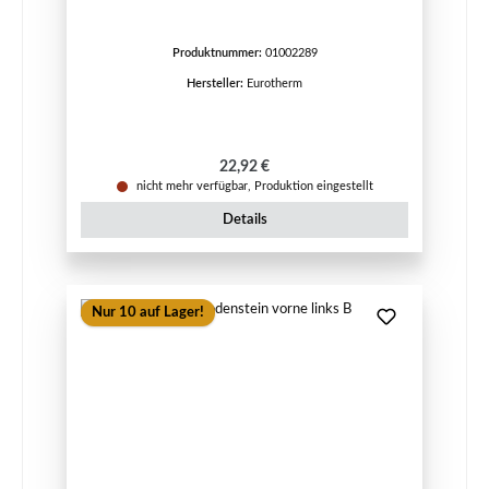
Produktnummer:
01002289
Hersteller:
Eurotherm
Regulärer Preis:
22,92 €
nicht mehr verfügbar, Produktion eingestellt
Details
Nur 10 auf Lager!