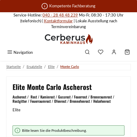
Zum Hauptinhalt springen
Kompetente Fachberatung
Service-Hotline:
040 - 28 48 48 239
Mo-Fr, 08:30 - 17:30 Uhr
(telefonisch) |
Kontaktformular
| Lokale Ausstellung nach
Terminvereinbarung
Navigation
/
/
/
Startseite
Ersatzteile
Elite
Monte Carlo
Elite Monte Carlo Ascherost
Ascherost / Rost / Kaminrost / Gussrost / Feuerrost / Brennraumrost /
Rostgitter / Feuerraumrost / Ofenrost / Brennofenrost / Holzofenrost
Elite
Bildergalerie überspringen
Bitte lesen Sie die Produktbeschreibung.