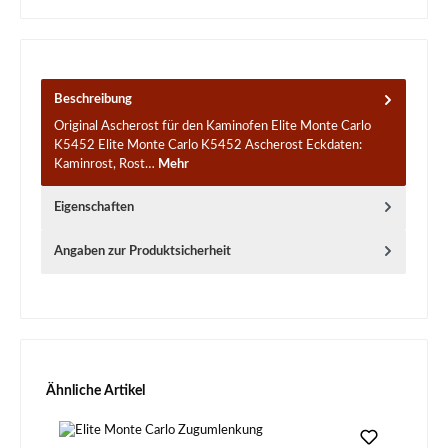
Beschreibung
Original Ascherost für den Kaminofen Elite Monte Carlo
K5452 Elite Monte Carlo K5452 Ascherost Eckdaten:
Kaminrost, Rost…
Mehr
Eigenschaften
Angaben zur Produktsicherheit
Produktgalerie überspringen
Ähnliche Artikel