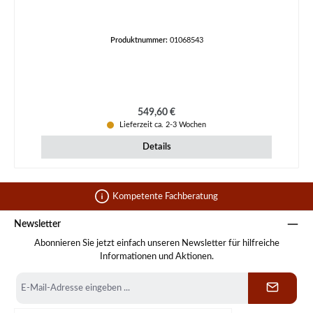
Produktnummer:
01068543
Regulärer Preis:
549,60 €
Lieferzeit ca. 2-3 Wochen
Details
Kompetente Fachberatung
Newsletter
Abonnieren Sie jetzt einfach unseren Newsletter für hilfreiche
Informationen und Aktionen.
E-
Mail-
Adresse
*