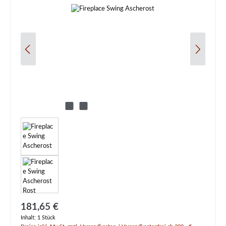
Regulärer Preis:
181,65 €
Inhalt:
1 Stück