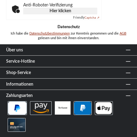
Anti-Roboter-Verifizierung
Hier klicken
Friendly
Captcha ⇗
Datenschutz
Ich habe die
Datenschutzbestimmungen
zur Kenntnis genommen und die
AGB
gelesen und bin mit ihnen einverstanden.
Über uns
Service-Hotline
Shop-Service
Informationen
Zahlungsarten
Vorkasse
PayPal Später Bezahlen
Amazon Pay
PayPal
Apple Pay
Kreditkarte