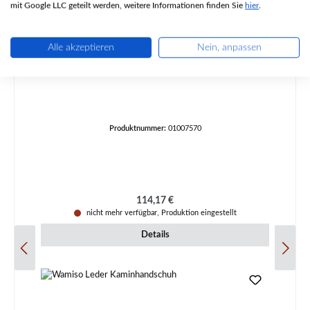
mit Google LLC geteilt werden, weitere Informationen finden Sie
hier
.
Alle akzeptieren
Nein, anpassen
Drooff Gerola W Zugumlenkung
Produktnummer:
01007570
Regulärer Preis:
114,17 €
nicht mehr verfügbar, Produktion eingestellt
Details