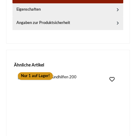
Eigenschaften
Angaben zur Produktsicherheit
Produktgalerie überspringen
Ähnliche Artikel
Nur 1 auf Lager!