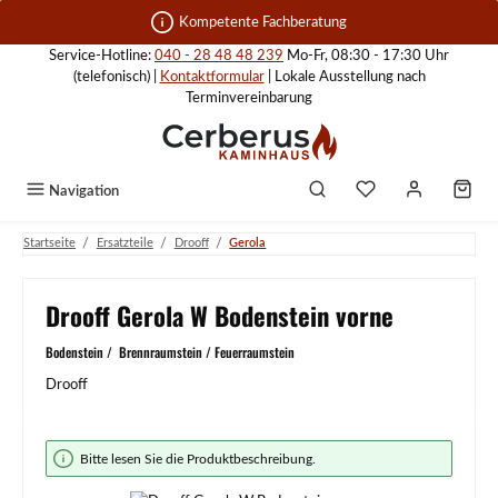
Zum Hauptinhalt springen
Kompetente Fachberatung
Service-Hotline:
040 - 28 48 48 239
Mo-Fr, 08:30 - 17:30 Uhr
(telefonisch) |
Kontaktformular
| Lokale Ausstellung nach
Terminvereinbarung
Navigation
/
/
/
Startseite
Ersatzteile
Drooff
Gerola
Drooff Gerola W Bodenstein vorne
Bodenstein / Brennraumstein / Feuerraumstein
Drooff
Bildergalerie überspringen
Bitte lesen Sie die Produktbeschreibung.