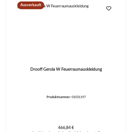
Ausverkauft
Drooff Gerola W Feuerraumauskleidung
Produktnummer:
01031197
Regulärer Preis:
466,84 €