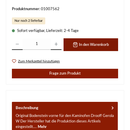
Produktnummer:
01007562
Nur noch 2 lieferbar
Sofort verfügbar, Lieferzeit: 2-4 Tage
Produkt Anzahl: Gib den gewünschten Wert ein oder benutze die Schaltflächen um d
In den Warenkorb
Zum Merkzettel hinzufügen
Frage zum Produkt
Beschreibung
Original Bodenstein vorne für den Kaminofen Drooff Gerola
W Der Hersteller hat die Produktion dieses Artikels
eingestellt.…
Mehr