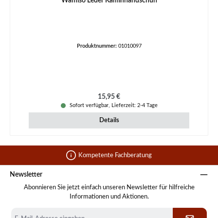
Wamiso Leder Kaminhandschuh
Produktnummer:
01010097
Regulärer Preis:
15,95 €
Sofort verfügbar, Lieferzeit: 2-4 Tage
Details
Kompetente Fachberatung
Newsletter
Abonnieren Sie jetzt einfach unseren Newsletter für hilfreiche
Informationen und Aktionen.
E-