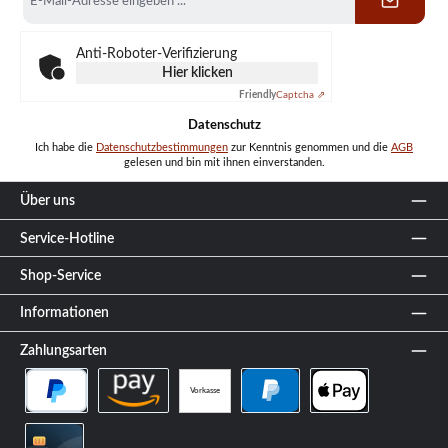
Mail-
Adresse
*
Anti-Roboter-Verifizierung
Hier klicken
Friendly
Captcha ⇗
Datenschutz
Ich habe die
Datenschutzbestimmungen
zur Kenntnis genommen und die
AGB
gelesen und bin mit ihnen einverstanden.
Über uns
Service-Hotline
Shop-Service
Informationen
Zahlungsarten
Vorkasse
PayPal Später Bezahlen
Amazon Pay
PayPal
Apple Pay