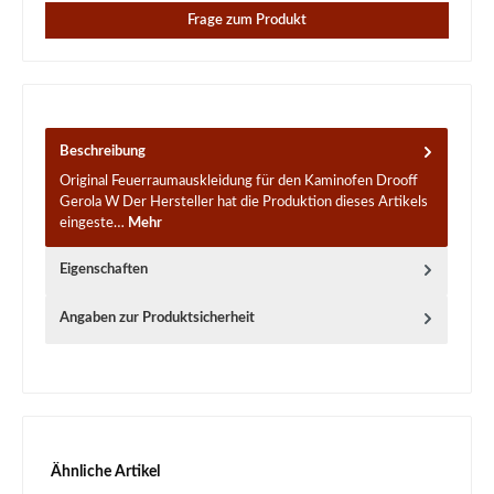
Frage zum Produkt
Beschreibung
Original Feuerraumauskleidung für den Kaminofen Drooff
Gerola W Der Hersteller hat die Produktion dieses Artikels
eingeste…
Mehr
Eigenschaften
Angaben zur Produktsicherheit
Produktgalerie überspringen
Ähnliche Artikel