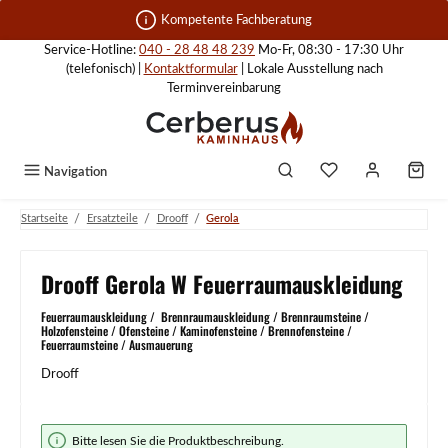
Zum Hauptinhalt springen
Kompetente Fachberatung
Service-Hotline:
040 - 28 48 48 239
Mo-Fr, 08:30 - 17:30 Uhr
(telefonisch) |
Kontaktformular
| Lokale Ausstellung nach
Terminvereinbarung
Navigation
/
/
/
Startseite
Ersatzteile
Drooff
Gerola
Drooff Gerola W Feuerraumauskleidung
Feuerraumauskleidung / Brennraumauskleidung / Brennraumsteine /
Holzofensteine / Ofensteine / Kaminofensteine / Brennofensteine /
Feuerraumsteine / Ausmauerung
Drooff
Bildergalerie überspringen
Bitte lesen Sie die Produktbeschreibung.