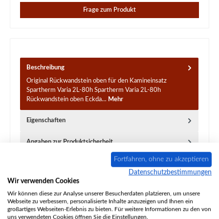
Frage zum Produkt
Beschreibung
Original Rückwandstein oben für den Kamineinsatz
Spartherm Varia 2L-80h Spartherm Varia 2L-80h
Rückwandstein oben Eckda…
Mehr
Eigenschaften
Angaben zur Produktsicherheit
Fortfahren, ohne zu akzeptieren
Datenschutzbestimmungen
Wir verwenden Cookies
Wir können diese zur Analyse unserer Besucherdaten platzieren, um unsere
Webseite zu verbessern, personalisierte Inhalte anzuzeigen und Ihnen ein
Produktgalerie überspringen
großartiges Webseiten-Erlebnis zu bieten. Für weitere Informationen zu den von
Ähnliche Artikel
uns verwendeten Cookies öffnen Sie die Einstellungen.