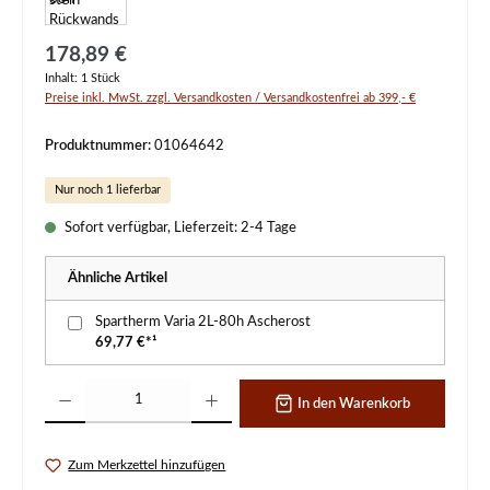
Regulärer Preis:
178,89 €
Inhalt:
1 Stück
Preise inkl. MwSt. zzgl. Versandkosten / Versandkostenfrei ab 399,- €
Produktnummer:
01064642
Nur noch 1 lieferbar
Sofort verfügbar, Lieferzeit: 2-4 Tage
Ähnliche Artikel
Spartherm Varia 2L-80h Ascherost
69,77 €*¹
Produkt Anzahl: Gib den gewünschten Wert ein oder benutze die Schaltflächen um d
In den Warenkorb
Zum Merkzettel hinzufügen