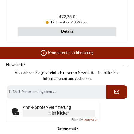
Regulärer Preis:
472,26 €
Lieferzeit ca. 2-3 Wochen
Details
Kompetente Fachberatung
Newsletter
Abonnieren Sie jetzt einfach unseren Newsletter für hilfreiche
Informationen und Aktionen.
E-
Mail-
Adresse
*
Anti-Roboter-Verifizierung
Hier klicken
Friendly
Captcha ⇗
Datenschutz