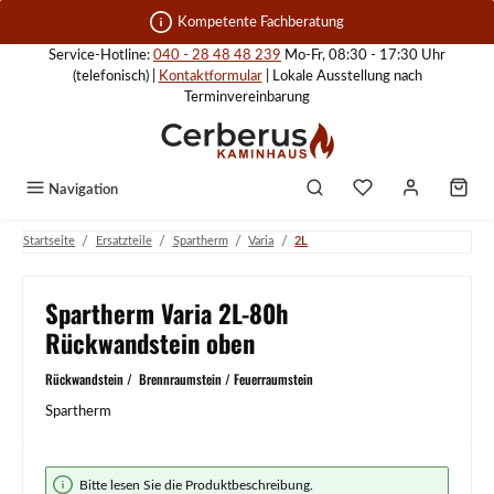
Zum Hauptinhalt springen
Kompetente Fachberatung
Service-Hotline:
040 - 28 48 48 239
Mo-Fr, 08:30 - 17:30 Uhr
(telefonisch) |
Kontaktformular
| Lokale Ausstellung nach
Terminvereinbarung
Navigation
/
/
/
/
Startseite
Ersatzteile
Spartherm
Varia
2L
Spartherm Varia 2L-80h
Rückwandstein oben
Rückwandstein / Brennraumstein / Feuerraumstein
Spartherm
Bildergalerie überspringen
Bitte lesen Sie die Produktbeschreibung.