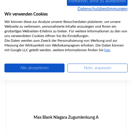
Fortfahren, ohne zu akzeptieren
Datenschutzbestimmungen
Inhalt:
4 Meter
(19,11 € / 1 Meter)
Wir verwenden Cookies
Wir können diese zur Analyse unserer Besucherdaten platzieren, um unsere
Regulärer Preis:
76,45 €
Webseite zu verbessern, personalisierte Inhalte anzuzeigen und Ihnen ein
Sofort verfügbar, Lieferzeit: 2-4 Tage
großartiges Webseiten-Erlebnis zu bieten. Für weitere Informationen zu den von
uns verwendeten Cookies öffnen Sie die Einstellungen.
Details
Die Daten werden zum Zweck der Personalisierung von Werbung und zur
Messung der Wirksamkeit von Werbekampagnen erhoben. Die Daten können
mit Google LLC geteilt werden, weitere Informationen finden Sie
hier
.
Alle akzeptieren
Nein, anpassen
Max Blank Niagara Zugumlenkung A