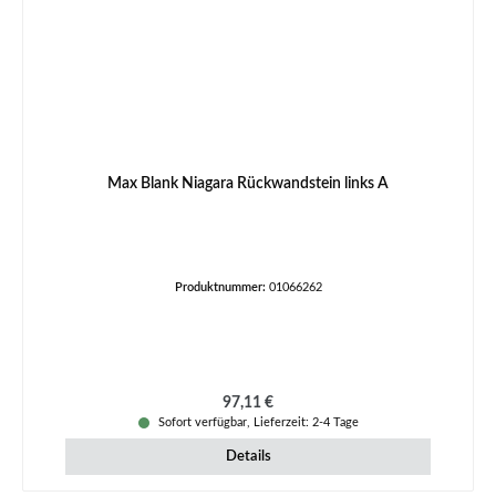
Max Blank Niagara Rückwandstein links A
Produktnummer:
01066262
Regulärer Preis:
97,11 €
Sofort verfügbar, Lieferzeit: 2-4 Tage
Details