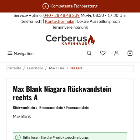
Zum Hauptinhalt springen
Kompetente Fachberatung
Service-Hotline:
040 - 28 48 48 239
Mo-Fr, 08:30 - 17:30 Uhr
(telefonisch) |
Kontaktformular
| Lokale Ausstellung nach
Terminvereinbarung
Navigation
/
/
/
Startseite
Ersatzteile
Max Blank
Niagara
Max Blank Niagara Rückwandstein
rechts A
Rückwandstein / Brennraumstein / Feuerraumstein
Max Blank
Bildergalerie überspringen
Bitte lesen Sie die Produktbeschreibung.