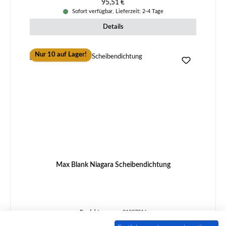
Regulärer Preis:
95,51 €
Sofort verfügbar, Lieferzeit: 2-4 Tage
Details
Nur 10 auf Lager!
Max Blank Niagara Scheibendichtung
Produktnummer:
01037316