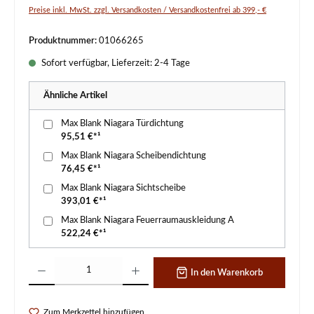
Preise inkl. MwSt. zzgl. Versandkosten / Versandkostenfrei ab 399,- €
Produktnummer:
01066265
Sofort verfügbar, Lieferzeit: 2-4 Tage
Ähnliche Artikel
Max Blank Niagara Türdichtung
95,51 €*¹
Max Blank Niagara Scheibendichtung
76,45 €*¹
Max Blank Niagara Sichtscheibe
393,01 €*¹
Max Blank Niagara Feuerraumauskleidung A
522,24 €*¹
Produkt Anzahl: Gib den gewünschten Wert ein oder benutze die Schaltflächen um d
In den Warenkorb
Zum Merkzettel hinzufügen