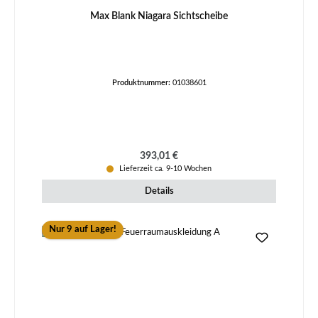
Max Blank Niagara Sichtscheibe
Produktnummer:
01038601
Regulärer Preis:
393,01 €
Lieferzeit ca. 9-10 Wochen
Details
Nur 9 auf Lager!