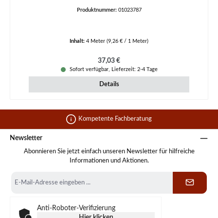
Produktnummer:
01023787
Inhalt:
4 Meter
(9,26 € / 1 Meter)
Regulärer Preis:
37,03 €
Sofort verfügbar, Lieferzeit: 2-4 Tage
Details
Kompetente Fachberatung
Newsletter
Abonnieren Sie jetzt einfach unseren Newsletter für hilfreiche
Informationen und Aktionen.
E-
Mail-
Adresse
*
Anti-Roboter-Verifizierung
Hier klicken