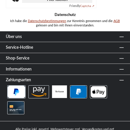
Friendly
Captcha ⇗
Datenschutz
Ich habe die
Datenschutzbestimmungen
zur Kenntnis genommen und die
AGB
gelesen und bin mit ihnen einverstanden.
Über uns
Service-Hotline
Shop-Service
Informationen
Zahlungsarten
Vorkasse
PayPal Später Bezahlen
Amazon Pay
PayPal
Apple Pay
Kreditkarte
Alle Preise inkl. gesetzl. Mehrwertsteuer zzgl.
Versandkosten
und ggf.