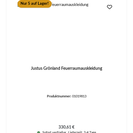
Nur 5 auf Lager!
Justus Grönland Feuerraumauskleidung
Produktnummer:
01019813
Regulärer Preis:
330,61 €
Sofort verfügbar, Lieferzeit: 2-4 Tage