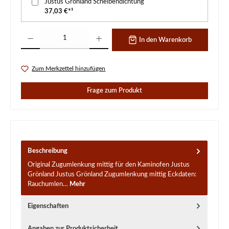
Justus Grönland Scheibendichtung
37,03 €*¹
Produkt Anzahl: Gib den gewünschten Wert ein oder benutze die Schaltflächen um d
In den Warenkorb
Zum Merkzettel hinzufügen
Frage zum Produkt
Beschreibung
Original Zugumlenkung mittig für den Kaminofen Justus
Grönland Justus Grönland Zugumlenkung mittig Eckdaten:
Rauchumlen…
Mehr
Eigenschaften
Angaben zur Produktsicherheit