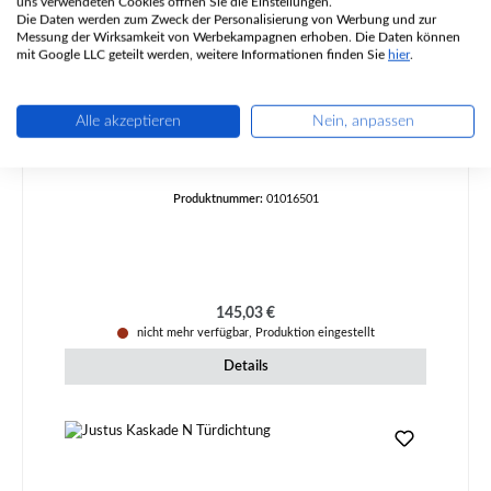
uns verwendeten Cookies öffnen Sie die Einstellungen.
Die Daten werden zum Zweck der Personalisierung von Werbung und zur
Messung der Wirksamkeit von Werbekampagnen erhoben. Die Daten können
mit Google LLC geteilt werden, weitere Informationen finden Sie
hier
.
Justus Grönland Sichtscheibe
Alle akzeptieren
Nein, anpassen
Produktnummer:
01016501
Regulärer Preis:
145,03 €
nicht mehr verfügbar, Produktion eingestellt
Details