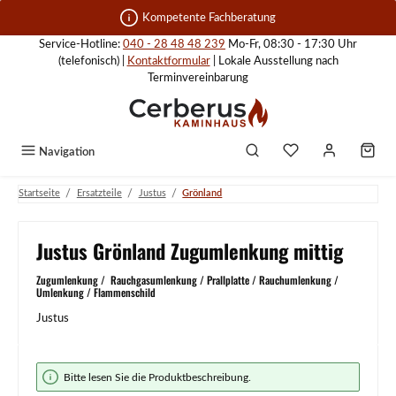
Zum Hauptinhalt springen
Kompetente Fachberatung
Service-Hotline:
040 - 28 48 48 239
Mo-Fr, 08:30 - 17:30 Uhr
(telefonisch) |
Kontaktformular
| Lokale Ausstellung nach
Terminvereinbarung
Navigation
/
/
/
Startseite
Ersatzteile
Justus
Grönland
Justus Grönland Zugumlenkung mittig
Zugumlenkung / Rauchgasumlenkung / Prallplatte / Rauchumlenkung /
Umlenkung / Flammenschild
Justus
Bildergalerie überspringen
Bitte lesen Sie die Produktbeschreibung.