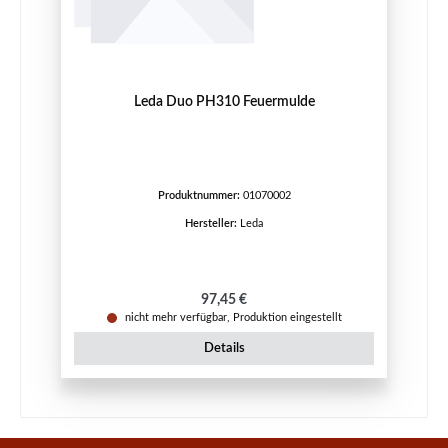
Leda Duo PH310 Feuermulde
Produktnummer:
01070002
Hersteller:
Leda
Regulärer Preis:
97,45 €
nicht mehr verfügbar, Produktion eingestellt
Details