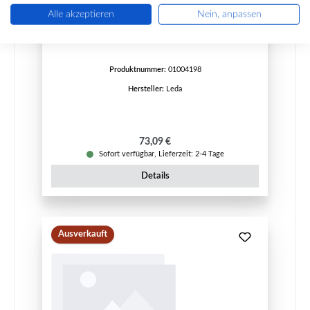
Leda Duo PH300 Dichtung Set
Alle akzeptieren
Nein, anpassen
Produktnummer:
01004198
Hersteller:
Leda
Regulärer Preis:
73,09 €
Sofort verfügbar, Lieferzeit: 2-4 Tage
Details
Ausverkauft