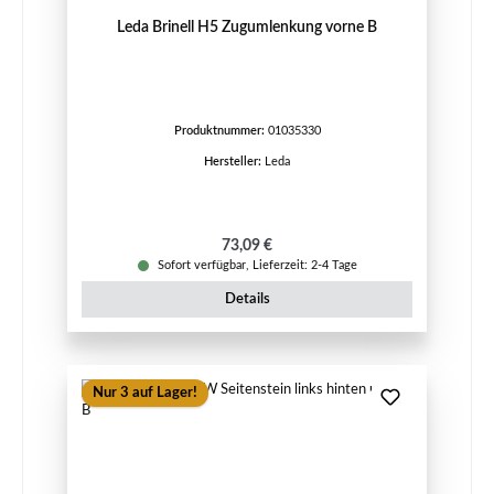
Leda Brinell H5 Zugumlenkung vorne B
Produktnummer:
01035330
Hersteller:
Leda
Regulärer Preis:
73,09 €
Sofort verfügbar, Lieferzeit: 2-4 Tage
Details
Nur 3 auf Lager!