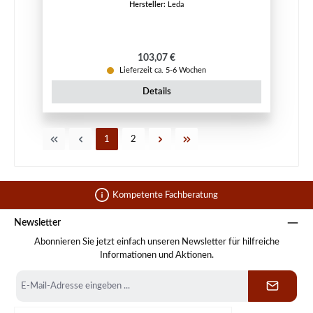
Hersteller:
Leda
Regulärer Preis:
103,07 €
Lieferzeit ca. 5-6 Wochen
Details
Seite
Seite
1
2
Kompetente Fachberatung
Newsletter
Abonnieren Sie jetzt einfach unseren Newsletter für hilfreiche
Informationen und Aktionen.
E-
Mail-
Adresse
*