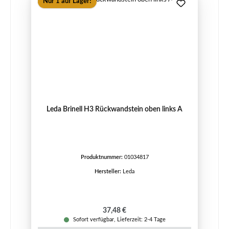
Nur 1 auf Lager!
Leda Brinell H3 Rückwandstein oben links A
Produktnummer:
01034817
Hersteller:
Leda
Regulärer Preis:
37,48 €
Sofort verfügbar, Lieferzeit: 2-4 Tage