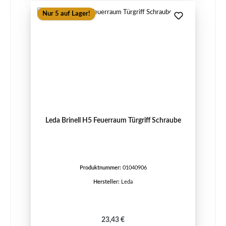
Nur 5 auf Lager!
Leda Brinell H5 Feuerraum Türgriff Schraube
Produktnummer:
01040906
Hersteller:
Leda
Regulärer Preis:
23,43 €