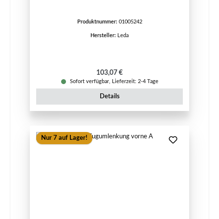
Produktnummer:
01005242
Hersteller:
Leda
Regulärer Preis:
103,07 €
Sofort verfügbar, Lieferzeit: 2-4 Tage
Details
Nur 7 auf Lager!