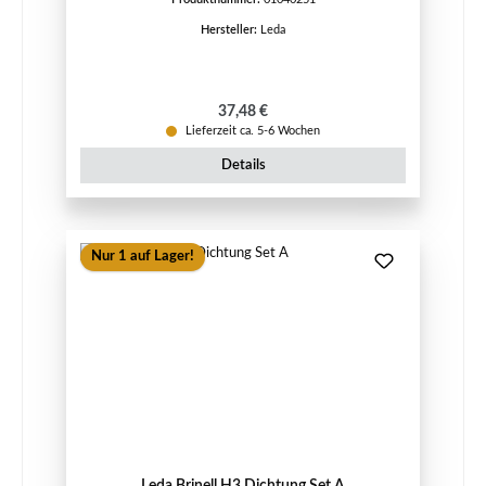
Hersteller:
Leda
Regulärer Preis:
37,48 €
Lieferzeit ca. 5-6 Wochen
Details
Nur 1 auf Lager!
Leda Brinell H3 Dichtung Set A