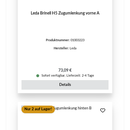
Leda Brinell H5 Zugumlenkung vorne A
Produktnummer:
01003223
Hersteller:
Leda
Regulärer Preis:
73,09 €
Sofort verfügbar, Lieferzeit: 2-4 Tage
Details
Nur 2 auf Lager!