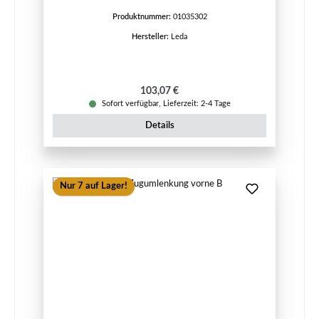
Produktnummer:
01035302
Hersteller:
Leda
Regulärer Preis:
103,07 €
Sofort verfügbar, Lieferzeit: 2-4 Tage
Details
Nur 7 auf Lager!