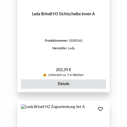
Leda Brinell H3 Sichtscheibe innen A
Produktnummer:
01005161
Hersteller:
Leda
Regulärer Preis:
202,39 €
Lieferzeit ca. 5-6 Wochen
Details