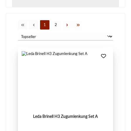
Seite
Seite
1
2
Leda Brinell H3 Zugumlenkung Set A