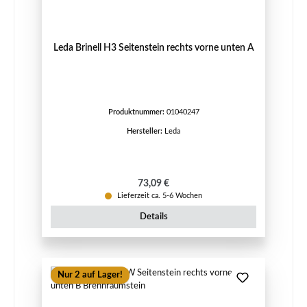
Leda Brinell H3 Seitenstein rechts vorne unten A
Produktnummer:
01040247
Hersteller:
Leda
Regulärer Preis:
73,09 €
Lieferzeit ca. 5-6 Wochen
Details
Nur 2 auf Lager!