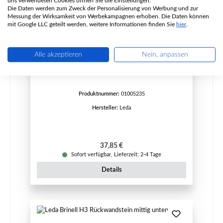
uns verwendeten Cookies öffnen Sie die Einstellungen.
Die Daten werden zum Zweck der Personalisierung von Werbung und zur
Messung der Wirksamkeit von Werbekampagnen erhoben. Die Daten können
mit Google LLC geteilt werden, weitere Informationen finden Sie
hier
.
Leda Brinell H3 Rückwandstein unten A
Alle akzeptieren
Nein, anpassen
Produktnummer:
01005235
Hersteller:
Leda
Regulärer Preis:
37,85 €
Sofort verfügbar, Lieferzeit: 2-4 Tage
Details