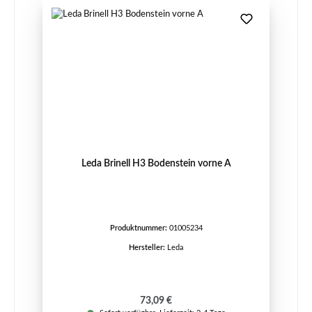
Leda Brinell H3 Bodenstein vorne A
Produktnummer:
01005234
Hersteller:
Leda
Regulärer Preis:
73,09 €