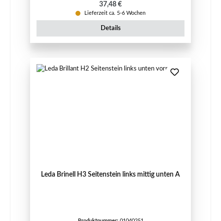
Regulärer Preis:
37,48 €
Lieferzeit ca. 5-6 Wochen
Details
Leda Brinell H3 Seitenstein links mittig unten A
Produktnummer:
01040251