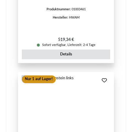
Produktnummer:
01003461
Hersteller:
HWAM
Regulärer Preis:
519,34 €
Sofort verfügbar, Lieferzeit: 2-4 Tage
Details
Nur 1 auf Lager!