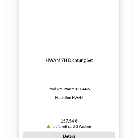
HWAM 7H Dichtung Set
Produktnummer:
01004466
Hersteller:
HWAM
Regulärer Preis:
157,54 €
Lieferzeit ca. 2-3 Wochen
Details