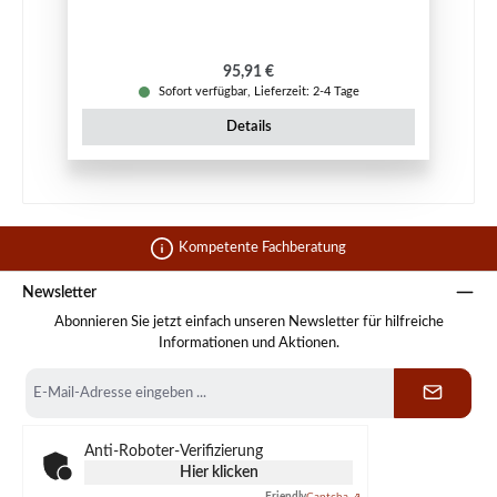
Regulärer Preis:
95,91 €
Sofort verfügbar, Lieferzeit: 2-4 Tage
Details
Kompetente Fachberatung
Newsletter
Abonnieren Sie jetzt einfach unseren Newsletter für hilfreiche
Informationen und Aktionen.
E-
Mail-
Adresse
*
Anti-Roboter-Verifizierung
Hier klicken
Friendly
Captcha ⇗