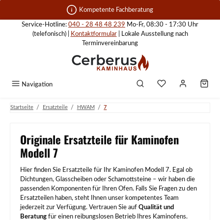
Zum Hauptinhalt springen
Kompetente Fachberatung
Service-Hotline:
040 - 28 48 48 239
Mo-Fr, 08:30 - 17:30 Uhr
(telefonisch) |
Kontaktformular
| Lokale Ausstellung nach
Terminvereinbarung
Navigation
/
/
/
Startseite
Ersatzteile
HWAM
7
Originale Ersatzteile für Kaminofen
Modell 7
Hier finden Sie Ersatzteile für Ihr Kaminofen Modell 7. Egal ob
Dichtungen, Glasscheiben oder Schamottsteine – wir haben die
passenden Komponenten für Ihren Ofen. Falls Sie Fragen zu den
Ersatzteilen haben, steht Ihnen unser kompetentes Team
jederzeit zur Verfügung. Vertrauen Sie auf
Qualität und
Beratung
für einen reibungslosen Betrieb Ihres Kaminofens.