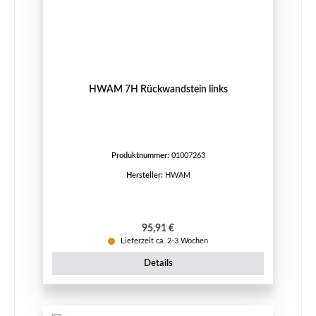
HWAM 7H Rückwandstein links
Produktnummer:
01007263
Hersteller:
HWAM
Regulärer Preis:
95,91 €
Lieferzeit ca. 2-3 Wochen
Details