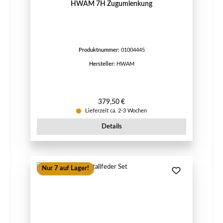
HWAM 7H Zugumlenkung
Produktnummer:
01004445
Hersteller:
HWAM
Regulärer Preis:
379,50 €
Lieferzeit ca. 2-3 Wochen
Details
Nur 7 auf Lager!