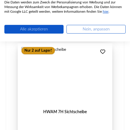
Die Daten werden zum Zweck der Personalisierung von Werbung und zur
Messung der Wirksamkeit von Werbekampagnen erhoben. Die Daten können
Regulärer Preis:
298,99 €
mit Google LLC geteilt werden, weitere Informationen finden Sie
hier
.
Lieferzeit ca. 2-3 Wochen
Details
Alle akzeptieren
Nein, anpassen
Nur 2 auf Lager!
HWAM 7H Sichtscheibe