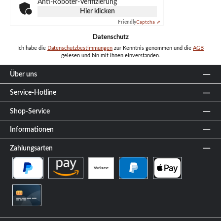
Anti-Roboter-Verifizierung
Hier klicken
Friendly
Captcha ⇗
Datenschutz
Ich habe die
Datenschutzbestimmungen
zur Kenntnis genommen und die
AGB
gelesen und bin mit ihnen einverstanden.
Über uns
Service-Hotline
Shop-Service
Informationen
Zahlungsarten
Vorkasse
PayPal Später Bezahlen
Amazon Pay
PayPal
Apple Pay
Kreditkarte