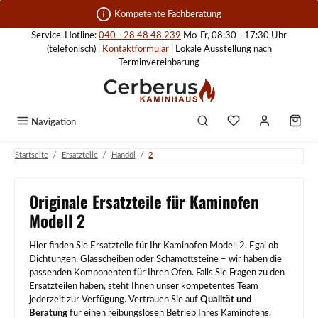
Zum Hauptinhalt springen
Kompetente Fachberatung
Service-Hotline:
040 - 28 48 48 239
Mo-Fr, 08:30 - 17:30 Uhr
(telefonisch) |
Kontaktformular
| Lokale Ausstellung nach
Terminvereinbarung
Navigation
/
/
/
Startseite
Ersatzteile
Handöl
2
Originale Ersatzteile für Kaminofen
Modell 2
Hier finden Sie Ersatzteile für Ihr Kaminofen Modell 2. Egal ob
Dichtungen, Glasscheiben oder Schamottsteine – wir haben die
passenden Komponenten für Ihren Ofen. Falls Sie Fragen zu den
Ersatzteilen haben, steht Ihnen unser kompetentes Team
jederzeit zur Verfügung. Vertrauen Sie auf
Qualität und
Beratung
für einen reibungslosen Betrieb Ihres Kaminofens.