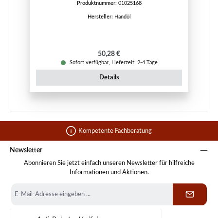
Produktnummer:
01025168
Hersteller:
Handöl
Regulärer Preis:
50,28 €
Sofort verfügbar, Lieferzeit: 2-4 Tage
Details
Kompetente Fachberatung
Newsletter
Abonnieren Sie jetzt einfach unseren Newsletter für hilfreiche
Informationen und Aktionen.
E-
Mail-
Adresse
*