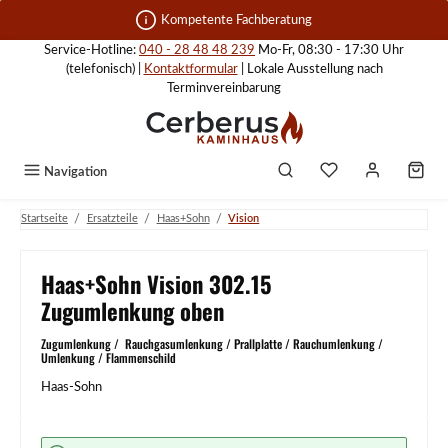
Zum Hauptinhalt springen
Kompetente Fachberatung
Service-Hotline:
040 - 28 48 48 239
Mo-Fr, 08:30 - 17:30 Uhr
(telefonisch) |
Kontaktformular
| Lokale Ausstellung nach
Terminvereinbarung
Navigation
/
/
/
Startseite
Ersatzteile
Haas+Sohn
Vision
Haas+Sohn Vision 302.15
Zugumlenkung oben
Zugumlenkung / Rauchgasumlenkung / Prallplatte / Rauchumlenkung /
Umlenkung / Flammenschild
Haas-Sohn
Bildergalerie überspringen