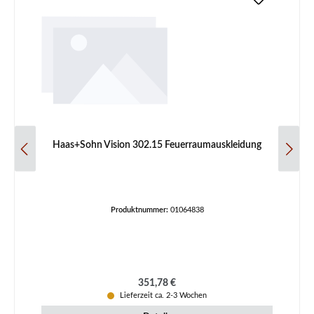
Haas+Sohn Vision 302.15 Feuerraumauskleidung
Produktnummer:
01064838
Regulärer Preis:
351,78 €
Lieferzeit ca. 2-3 Wochen