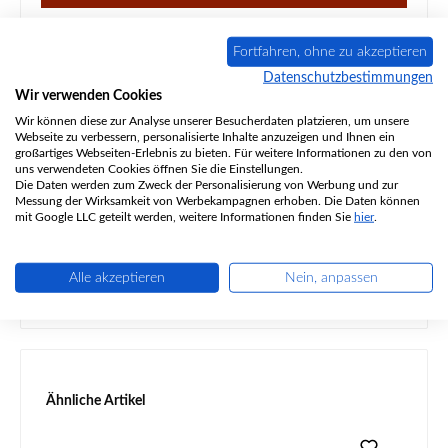
Fortfahren, ohne zu akzeptieren
Datenschutzbestimmungen
Wir verwenden Cookies
Beschreibung
Wir können diese zur Analyse unserer Besucherdaten platzieren, um unsere
Original Zugumlenkung oben für den Kaminofen Haas-Sohn
Webseite zu verbessern, personalisierte Inhalte anzuzeigen und Ihnen ein
großartiges Webseiten-Erlebnis zu bieten. Für weitere Informationen zu den von
Vision 302.15 Haas-Sohn Vision 302.15 Zugumlenkung
uns verwendeten Cookies öffnen Sie die Einstellungen.
oben Eckdaten…
Mehr
Die Daten werden zum Zweck der Personalisierung von Werbung und zur
Messung der Wirksamkeit von Werbekampagnen erhoben. Die Daten können
Eigenschaften
mit Google LLC geteilt werden, weitere Informationen finden Sie
hier
.
Angaben zur Produktsicherheit
Alle akzeptieren
Nein, anpassen
Produktgalerie überspringen
Ähnliche Artikel