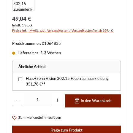
Regulärer Preis:
49,04 €
Inhalt:
1 Stück
Preise inkl. MwSt. zzgl. Versandkosten / Versandkostenfrei ab 399,- €
Produktnummer:
01064835
Lieferzeit ca. 2-3 Wochen
Ähnliche Artikel
Haas+Sohn Vision 302.15 Feuerraumauskleidung
351,78 €*¹
Produkt Anzahl: Gib den gewünschten Wert ein oder benutze die Schaltflächen um d
In den Warenkorb
Zum Merkzettel hinzufügen
Frage zum Produkt