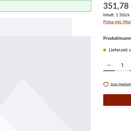
Regulärer Prei
351,78
Inhalt:
1 Stück
Preise inkl. Mw
Produktnum
Lieferzeit
Produkt Anzahl:
Zum Merkzett