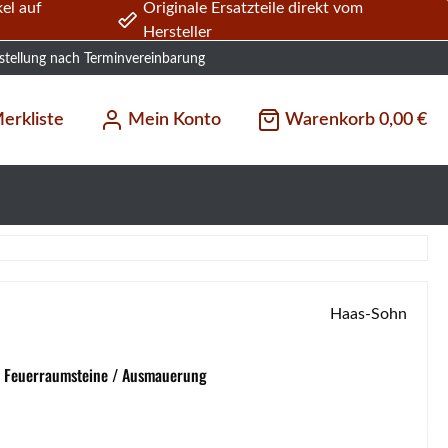
el auf
Originale Ersatzteile direkt vom
Hersteller
stellung nach Terminvereinbarung
erkliste
Mein Konto
Warenkorb
0,00 €
Haas-Sohn
/ Feuerraumsteine / Ausmauerung