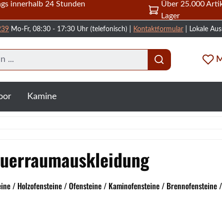
gs innerhalb 24 Stunden
Über 25.000 Artik
Lager
239
Mo-Fr, 08:30 - 17:30 Uhr (telefonisch) |
Kontaktformular
| Lokale Aus
M
oor
Kamine
euerraumauskleidung
e / Holzofensteine / Ofensteine / Kaminofensteine / Brennofensteine 