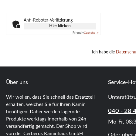
Anti-Roboter-Verifizierung
Hier klicken
Friendly
Captcha ⇗
Ich habe die
Datensch
Über uns
Service-Hot
Wir wollen, dass Sie schnell das Ersatzteil
Unterstütz
erhalten, welches Sie für Ihren Kamin
040 - 28 
benötigen. Daher werden lagernde
Produkte werktags innerhalb von 24h
Mo-Fr, 08:3
versandfertig gemacht. Der Shop wird
von der Cerberus Kaminhaus GmbH
Oder über 