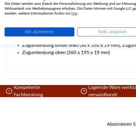
Die Daten werden zum Zweck der Personalisierung von Werbung und zur Messung
Feuerraumauskleidung, Brennraumsteine
Wirksamkeit von Werbekampagnen erhoben. Die Daten können mit Google LLC get
werden, weitere Informationen finden Sie
hier
.
Material
Bodenstein (395 x 33 x 30 mm)
Alle akzeptieren
Nein, anpassen
Rückwandstein (395 x 453 x 30 mm)
Zugumlenkung unten links (30 x 350 x 19 mm), Zugum
Zugumlenkung oben (260 x 195 x 19 mm)
Kompetente
Lagernde Ware werkta
Fachberatung
versandbereit
Abonnieren Si