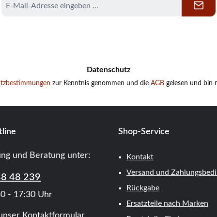
Mail-
Adresse
*
Datenschutz
utzbestimmungen
zur Kenntnis genommen und die
AGB
gelesen und bin m
line
Shop-Service
ung und Beratung unter:
Kontakt
Versand und Zahlungsbed
48 48 239
Rückgabe
0 - 17:30 Uhr
Ersatzteile nach Marken
unser
Kontaktformular
.