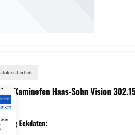
oduktsicherheit
 den Kaminofen
Haas-Sohn
Vision
302.1
ieren
mungen
te zu
eidung
Eckdaten:
-
s