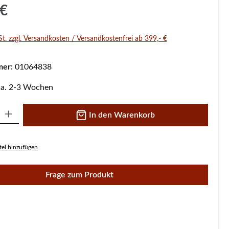
s:
 €
St. zzgl. Versandkosten / Versandkostenfrei ab 399,- €
mer:
01064838
 ca. 2-3 Wochen
 Gib den gewünschten Wert ein oder benutze die Schaltflächen um die A
In den Warenkorb
el hinzufügen
Frage zum Produkt