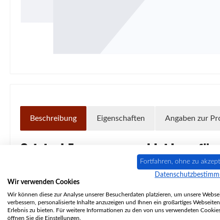
Beschreibung
Eigenschaften
Angaben zur Pr
Original
Feuerraumauskleidung
für
Fortfahren, ohne zu akzept
5-teiliges Set
Datenschutzbestim
Wir verwenden Cookies
Wir können diese zur Analyse unserer Besucherdaten platzieren, um unsere Websei
Haas-Sohn
Vision
302.15
Feuerraumauskl
verbessern, personalisierte Inhalte anzuzeigen und Ihnen ein großartiges Webseiten
Erlebnis zu bieten. Für weitere Informationen zu den von uns verwendeten Cookie
öffnen Sie die Einstellungen.