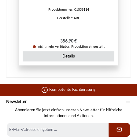
Produktnummer:
01038114
Hersteller:
ABC
Regulärer Preis:
356,90 €
nicht mehr verfügbar, Produktion eingestellt
Details
Kompetente Fachberatung
Newsletter
Abonnieren Sie jetzt einfach unseren Newsletter für hilfreiche
Informationen und Aktionen.
E-
Mail-
Adresse