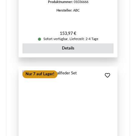
Produktnummer:
01036666
Hersteller:
ABC
Regulärer Preis:
153,97 €
Sofort verfügbar, Lieferzeit: 2-4 Tage
Details
Nur 7 auf Lager!