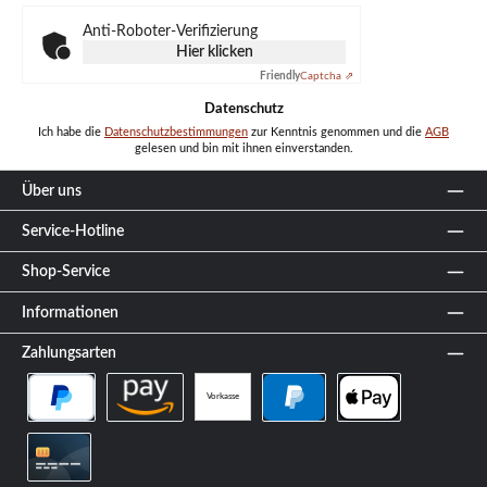
*
Anti-Roboter-Verifizierung
Hier klicken
Friendly
Captcha ⇗
Datenschutz
Ich habe die
Datenschutzbestimmungen
zur Kenntnis genommen und die
AGB
gelesen und bin mit ihnen einverstanden.
Über uns
Service-Hotline
Shop-Service
Informationen
Zahlungsarten
Vorkasse
PayPal Später Bezahlen
Amazon Pay
PayPal
Apple Pay