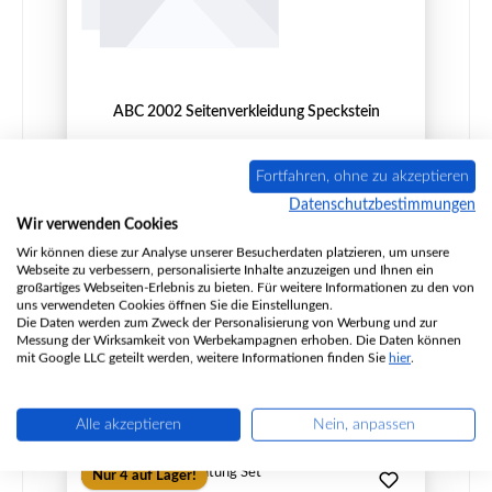
ABC 2002 Seitenverkleidung Speckstein
Fortfahren, ohne zu akzeptieren
Datenschutzbestimmungen
Produktnummer:
01007671
Wir verwenden Cookies
Hersteller:
ABC
Wir können diese zur Analyse unserer Besucherdaten platzieren, um unsere
Webseite zu verbessern, personalisierte Inhalte anzuzeigen und Ihnen ein
großartiges Webseiten-Erlebnis zu bieten. Für weitere Informationen zu den von
uns verwendeten Cookies öffnen Sie die Einstellungen.
Die Daten werden zum Zweck der Personalisierung von Werbung und zur
Regulärer Preis:
174,39 €
Messung der Wirksamkeit von Werbekampagnen erhoben. Die Daten können
nicht mehr verfügbar, Produktion eingestellt
mit Google LLC geteilt werden, weitere Informationen finden Sie
hier
.
Details
Alle akzeptieren
Nein, anpassen
Nur 4 auf Lager!