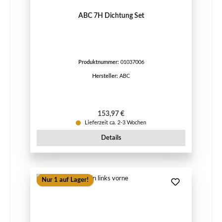
ABC 7H Dichtung Set
Produktnummer:
01037006
Hersteller:
ABC
Regulärer Preis:
153,97 €
Lieferzeit ca. 2-3 Wochen
Details
Nur 1 auf Lager!