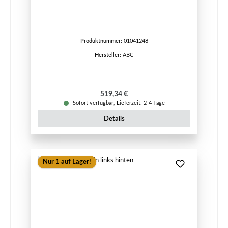
Produktnummer:
01041248
Hersteller:
ABC
Regulärer Preis:
519,34 €
Sofort verfügbar, Lieferzeit: 2-4 Tage
Details
Nur 1 auf Lager!