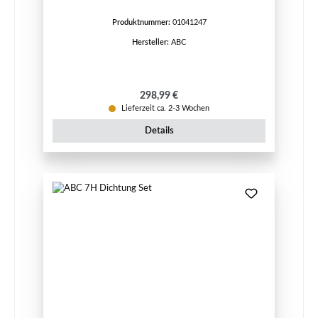
Produktnummer:
01041247
Hersteller:
ABC
Regulärer Preis:
298,99 €
Lieferzeit ca. 2-3 Wochen
Details