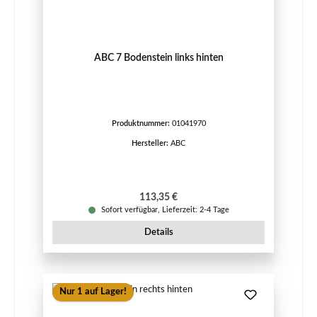
ABC 7 Bodenstein links hinten
Produktnummer:
01041970
Hersteller:
ABC
Regulärer Preis:
113,35 €
Sofort verfügbar, Lieferzeit: 2-4 Tage
Details
Nur 1 auf Lager!