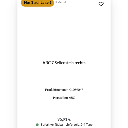
Nur 1 auf Lager!
ABC 7 Seitenstein rechts
Produktnummer:
01059047
Hersteller:
ABC
Regulärer Preis:
95,91 €
Sofort verfügbar, Lieferzeit: 2-4 Tage