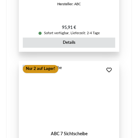
Hersteller:
ABC
Regulärer Preis:
95,91 €
Sofort verfügbar, Lieferzeit: 2-4 Tage
Details
Nur 2 auf Lager!
ABC 7 Sichtscheibe