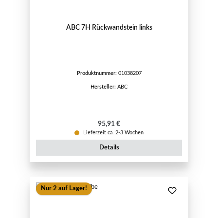
ABC 7H Rückwandstein links
Produktnummer:
01038207
Hersteller:
ABC
Regulärer Preis:
95,91 €
Lieferzeit ca. 2-3 Wochen
Details
Nur 2 auf Lager!