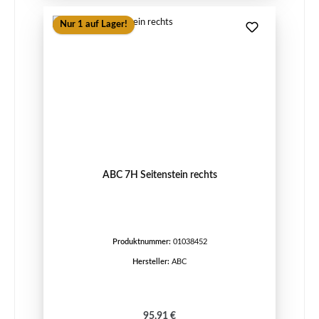
Nur 1 auf Lager!
ABC 7H Seitenstein rechts
Produktnummer:
01038452
Hersteller:
ABC
Regulärer Preis:
95,91 €