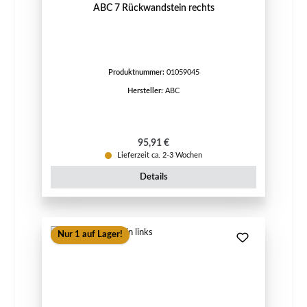
ABC 7 Rückwandstein rechts
Produktnummer:
01059045
Hersteller:
ABC
Regulärer Preis:
95,91 €
Lieferzeit ca. 2-3 Wochen
Details
Nur 1 auf Lager!