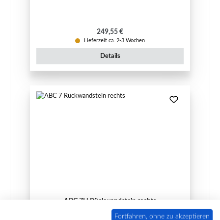
Regulärer Preis:
249,55 €
Lieferzeit ca. 2-3 Wochen
Details
ABC 7H Rückwandstein rechts
Fortfahren, ohne zu akzeptieren