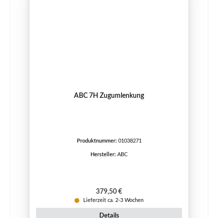
ABC 7H Zugumlenkung
Produktnummer:
01038271
Hersteller:
ABC
Regulärer Preis:
379,50 €
Lieferzeit ca. 2-3 Wochen
Details