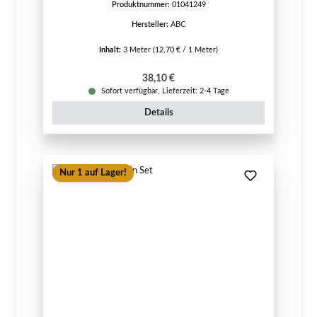
Produktnummer:
01041249
Hersteller:
ABC
Inhalt:
3 Meter
(12,70 € / 1 Meter)
Regulärer Preis:
38,10 €
Sofort verfügbar, Lieferzeit: 2-4 Tage
Details
Nur 1 auf Lager!