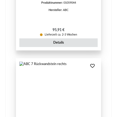
Produktnummer:
01059044
Hersteller:
ABC
Regulärer Preis:
95,91 €
Lieferzeit ca. 2-3 Wochen
Details