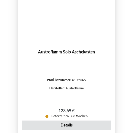
Austroflamm Solo Aschekasten
Produktnummer:
01059427
Hersteller:
Austroflamm
Regulärer Preis:
123,69 €
Lieferzeit ca. 7-8 Wochen
Details