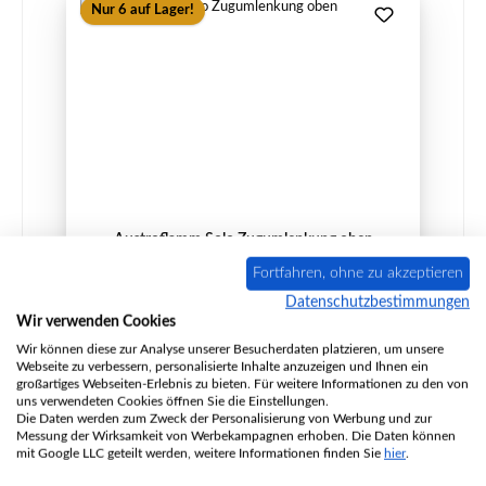
Nur 6 auf Lager!
Austroflamm Solo Zugumlenkung oben
Fortfahren, ohne zu akzeptieren
Datenschutzbestimmungen
Wir verwenden Cookies
Produktnummer:
01003783
Wir können diese zur Analyse unserer Besucherdaten platzieren, um unsere
Webseite zu verbessern, personalisierte Inhalte anzuzeigen und Ihnen ein
Hersteller:
Austroflamm
großartiges Webseiten-Erlebnis zu bieten. Für weitere Informationen zu den von
uns verwendeten Cookies öffnen Sie die Einstellungen.
Die Daten werden zum Zweck der Personalisierung von Werbung und zur
Messung der Wirksamkeit von Werbekampagnen erhoben. Die Daten können
Regulärer Preis:
78,20 €
mit Google LLC geteilt werden, weitere Informationen finden Sie
hier
.
Sofort verfügbar, Lieferzeit: 2-4 Tage