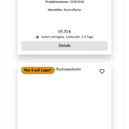
Produktnummer:
01003648
Hersteller:
Austroflamm
Regulärer Preis:
59,70 €
Sofort verfügbar, Lieferzeit: 2-4 Tage
Details
Nur 6 auf Lager!