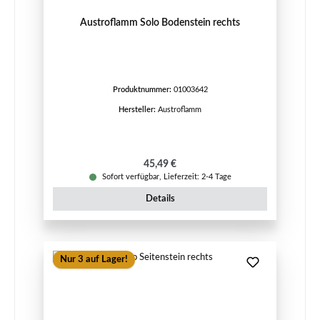
Austroflamm Solo Bodenstein rechts
Produktnummer:
01003642
Hersteller:
Austroflamm
Regulärer Preis:
45,49 €
Sofort verfügbar, Lieferzeit: 2-4 Tage
Details
Nur 3 auf Lager!