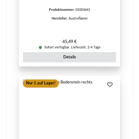
Produktnummer:
01003641
Hersteller:
Austroflamm
Regulärer Preis:
45,49 €
Sofort verfügbar, Lieferzeit: 2-4 Tage
Details
Nur 1 auf Lager!