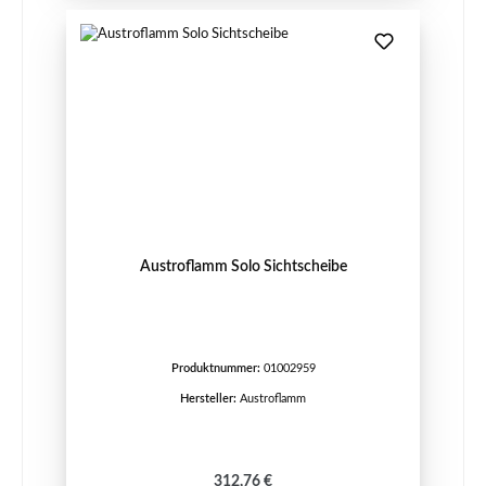
Austroflamm Solo Sichtscheibe
Produktnummer:
01002959
Hersteller:
Austroflamm
Regulärer Preis:
312,76 €