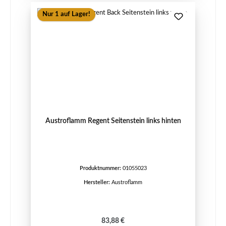
Nur 1 auf Lager!
Austroflamm Regent Seitenstein links hinten
Produktnummer:
01055023
Hersteller:
Austroflamm
Regulärer Preis:
83,88 €