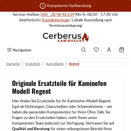
Zum Hauptinhalt springen
Kompetente Fachberatung
Service-Hotline:
040 - 28 48 48 239
Mo-Fr, 08:30 - 17:30 Uhr
(telefonisch) |
Kontaktformular
| Lokale Ausstellung nach
Terminvereinbarung
Navigation
/
/
/
Startseite
Ersatzteile
Austroflamm
Regent
Originale Ersatzteile für Kaminofen
Modell Regent
Hier finden Sie Ersatzteile für Ihr Kaminofen Modell Regent.
Egal ob Dichtungen, Glasscheiben oder Schamottsteine – wir
haben die passenden Komponenten für Ihren Ofen. Falls Sie
Fragen zu den Ersatzteilen haben, steht Ihnen unser
kompetentes Team jederzeit zur Verfügung. Vertrauen Sie auf
Qualität und Beratung
für einen reibungslosen Betrieb Ihres