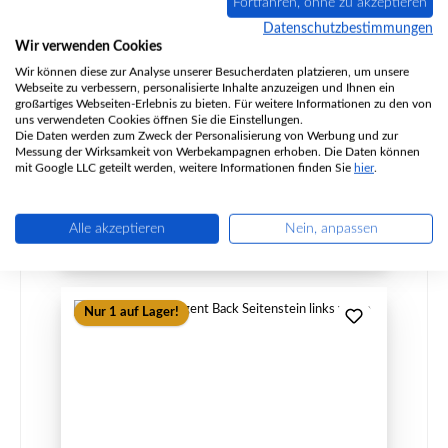
Fortfahren, ohne zu akzeptieren
Datenschutzbestimmungen
Wir verwenden Cookies
Wir können diese zur Analyse unserer Besucherdaten platzieren, um unsere
Produktnummer:
01055025
Webseite zu verbessern, personalisierte Inhalte anzuzeigen und Ihnen ein
Hersteller:
Austroflamm
großartiges Webseiten-Erlebnis zu bieten. Für weitere Informationen zu den von
uns verwendeten Cookies öffnen Sie die Einstellungen.
Die Daten werden zum Zweck der Personalisierung von Werbung und zur
Messung der Wirksamkeit von Werbekampagnen erhoben. Die Daten können
mit Google LLC geteilt werden, weitere Informationen finden Sie
hier
.
Regulärer Preis:
83,88 €
Sofort verfügbar, Lieferzeit: 2-4 Tage
Details
Alle akzeptieren
Nein, anpassen
Nur 1 auf Lager!