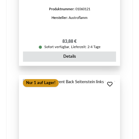
Produktnummer:
01060121
Hersteller:
Austroflamm
Regulärer Preis:
83,88 €
Sofort verfügbar, Lieferzeit: 2-4 Tage
Details
Nur 1 auf Lager!