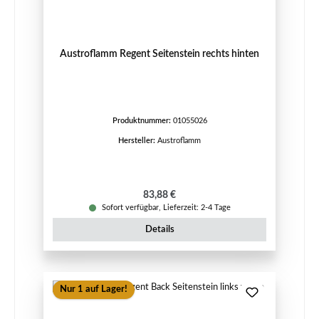
Austroflamm Regent Seitenstein rechts hinten
Produktnummer:
01055026
Hersteller:
Austroflamm
Regulärer Preis:
83,88 €
Sofort verfügbar, Lieferzeit: 2-4 Tage
Details
Nur 1 auf Lager!