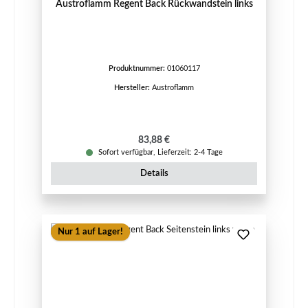
Austroflamm Regent Back Rückwandstein links
Produktnummer:
01060117
Hersteller:
Austroflamm
Regulärer Preis:
83,88 €
Sofort verfügbar, Lieferzeit: 2-4 Tage
Details
Nur 1 auf Lager!