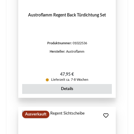
Austroflamm Regent Back Türdichtung Set
Produktnummer:
01022536
Hersteller:
Austroflamm
Regulärer Preis:
47,95 €
Lieferzeit ca. 7-8 Wochen
Details
Ausverkauft