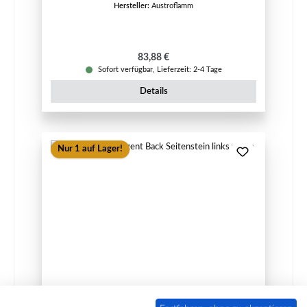
Hersteller:
Austroflamm
Regulärer Preis:
83,88 €
Sofort verfügbar, Lieferzeit: 2-4 Tage
Details
Nur 1 auf Lager!
Austroflamm Regent Seitenstein rechts vorne