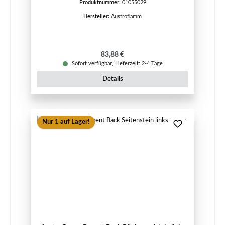
Produktnummer:
01055029
Hersteller:
Austroflamm
Regulärer Preis:
83,88 €
Sofort verfügbar, Lieferzeit: 2-4 Tage
Details
Nur 1 auf Lager!