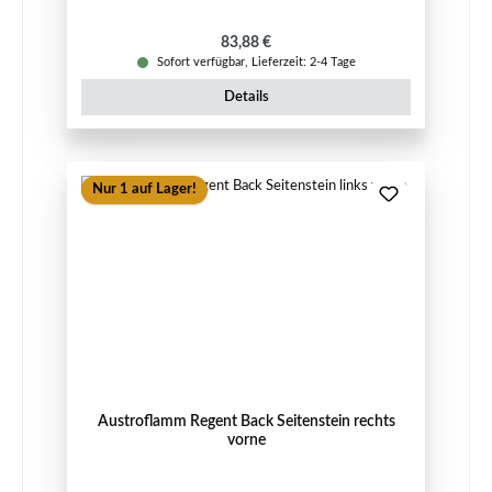
Regulärer Preis:
83,88 €
Sofort verfügbar, Lieferzeit: 2-4 Tage
Details
Nur 1 auf Lager!
Austroflamm Regent Back Seitenstein rechts
vorne