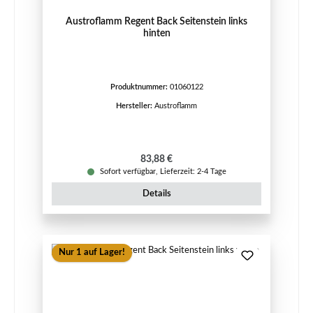
Austroflamm Regent Back Seitenstein links
hinten
Produktnummer:
01060122
Hersteller:
Austroflamm
Regulärer Preis:
83,88 €
Sofort verfügbar, Lieferzeit: 2-4 Tage
Details
Nur 1 auf Lager!