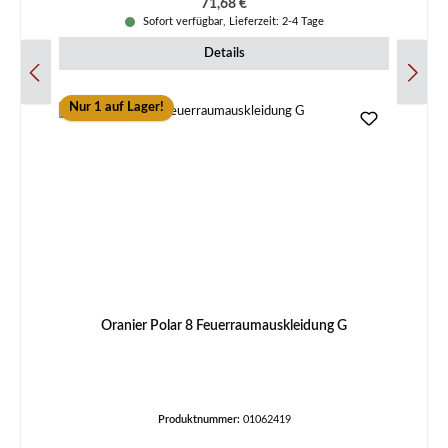
Regulärer Preis:
71,68 €
Sofort verfügbar, Lieferzeit: 2-4 Tage
Details
Nur 1 auf Lager!
Oranier Polar 8 Feuerraumauskleidung G
Produktnummer:
01062419