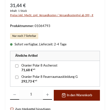
Regulärer Preis:
31,44 €
Inhalt:
1 Stück
Preise inkl. MwSt. zzgl. Versandkosten / Versandkostenfrei ab 399,- €
Produktnummer:
01064793
Nur noch 7 lieferbar
Sofort verfügbar, Lieferzeit: 2-4 Tage
Ähnliche Artikel
Oranier Polar 8 Ascherost
71,68 €*¹
Oranier Polar 8 Feuerraumauskleidung G
292,73 €*¹
Produkt Anzahl: Gib den gewünschten Wert ein oder benutze die Schaltflächen um d
In den Warenkorb
Zum Merkzettel hinzufügen