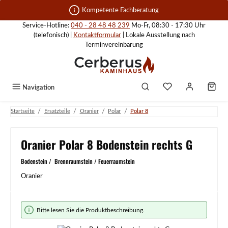
Zum Hauptinhalt springen
Kompetente Fachberatung
Service-Hotline:
040 - 28 48 48 239
Mo-Fr, 08:30 - 17:30 Uhr
(telefonisch) |
Kontaktformular
| Lokale Ausstellung nach
Terminvereinbarung
Navigation
/
/
/
/
Startseite
Ersatzteile
Oranier
Polar
Polar 8
Oranier Polar 8 Bodenstein rechts G
Bodenstein / Brennraumstein / Feuerraumstein
Oranier
Bildergalerie überspringen
Bitte lesen Sie die Produktbeschreibung.