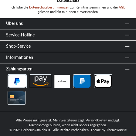
Datenschutz
Ich habe die
Datenschutzbestimmungen
zur Kenntnis genommen und die
AGB
gelesen und bin mit ihnen einverstanden.
Über uns
Service-Hotline
Shop-Service
Informationen
Zahlungsarten
Vorkasse
PayPal Später Bezahlen
Amazon Pay
PayPal
Apple Pay
Kreditkarte
Alle Preise inkl. gesetzl. Mehrwertsteuer zzgl.
Versandkosten
und ggf.
Nachnahmegebühren, wenn nicht anders angegeben.
© 2026 Cerberuskaminhaus - Alle Rechte vorbehalten. Theme by
ThemeWare®