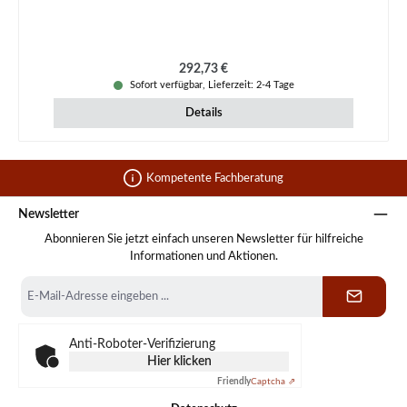
Regulärer Preis:
292,73 €
Sofort verfügbar, Lieferzeit: 2-4 Tage
Details
Kompetente Fachberatung
Newsletter
Abonnieren Sie jetzt einfach unseren Newsletter für hilfreiche
Informationen und Aktionen.
E-
Mail-
Adresse
*
Anti-Roboter-Verifizierung
Hier klicken
Friendly
Captcha ⇗