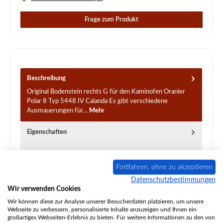
Frage zum Produkt
Beschreibung
Original Bodenstein rechts G für den Kaminofen Oranier
Polar 8 Typ 5448 IV Calanda Es gibt verschiedene
Ausmauerungen für…
Mehr
Eigenschaften
Angaben zur Produktsicherheit
Fortfahren, ohne zu akzeptieren
Datenschutzbestimmungen
Wir verwenden Cookies
Wir können diese zur Analyse unserer Besucherdaten platzieren, um unsere
Webseite zu verbessern, personalisierte Inhalte anzuzeigen und Ihnen ein
großartiges Webseiten-Erlebnis zu bieten. Für weitere Informationen zu den von
Produktgalerie überspringen