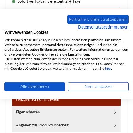
Sofort verfügbar, Lieferzeit: 2-4 Tage
Produkt Anzahl: Gib den gewünschten Wert ein oder benutze die Schaltflächen um d
In den Warenkorb
Fortfahren, ohne zu akzeptieren
Datenschutzbestimmungen
Wir verwenden Cookies
Zum Merkzettel hinzufügen
Wir können diese zur Analyse unserer Besucherdaten platzieren, um unsere
Webseite zu verbessern, personalisierte Inhalte anzuzeigen und Ihnen ein
Frage zum Produkt
großartiges Webseiten-Erlebnis zu bieten. Für weitere Informationen zu den von
uns verwendeten Cookies öffnen Sie die Einstellungen.
Die Daten werden zum Zweck der Personalisierung von Werbung und zur
Messung der Wirksamkeit von Werbekampagnen erhoben. Die Daten können
mit Google LLC geteilt werden, weitere Informationen finden Sie
hier
.
Beschreibung
Alle akzeptieren
Nein, anpassen
Original Türdichtung für den Kaminofen Nordpeis Ronda
Nordpeis Ronda Türdichtung Eckdaten: Ofenschnur,
Holzofenschnur K…
Mehr
Eigenschaften
Angaben zur Produktsicherheit