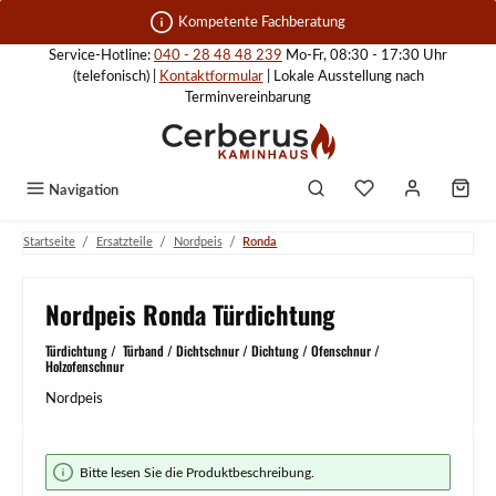
Zum Hauptinhalt springen
Kompetente Fachberatung
Service-Hotline:
040 - 28 48 48 239
Mo-Fr, 08:30 - 17:30 Uhr
(telefonisch) |
Kontaktformular
| Lokale Ausstellung nach
Terminvereinbarung
Navigation
/
/
/
Startseite
Ersatzteile
Nordpeis
Ronda
Nordpeis Ronda Türdichtung
Türdichtung / Türband / Dichtschnur / Dichtung / Ofenschnur /
Holzofenschnur
Nordpeis
Bildergalerie überspringen
Bitte lesen Sie die Produktbeschreibung.