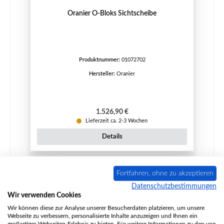
Oranier O-Bloks Sichtscheibe
Produktnummer:
01072702
Hersteller:
Oranier
Regulärer Preis:
1.526,90 €
Lieferzeit ca. 2-3 Wochen
Details
Fortfahren, ohne zu akzeptieren
Datenschutzbestimmungen
Wir verwenden Cookies
Wir können diese zur Analyse unserer Besucherdaten platzieren, um unsere
Webseite zu verbessern, personalisierte Inhalte anzuzeigen und Ihnen ein
großartiges Webseiten-Erlebnis zu bieten. Für weitere Informationen zu den von