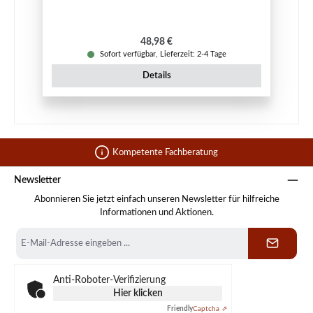
Regulärer Preis:
48,98 €
Sofort verfügbar, Lieferzeit: 2-4 Tage
Details
Kompetente Fachberatung
Newsletter
Abonnieren Sie jetzt einfach unseren Newsletter für hilfreiche
Informationen und Aktionen.
E-
Mail-
Adresse
*
Anti-Roboter-Verifizierung
Hier klicken
Friendly
Captcha ⇗