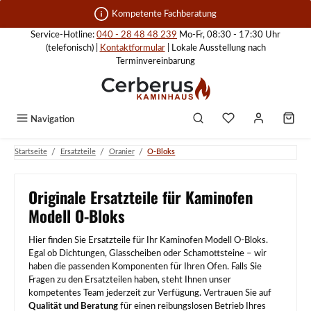
Zum Hauptinhalt springen
Kompetente Fachberatung
Service-Hotline:
040 - 28 48 48 239
Mo-Fr, 08:30 - 17:30 Uhr
(telefonisch) |
Kontaktformular
| Lokale Ausstellung nach
Terminvereinbarung
Navigation
/
/
/
Startseite
Ersatzteile
Oranier
O-Bloks
Originale Ersatzteile für Kaminofen
Modell O-Bloks
Hier finden Sie Ersatzteile für Ihr Kaminofen Modell O-Bloks.
Egal ob Dichtungen, Glasscheiben oder Schamottsteine – wir
haben die passenden Komponenten für Ihren Ofen. Falls Sie
Fragen zu den Ersatzteilen haben, steht Ihnen unser
kompetentes Team jederzeit zur Verfügung. Vertrauen Sie auf
Qualität und Beratung
für einen reibungslosen Betrieb Ihres