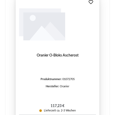
Oranier O-Bloks Ascherost
Produktnummer:
01072705
Hersteller:
Oranier
Regulärer Preis:
117,23 €
Lieferzeit ca. 2-3 Wochen