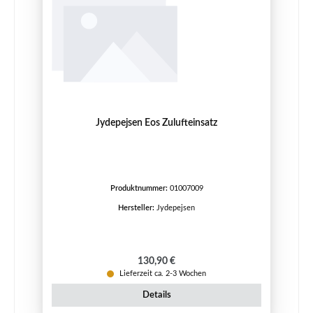
Jydepejsen Eos Zulufteinsatz
Produktnummer:
01007009
Hersteller:
Jydepejsen
Regulärer Preis:
130,90 €
Lieferzeit ca. 2-3 Wochen
Details