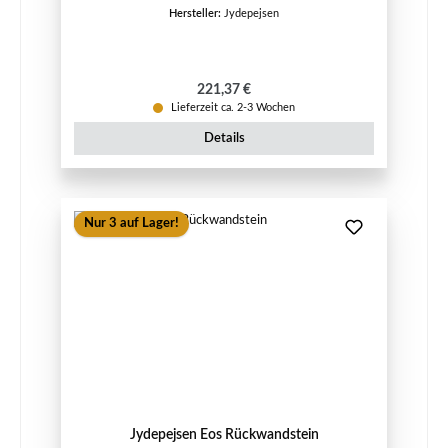
Hersteller:
Jydepejsen
Regulärer Preis:
221,37 €
Lieferzeit ca. 2-3 Wochen
Details
Nur 3 auf Lager!
Jydepejsen Eos Rückwandstein