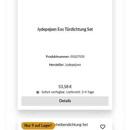
Jydepejsen Eos Türdichtung Set
Produktnummer:
01027535
Hersteller:
Jydepejsen
Regulärer Preis:
53,58 €
Sofort verfügbar, Lieferzeit: 2-4 Tage
Details
Nur 9 auf Lager!