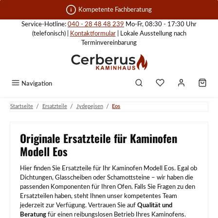
Zum Hauptinhalt springen
Kompetente Fachberatung
Service-Hotline:
040 - 28 48 48 239
Mo-Fr, 08:30 - 17:30 Uhr
(telefonisch) |
Kontaktformular
| Lokale Ausstellung nach
Terminvereinbarung
Navigation
/
/
/
Startseite
Ersatzteile
Jydepejsen
Eos
Originale Ersatzteile für Kaminofen
Modell Eos
Hier finden Sie Ersatzteile für Ihr Kaminofen Modell Eos. Egal ob
Dichtungen, Glasscheiben oder Schamottsteine – wir haben die
passenden Komponenten für Ihren Ofen. Falls Sie Fragen zu den
Ersatzteilen haben, steht Ihnen unser kompetentes Team
jederzeit zur Verfügung. Vertrauen Sie auf
Qualität und
Beratung
für einen reibungslosen Betrieb Ihres Kaminofens.