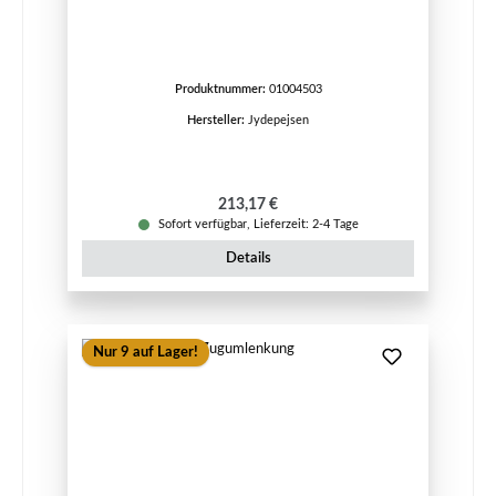
Produktnummer:
01004503
Hersteller:
Jydepejsen
Regulärer Preis:
213,17 €
Sofort verfügbar, Lieferzeit: 2-4 Tage
Details
Nur 9 auf Lager!