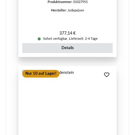
Produktnummer:
01027955
Hersteller:
Jydepejsen
Regulärer Preis:
377,14 €
Sofort verfügbar, Lieferzeit: 2-4 Tage
Details
Nur 10 auf Lager!