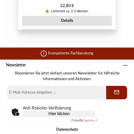
Regulärer Preis:
32,80 €
Lieferzeit ca. 2-3 Wochen
Details
Kompetente Fachberatung
Newsletter
Abonnieren Sie jetzt einfach unseren Newsletter für hilfreiche
Informationen und Aktionen.
E-
Mail-
Adresse
*
Anti-Roboter-Verifizierung
Hier klicken
Friendly
Captcha ⇗
Datenschutz