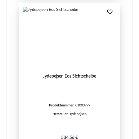
Jydepejsen Eos Sichtscheibe
Produktnummer:
01003779
Hersteller:
Jydepejsen
Regulärer Preis:
534,56 €