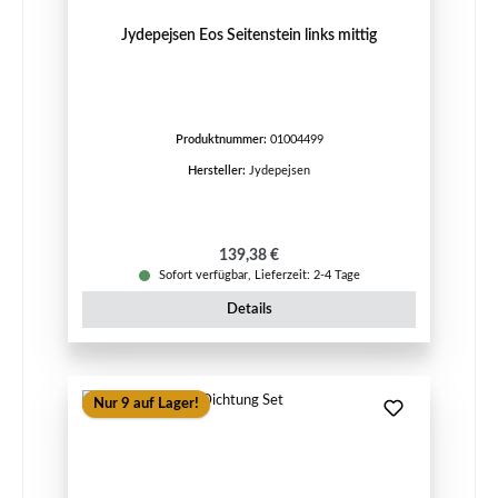
Jydepejsen Eos Seitenstein links mittig
Produktnummer:
01004499
Hersteller:
Jydepejsen
Regulärer Preis:
139,38 €
Sofort verfügbar, Lieferzeit: 2-4 Tage
Details
Nur 9 auf Lager!