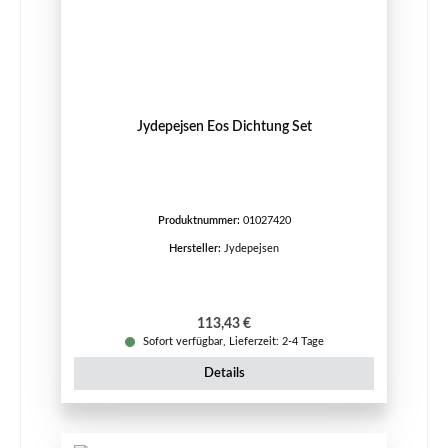
Jydepejsen Eos Dichtung Set
Produktnummer:
01027420
Hersteller:
Jydepejsen
Regulärer Preis:
113,43 €
Sofort verfügbar, Lieferzeit: 2-4 Tage
Details