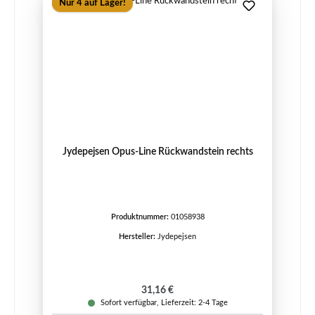
Nur 4 auf Lager!
Jydepejsen Opus-Line Rückwandstein rechts
Produktnummer:
01058938
Hersteller:
Jydepejsen
Regulärer Preis:
31,16 €
Sofort verfügbar, Lieferzeit: 2-4 Tage