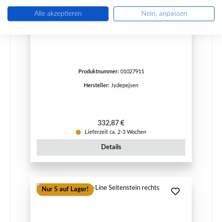
Alle akzeptieren
Nein, anpassen
Jydepejsen Opus-Line Feuerraumauskleidung
Produktnummer:
01027911
Hersteller:
Jydepejsen
Regulärer Preis:
332,87 €
Lieferzeit ca. 2-3 Wochen
Details
Nur 5 auf Lager!