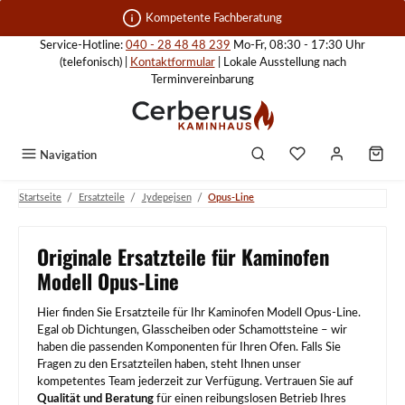
Zum Hauptinhalt springen
Kompetente Fachberatung
Service-Hotline:
040 - 28 48 48 239
Mo-Fr, 08:30 - 17:30 Uhr
(telefonisch) |
Kontaktformular
| Lokale Ausstellung nach
Terminvereinbarung
Navigation
/
/
/
Startseite
Ersatzteile
Jydepejsen
Opus-Line
Originale Ersatzteile für Kaminofen
Modell Opus-Line
Hier finden Sie Ersatzteile für Ihr Kaminofen Modell Opus-Line.
Egal ob Dichtungen, Glasscheiben oder Schamottsteine – wir
haben die passenden Komponenten für Ihren Ofen. Falls Sie
Fragen zu den Ersatzteilen haben, steht Ihnen unser
kompetentes Team jederzeit zur Verfügung. Vertrauen Sie auf
Qualität und Beratung
für einen reibungslosen Betrieb Ihres