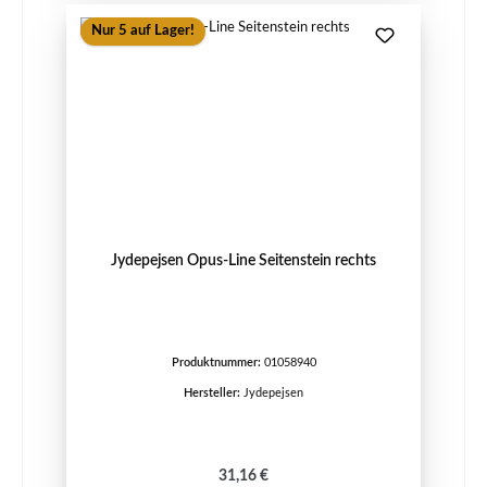
Nur 5 auf Lager!
Jydepejsen Opus-Line Seitenstein rechts
Produktnummer:
01058940
Hersteller:
Jydepejsen
Regulärer Preis:
31,16 €