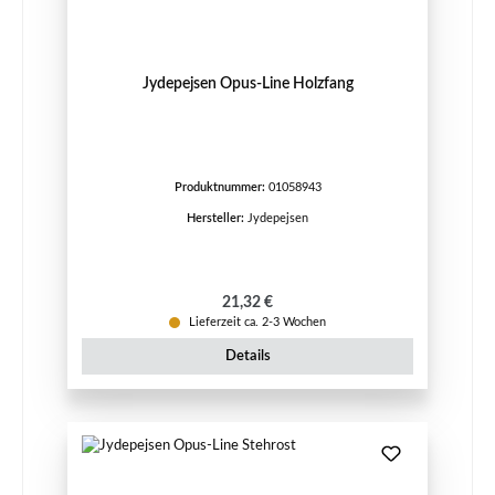
Jydepejsen Opus-Line Holzfang
Produktnummer:
01058943
Hersteller:
Jydepejsen
Regulärer Preis:
21,32 €
Lieferzeit ca. 2-3 Wochen
Details