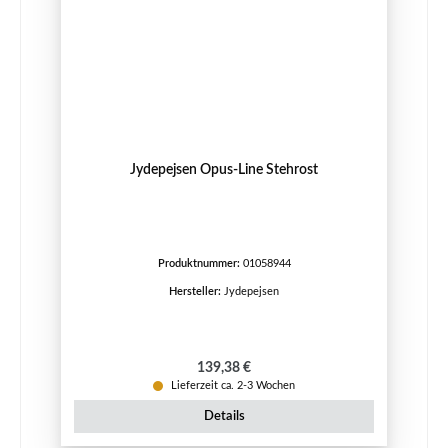
Jydepejsen Opus-Line Stehrost
Produktnummer:
01058944
Hersteller:
Jydepejsen
Regulärer Preis:
139,38 €
Lieferzeit ca. 2-3 Wochen
Details