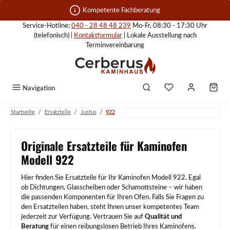
Zum Hauptinhalt springen
Kompetente Fachberatung
Service-Hotline:
040 - 28 48 48 239
Mo-Fr, 08:30 - 17:30 Uhr
(telefonisch) |
Kontaktformular
| Lokale Ausstellung nach
Terminvereinbarung
Navigation
/
/
/
Startseite
Ersatzteile
Justus
922
Originale Ersatzteile für Kaminofen
Modell 922
Hier finden Sie Ersatzteile für Ihr Kaminofen Modell 922. Egal
ob Dichtungen, Glasscheiben oder Schamottsteine – wir haben
die passenden Komponenten für Ihren Ofen. Falls Sie Fragen zu
den Ersatzteilen haben, steht Ihnen unser kompetentes Team
jederzeit zur Verfügung. Vertrauen Sie auf
Qualität und
Beratung
für einen reibungslosen Betrieb Ihres Kaminofens.