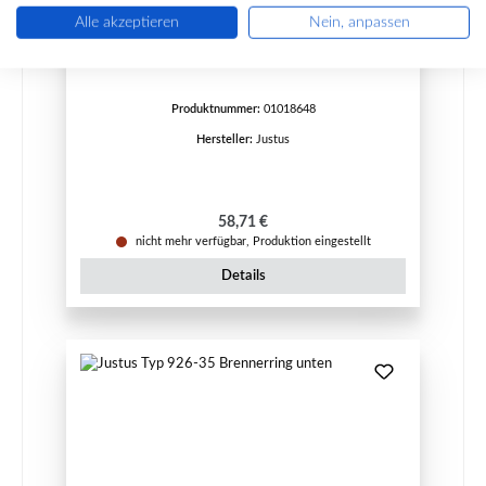
Justus Typ 922-50 Brennerring oben
Alle akzeptieren
Nein, anpassen
Produktnummer:
01018648
Hersteller:
Justus
Regulärer Preis:
58,71 €
nicht mehr verfügbar, Produktion eingestellt
Details