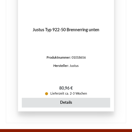
Justus Typ 922-50 Brennerring unten
Produktnummer:
01018656
Hersteller:
Justus
Regulärer Preis:
80,96 €
Lieferzeit ca. 2-3 Wochen
Details