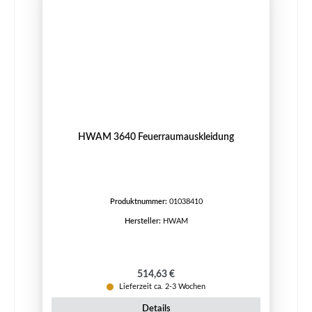
HWAM 3640 Feuerraumauskleidung
Produktnummer:
01038410
Hersteller:
HWAM
Regulärer Preis:
514,63 €
Lieferzeit ca. 2-3 Wochen
Details