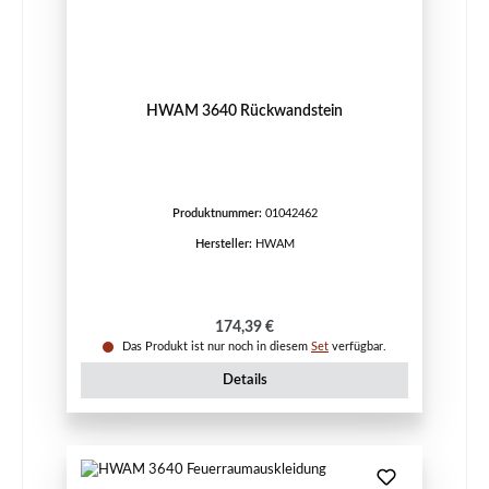
HWAM 3640 Rückwandstein
Produktnummer:
01042462
Hersteller:
HWAM
Regulärer Preis:
174,39 €
Das Produkt ist nur noch in diesem
Set
verfügbar.
Details