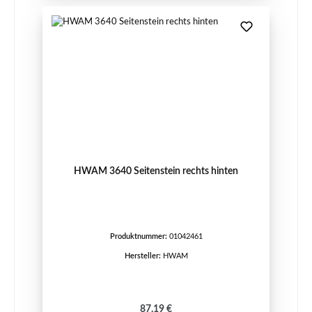
HWAM 3640 Seitenstein rechts hinten
Produktnummer:
01042461
Hersteller:
HWAM
Regulärer Preis:
87,19 €