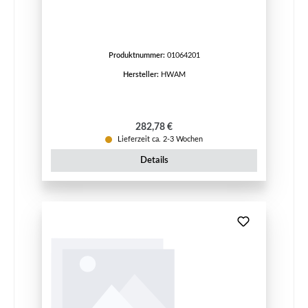
Produktnummer:
01064201
Hersteller:
HWAM
Regulärer Preis:
282,78 €
Lieferzeit ca. 2-3 Wochen
Details