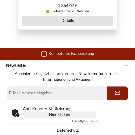
Regulärer Preis:
1.864,07 €
Lieferzeit ca. 2-3 Wochen
Details
Kompetente Fachberatung
Newsletter
Abonnieren Sie jetzt einfach unseren Newsletter für hilfreiche
Informationen und Aktionen.
E-
Mail-
Adresse
*
Anti-Roboter-Verifizierung
Hier klicken
Friendly
Captcha ⇗
Datenschutz