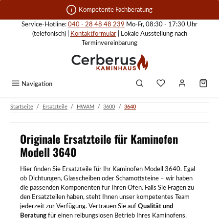
Zum Hauptinhalt springen
Kompetente Fachberatung
Service-Hotline:
040 - 28 48 48 239
Mo-Fr, 08:30 - 17:30 Uhr
(telefonisch) |
Kontaktformular
| Lokale Ausstellung nach
Terminvereinbarung
Navigation
/
/
/
/
Startseite
Ersatzteile
HWAM
3600
3640
Originale Ersatzteile für Kaminofen
Modell 3640
Hier finden Sie Ersatzteile für Ihr Kaminofen Modell 3640. Egal
ob Dichtungen, Glasscheiben oder Schamottsteine – wir haben
die passenden Komponenten für Ihren Ofen. Falls Sie Fragen zu
den Ersatzteilen haben, steht Ihnen unser kompetentes Team
jederzeit zur Verfügung. Vertrauen Sie auf
Qualität und
Beratung
für einen reibungslosen Betrieb Ihres Kaminofens.