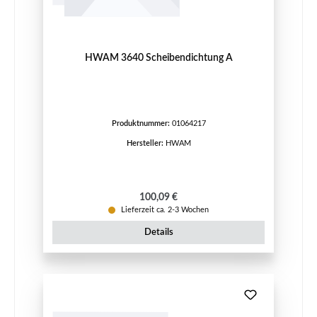
HWAM 3640 Scheibendichtung A
Produktnummer:
01064217
Hersteller:
HWAM
Regulärer Preis:
100,09 €
Lieferzeit ca. 2-3 Wochen
Details