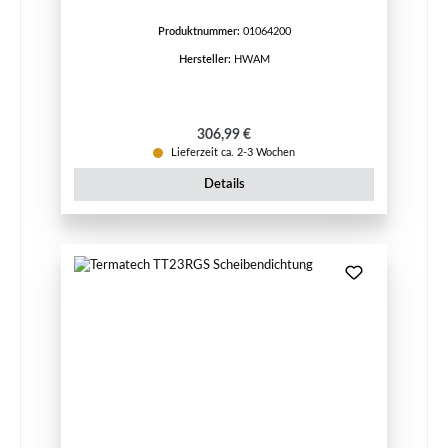
Produktnummer:
01064200
Hersteller:
HWAM
Regulärer Preis:
306,99 €
Lieferzeit ca. 2-3 Wochen
Details