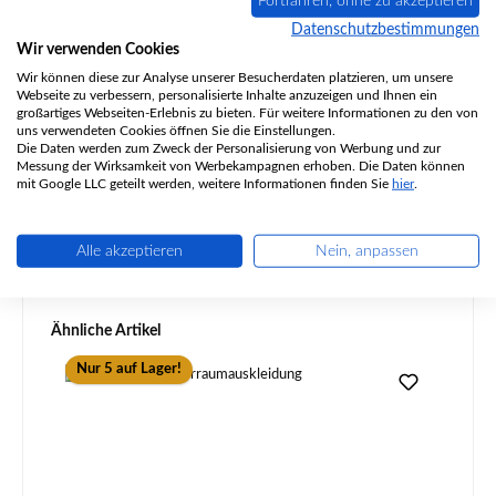
Fortfahren, ohne zu akzeptieren
Beschreibung
Datenschutzbestimmungen
Original Feuerraumboden für den Kaminofen Handöl 52
Wir verwenden Cookies
Handöl 52 Feuerraumboden Eckdaten: Bodenplatte,
Wir können diese zur Analyse unserer Besucherdaten platzieren, um unsere
Brennraumboden Maße…
Mehr
Webseite zu verbessern, personalisierte Inhalte anzuzeigen und Ihnen ein
großartiges Webseiten-Erlebnis zu bieten. Für weitere Informationen zu den von
Eigenschaften
uns verwendeten Cookies öffnen Sie die Einstellungen.
Die Daten werden zum Zweck der Personalisierung von Werbung und zur
Messung der Wirksamkeit von Werbekampagnen erhoben. Die Daten können
Angaben zur Produktsicherheit
mit Google LLC geteilt werden, weitere Informationen finden Sie
hier
.
Alle akzeptieren
Nein, anpassen
Produktgalerie überspringen
Ähnliche Artikel
Nur 5 auf Lager!