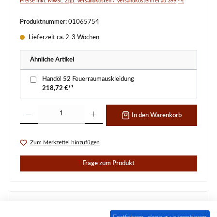
Preise inkl. MwSt. zzgl. Versandkosten / Versandkostenfrei ab 399,- €
Produktnummer:
01065754
Lieferzeit ca. 2-3 Wochen
Ähnliche Artikel
Handöl 52 Feuerraumauskleidung
218,72 €*¹
Produkt Anzahl: Gib den gewünschten Wert ein oder benutze die Schaltflächen um d
In den Warenkorb
Zum Merkzettel hinzufügen
Frage zum Produkt