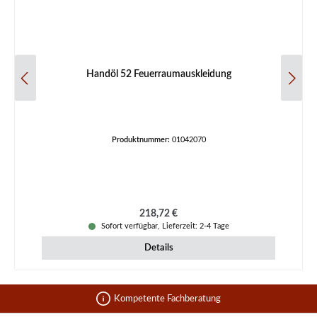
Handöl 52 Feuerraumauskleidung
Produktnummer:
01042070
Regulärer Preis:
218,72 €
Sofort verfügbar, Lieferzeit: 2-4 Tage
Details
Kompetente Fachberatung