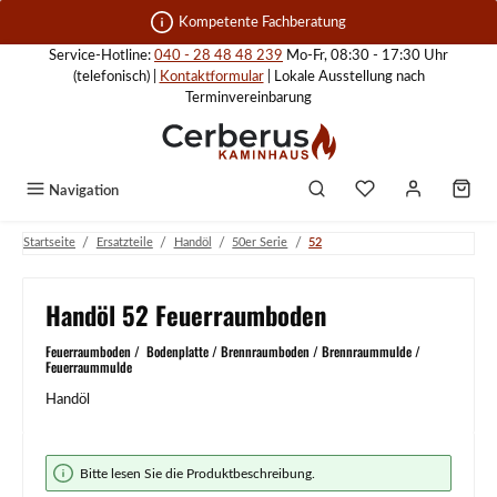
Zum Hauptinhalt springen
Kompetente Fachberatung
Service-Hotline:
040 - 28 48 48 239
Mo-Fr, 08:30 - 17:30 Uhr
(telefonisch) |
Kontaktformular
| Lokale Ausstellung nach
Terminvereinbarung
Navigation
/
/
/
/
Startseite
Ersatzteile
Handöl
50er Serie
52
Handöl 52 Feuerraumboden
Feuerraumboden / Bodenplatte / Brennraumboden / Brennraummulde /
Feuerraummulde
Handöl
Bildergalerie überspringen
Bitte lesen Sie die Produktbeschreibung.