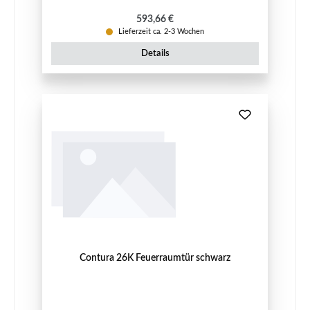
Regulärer Preis:
593,66 €
Lieferzeit ca. 2-3 Wochen
Details
Contura 26K Feuerraumtür schwarz