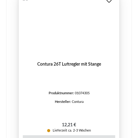
Contura 26T Luftregler mit Stange
Produktnummer:
01074305
Hersteller:
Contura
Regulärer Preis:
12,21 €
Lieferzeit ca. 2-3 Wochen