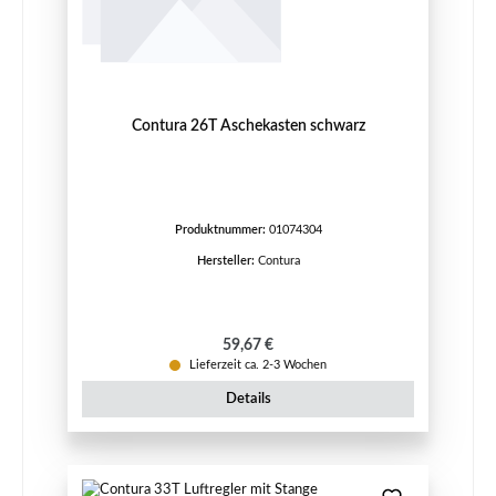
Contura 26T Aschekasten schwarz
Produktnummer:
01074304
Hersteller:
Contura
Regulärer Preis:
59,67 €
Lieferzeit ca. 2-3 Wochen
Details