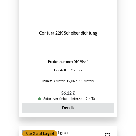
Contura 22K Scheibendichtung
Produktnummer:
01025644
Hersteller:
Contura
Inhalt:
3 Meter
(12,04 € / 1 Meter)
Regulärer Preis:
36,12 €
Sofort verfügbar, Lieferzeit: 2-4 Tage
Details
Nur 2 auf Lager!