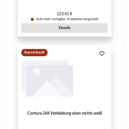
Regulärer Preis:
123,41 €
nicht mehr verfügbar, Produktion eingestellt
Details
Ausverkauft
Contura 26K Verkleidung oben rechts weiß