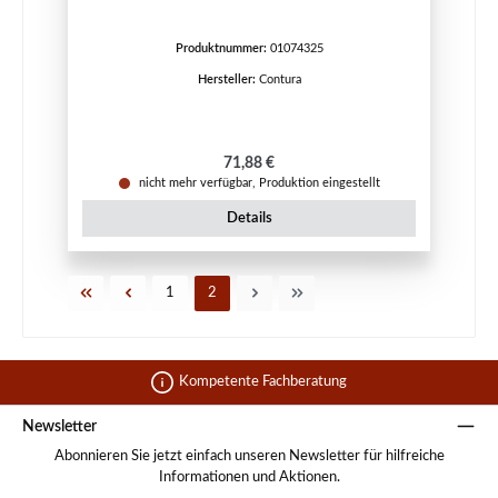
Produktnummer:
01074325
Hersteller:
Contura
Regulärer Preis:
71,88 €
nicht mehr verfügbar, Produktion eingestellt
Details
Seite
Seite
1
2
Kompetente Fachberatung
Newsletter
Abonnieren Sie jetzt einfach unseren Newsletter für hilfreiche
Informationen und Aktionen.