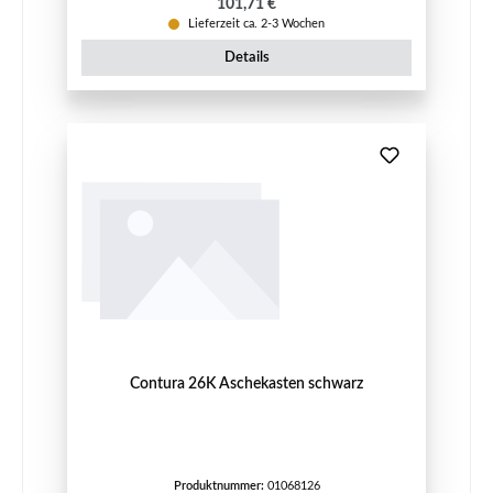
Regulärer Preis:
101,71 €
Lieferzeit ca. 2-3 Wochen
Details
Contura 26K Aschekasten schwarz
Produktnummer:
01068126