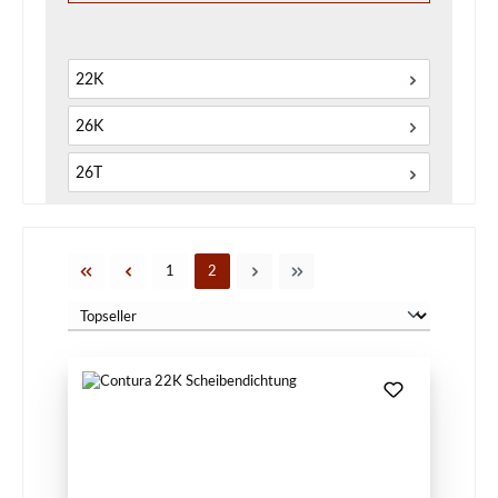
22K
26K
26T
Seite
Seite
1
2