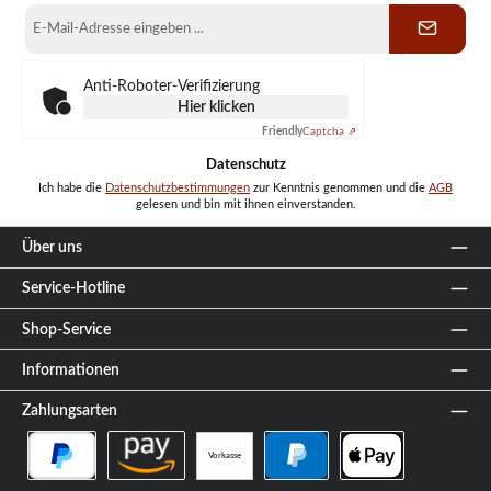
E-
Mail-
Adresse
*
Anti-Roboter-Verifizierung
Hier klicken
Friendly
Captcha ⇗
Datenschutz
Ich habe die
Datenschutzbestimmungen
zur Kenntnis genommen und die
AGB
gelesen und bin mit ihnen einverstanden.
Über uns
Service-Hotline
Shop-Service
Informationen
Zahlungsarten
Vorkasse
PayPal Später Bezahlen
Amazon Pay
PayPal
Apple Pay