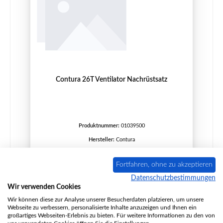
Contura 26T Ventilator Nachrüstsatz
Produktnummer:
01039500
Hersteller:
Contura
Fortfahren, ohne zu akzeptieren
Regulärer Preis:
467,88 €
Datenschutzbestimmungen
Wir verwenden Cookies
Lieferzeit ca. 2-3 Wochen
Wir können diese zur Analyse unserer Besucherdaten platzieren, um unsere
Details
Webseite zu verbessern, personalisierte Inhalte anzuzeigen und Ihnen ein
großartiges Webseiten-Erlebnis zu bieten. Für weitere Informationen zu den von