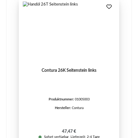
Contura 26K Seitenstein links
Produktnummer:
01005003
Hersteller:
Contura
Regulärer Preis:
47,47 €
Sofort verfügbar, Lieferzeit: 2-4 Tage