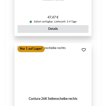
Regulärer Preis:
47,47 €
Sofort verfügbar, Lieferzeit: 2-4 Tage
Details
Nur 1 auf Lager!
Contura 26K Seitenscheibe rechts