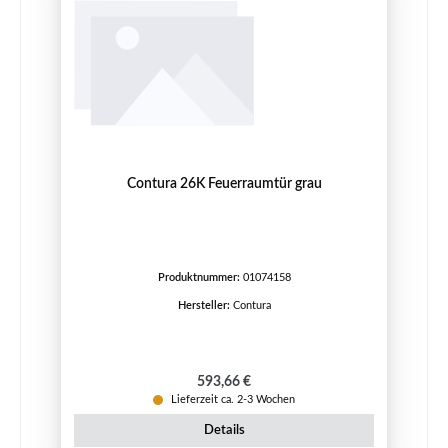
Contura 26K Feuerraumtür grau
Produktnummer:
01074158
Hersteller:
Contura
Regulärer Preis:
593,66 €
Lieferzeit ca. 2-3 Wochen
Details