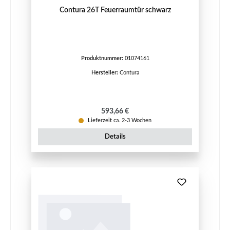
Contura 26T Feuerraumtür schwarz
Produktnummer:
01074161
Hersteller:
Contura
Regulärer Preis:
593,66 €
Lieferzeit ca. 2-3 Wochen
Details