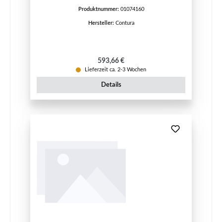
Produktnummer:
01074160
Hersteller:
Contura
Regulärer Preis:
593,66 €
Lieferzeit ca. 2-3 Wochen
Details