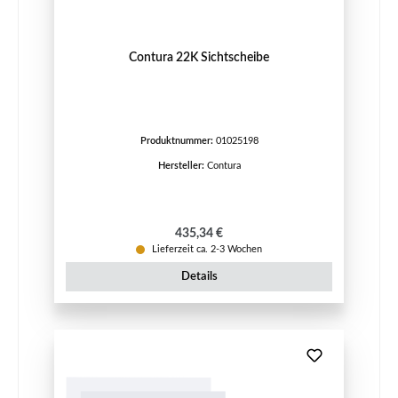
Contura 22K Sichtscheibe
Produktnummer:
01025198
Hersteller:
Contura
Regulärer Preis:
435,34 €
Lieferzeit ca. 2-3 Wochen
Details