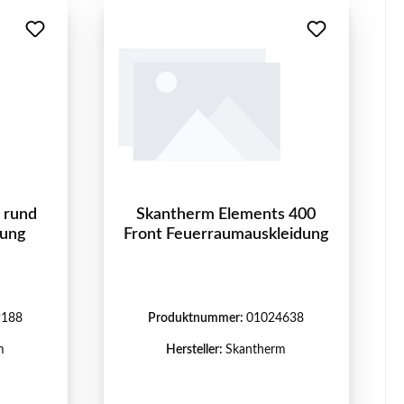
 rund
Skantherm Elements 400
dung
Front Feuerraumauskleidung
9188
Produktnummer:
01024638
m
Hersteller:
Skantherm