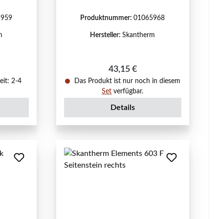
5959
Produktnummer:
01065968
m
Hersteller:
Skantherm
reis:
Regulärer Preis:
43,15 €
eit: 2-4
Das Produkt ist nur noch in diesem
Set
verfügbar.
Details