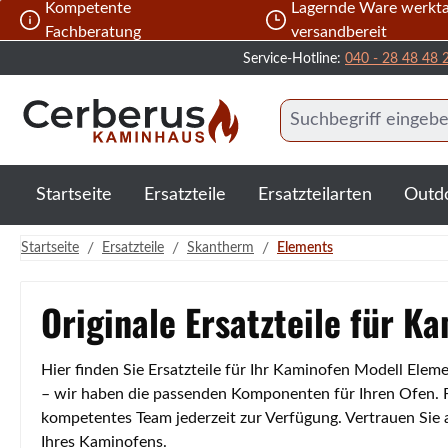
Kompetente
Lagernde Ware werkta
 Hauptinhalt springen
Zur Suche springen
Zur Hauptnavigation springen
Fachberatung
versandbereit
Service-Hotline:
040 - 28 48 48 
Startseite
Ersatzteile
Ersatzteilarten
Outd
/
/
/
Startseite
Ersatzteile
Skantherm
Elements
Originale Ersatzteile für K
Hier finden Sie Ersatzteile für Ihr Kaminofen Modell Ele
– wir haben die passenden Komponenten für Ihren Ofen. Fa
kompetentes Team jederzeit zur Verfügung. Vertrauen Sie
Ihres Kaminofens.