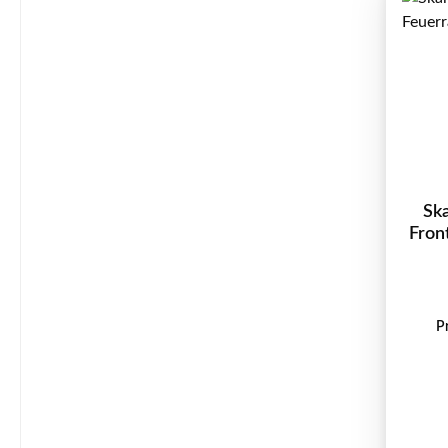
Sk
Fron
P