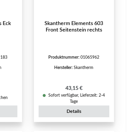
s Eck
Skantherm Elements 603
Front Seitenstein rechts
1183
Produktnummer:
01065962
m
Hersteller:
Skantherm
Regulärer Preis:
43,15 €
eis:
Sofort verfügbar, Lieferzeit: 2-4
ochen
Tage
Details