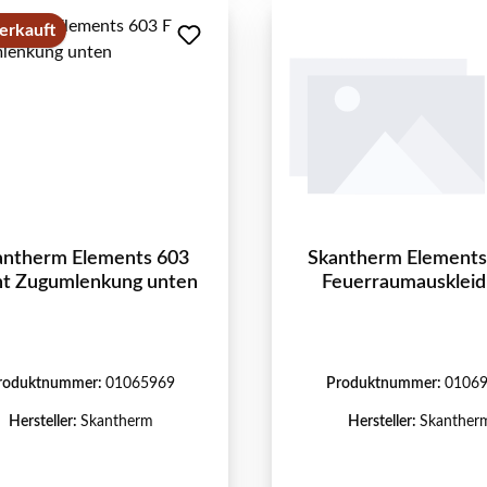
erkauft
antherm Elements 603
Skantherm Elements
nt Zugumlenkung unten
Feuerraumausklei
roduktnummer:
01065969
Produktnummer:
0106
Hersteller:
Skantherm
Hersteller:
Skanther