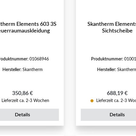
therm Elements 603 3S
Skantherm Element
euerraumauskleidung
Sichtscheibe
roduktnummer:
01068946
Produktnummer:
0100
Hersteller:
Skantherm
Hersteller:
Skanther
Regulärer Preis:
Regulärer Pr
350,86 €
688,19 €
Lieferzeit ca. 2-3 Wochen
Lieferzeit ca. 2-3 W
Details
Details