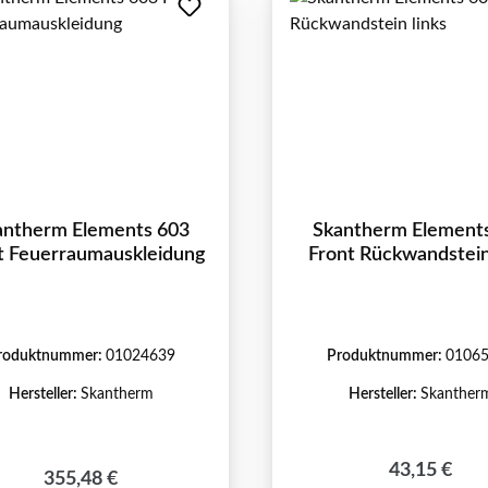
antherm Elements 603
Skantherm Element
t Feuerraumauskleidung
Front Rückwandstein
roduktnummer:
01024639
Produktnummer:
0106
Hersteller:
Skantherm
Hersteller:
Skanther
Regulärer P
43,15 €
Regulärer Preis:
355,48 €