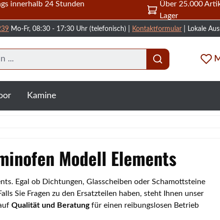
gs innerhalb 24 Stunden
Über 25.000 Artik
Lager
239
Mo-Fr, 08:30 - 17:30 Uhr (telefonisch) |
Kontaktformular
| Lokale Aus
M
oor
Kamine
aminofen Modell Elements
ments. Egal ob Dichtungen, Glasscheiben oder Schamottsteine
lls Sie Fragen zu den Ersatzteilen haben, steht Ihnen unser
 auf
Qualität und Beratung
für einen reibungslosen Betrieb