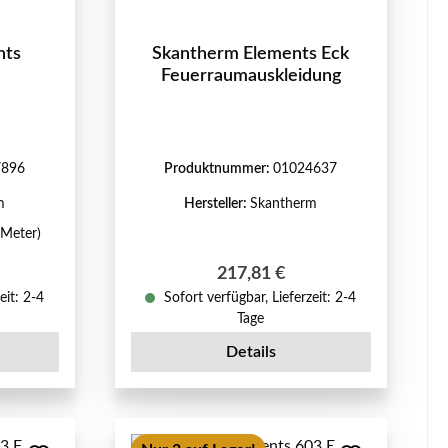
nts
Skantherm Elements Eck
Feuerraumauskleidung
7896
Produktnummer:
01024637
m
Hersteller:
Skantherm
 Meter)
reis:
Regulärer Preis:
217,81 €
eit: 2-4
Sofort verfügbar, Lieferzeit: 2-4
Tage
Details