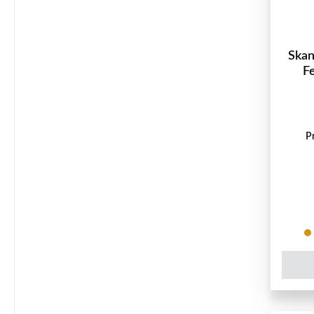
Skan
F
P