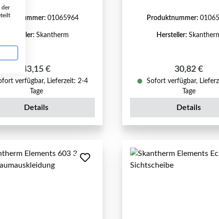
 der
eilt
roduktnummer:
01065964
Produktnummer:
0106
Hersteller:
Skantherm
Hersteller:
Skanther
Regulärer Preis:
Regulärer P
43,15 €
30,82 €
fort verfügbar, Lieferzeit: 2-4
Sofort verfügbar, Lieferz
Tage
Tage
Details
Details