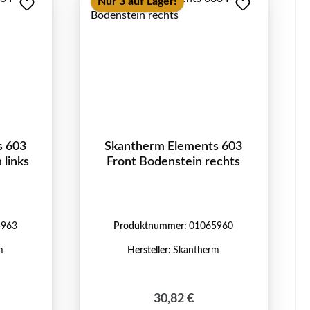
Nur 3 auf Lager!
s 603
Skantherm Elements 603
 links
Front Bodenstein rechts
5963
Produktnummer:
01065960
m
Hersteller:
Skantherm
reis:
Regulärer Preis:
30,82 €