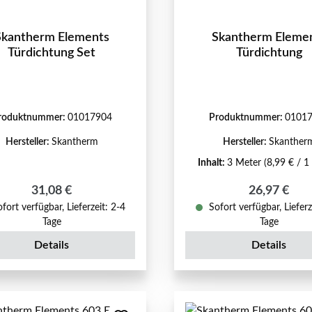
Skantherm Elements
Skantherm Eleme
Türdichtung Set
Türdichtung
roduktnummer:
01017904
Produktnummer:
0101
Hersteller:
Skantherm
Hersteller:
Skanther
Inhalt:
3 Meter
(8,99 € / 1
Regulärer Preis:
Regulärer P
31,08 €
26,97 €
fort verfügbar, Lieferzeit: 2-4
Sofort verfügbar, Lieferz
Tage
Tage
Details
Details