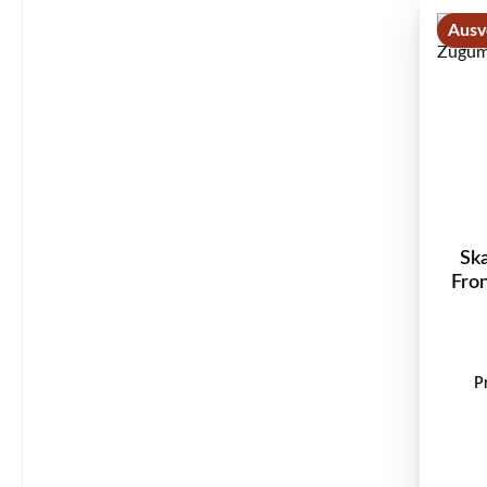
Ausv
Sk
Fro
P