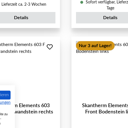
Sofort verfügbar, Lieferz
Lieferzeit ca. 2-3 Wochen
Tage
Details
Details
Nur 3 auf Lager!
ieren
mungen
antherm Elements 603
Skantherm Element
t Rückwandstein rechts
Front Bodenstein l
te zu
-
s