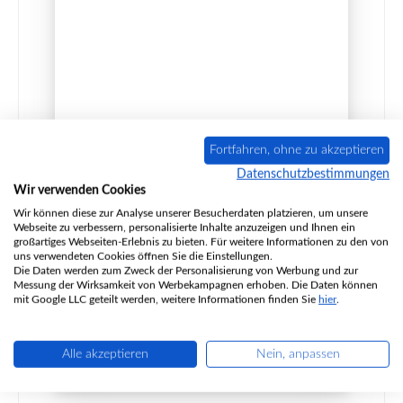
Conforto Nyborg Rückwandstein links
Fortfahren, ohne zu akzeptieren
Datenschutzbestimmungen
Wir verwenden Cookies
Wir können diese zur Analyse unserer Besucherdaten platzieren, um unsere
Produktnummer:
01001941
Webseite zu verbessern, personalisierte Inhalte anzuzeigen und Ihnen ein
Hersteller:
Conforto
großartiges Webseiten-Erlebnis zu bieten. Für weitere Informationen zu den von
uns verwendeten Cookies öffnen Sie die Einstellungen.
Die Daten werden zum Zweck der Personalisierung von Werbung und zur
Messung der Wirksamkeit von Werbekampagnen erhoben. Die Daten können
mit Google LLC geteilt werden, weitere Informationen finden Sie
hier
.
Regulärer Preis:
95,89 €
nicht mehr verfügbar, Produktion eingestellt
Details
Alle akzeptieren
Nein, anpassen