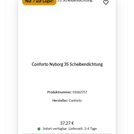
Nur 7 auf Lager!
Conforto Nyborg 3S Scheibendichtung
Produktnummer:
01062757
Hersteller:
Conforto
Regulärer Preis:
37,27 €
Sofort verfügbar, Lieferzeit: 2-4 Tage