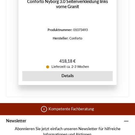
Conforto Nyborg 3.0 Seitenverkleidung links
vorne Granit
Produktnummer:
01073493
Hersteller:
Conforto
Regulärer Preis:
418,18 €
Lieferzeit ca. 2-3 Wochen
Details
Kompetente Fachberatung
Newsletter
Abonnieren Sie jetzt einfach unseren Newsletter für hilfreiche
Informationen und Aktionen.