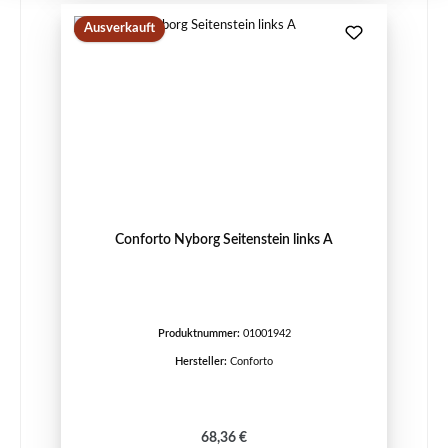
Ausverkauft
Conforto Nyborg Seitenstein links A
Produktnummer:
01001942
Hersteller:
Conforto
Regulärer Preis:
68,36 €