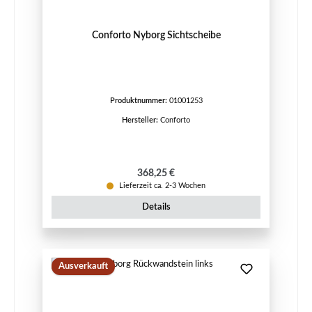
Conforto Nyborg Sichtscheibe
Produktnummer:
01001253
Hersteller:
Conforto
Regulärer Preis:
368,25 €
Lieferzeit ca. 2-3 Wochen
Details
Ausverkauft