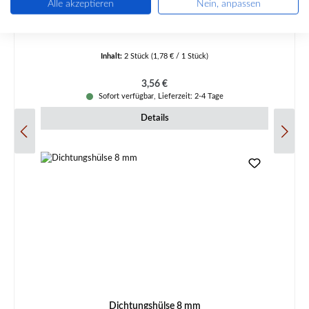
Alle akzeptieren
Nein, anpassen
Produktnummer:
01003273
Inhalt:
2 Stück
(1,78 € / 1 Stück)
Regulärer Preis:
3,56 €
Sofort verfügbar, Lieferzeit: 2-4 Tage
Details
Dichtungshülse 8 mm