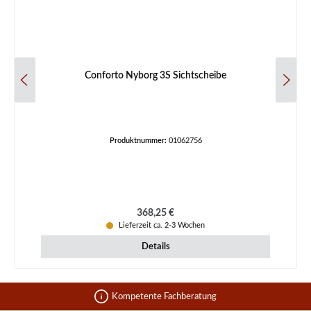
Conforto Nyborg 3S Sichtscheibe
Produktnummer:
01062756
Regulärer Preis:
368,25 €
Lieferzeit ca. 2-3 Wochen
Details
Kompetente Fachberatung