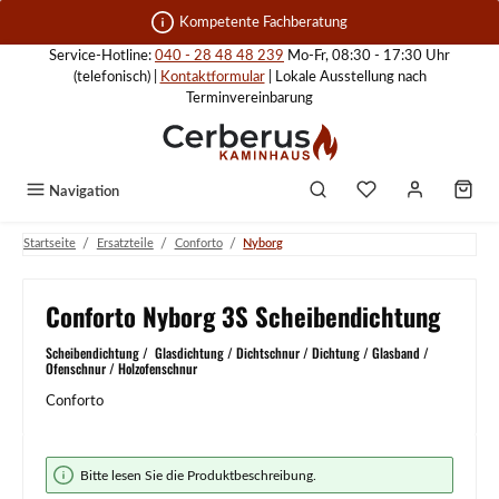
Zum Hauptinhalt springen
Kompetente Fachberatung
Service-Hotline:
040 - 28 48 48 239
Mo-Fr, 08:30 - 17:30 Uhr
(telefonisch) |
Kontaktformular
| Lokale Ausstellung nach
Terminvereinbarung
Navigation
/
/
/
Startseite
Ersatzteile
Conforto
Nyborg
Conforto Nyborg 3S Scheibendichtung
Scheibendichtung / Glasdichtung / Dichtschnur / Dichtung / Glasband /
Ofenschnur / Holzofenschnur
Conforto
Bildergalerie überspringen
Bitte lesen Sie die Produktbeschreibung.