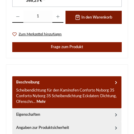
368,25 €*¹
Produkt Anzahl: Gib den gewünschten Wert ein oder benutze die Schaltflächen um d
In den Warenkorb
Zum Merkzettel hinzufügen
Frage zum Produkt
Beschreibung
Scheibendichtung für den Kaminofen Conforto Nyborg 3S
Conforto Nyborg 3S Scheibendichtung Eckdaten: Dichtung,
Ofenschn…
Mehr
Eigenschaften
Angaben zur Produktsicherheit