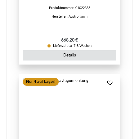
Produktnummer:
01022333
Hersteller:
Austroflamm
Regulärer Preis:
668,20 €
Lieferzeit ca. 7-8 Wochen
Details
Nur 4 auf Lager!