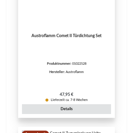
Austroflamm Comet II Türdichtung Set
Produktnummer:
01022528
Hersteller:
Austroflamm
Regulärer Preis:
47,95 €
Lieferzeit ca. 7-8 Wochen
Details