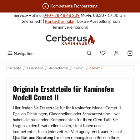
Zum Hauptinhalt springen
Kompetente Fachberatung
Service-Hotline:
040 - 28 48 48 239
Mo-Fr, 08:30 - 17:30 Uhr
(telefonisch) |
Kontaktformular
| Lokale Ausstellung nach
Terminvereinbarung
Navigation
/
/
/
/
Startseite
Ersatzteile
Austroflamm
Comet
Comet II
Originale Ersatzteile für Kaminofen
Modell Comet II
Hier finden Sie Ersatzteile für Ihr Kaminofen Modell Comet II.
Egal ob Dichtungen, Glasscheiben oder Schamottsteine – wir
haben die passenden Komponenten für Ihren Ofen. Falls Sie
Fragen zu den Ersatzteilen haben, steht Ihnen unser
kompetentes Team jederzeit zur Verfügung. Vertrauen Sie auf
Qualität und Beratung
für einen reibungslosen Betrieb Ihres