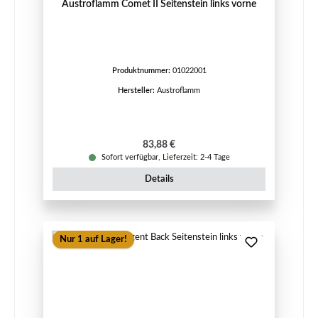
Austroflamm Comet II Seitenstein links vorne
Produktnummer:
01022001
Hersteller:
Austroflamm
Regulärer Preis:
83,88 €
Sofort verfügbar, Lieferzeit: 2-4 Tage
Details
Nur 1 auf Lager!