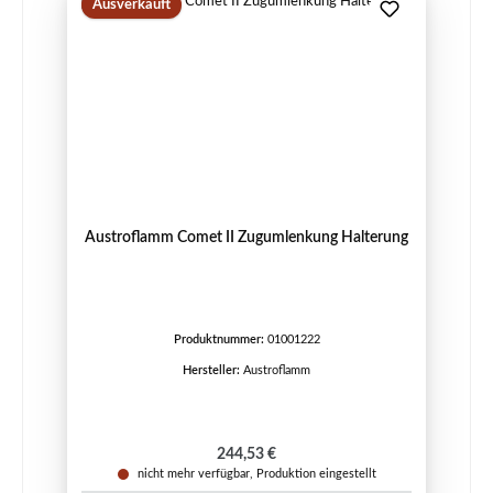
Ausverkauft
Austroflamm Comet II Zugumlenkung Halterung
Produktnummer:
01001222
Hersteller:
Austroflamm
Regulärer Preis:
244,53 €
nicht mehr verfügbar, Produktion eingestellt