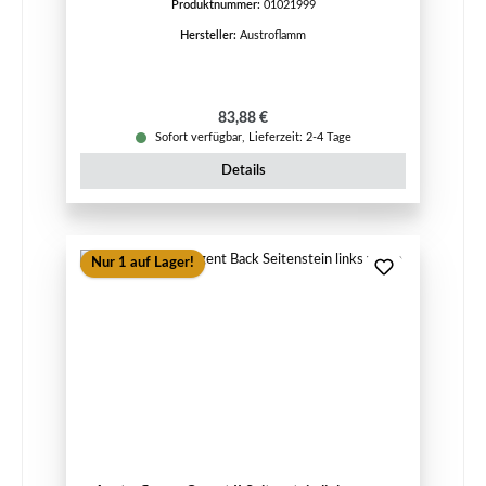
Produktnummer:
01021999
Hersteller:
Austroflamm
Regulärer Preis:
83,88 €
Sofort verfügbar, Lieferzeit: 2-4 Tage
Details
Nur 1 auf Lager!