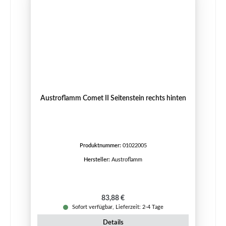
Austroflamm Comet II Seitenstein rechts hinten
Produktnummer:
01022005
Hersteller:
Austroflamm
Regulärer Preis:
83,88 €
Sofort verfügbar, Lieferzeit: 2-4 Tage
Details