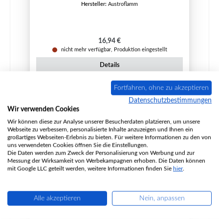
Hersteller:
Austroflamm
Regulärer Preis:
16,94 €
nicht mehr verfügbar, Produktion eingestellt
Details
Fortfahren, ohne zu akzeptieren
Datenschutzbestimmungen
Wir verwenden Cookies
Wir können diese zur Analyse unserer Besucherdaten platzieren, um unsere
Webseite zu verbessern, personalisierte Inhalte anzuzeigen und Ihnen ein
großartiges Webseiten-Erlebnis zu bieten. Für weitere Informationen zu den von
uns verwendeten Cookies öffnen Sie die Einstellungen.
Die Daten werden zum Zweck der Personalisierung von Werbung und zur
Messung der Wirksamkeit von Werbekampagnen erhoben. Die Daten können
mit Google LLC geteilt werden, weitere Informationen finden Sie
hier
.
Alle akzeptieren
Nein, anpassen
Austroflamm Comet II Aschekastendichtung