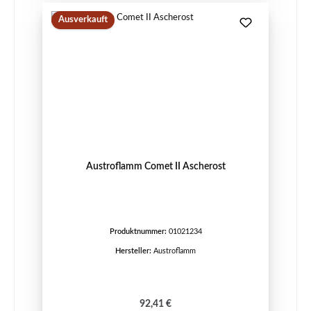
Ausverkauft
Austroflamm Comet II Ascherost
Produktnummer:
01021234
Hersteller:
Austroflamm
Regulärer Preis:
92,41 €