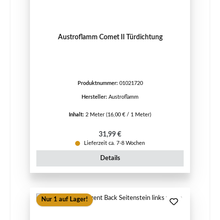
Austroflamm Comet II Türdichtung
Produktnummer:
01021720
Hersteller:
Austroflamm
Inhalt:
2 Meter
(16,00 € / 1 Meter)
Regulärer Preis:
31,99 €
Lieferzeit ca. 7-8 Wochen
Details
Nur 1 auf Lager!