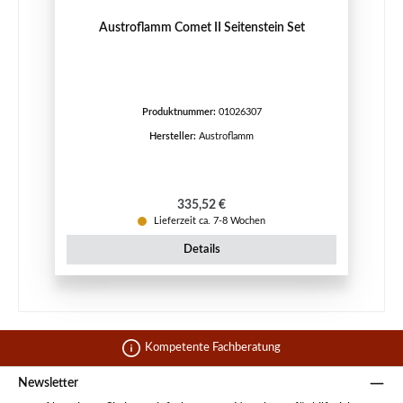
Austroflamm Comet II Seitenstein Set
Produktnummer:
01026307
Hersteller:
Austroflamm
Regulärer Preis:
335,52 €
Lieferzeit ca. 7-8 Wochen
Details
Kompetente Fachberatung
Newsletter