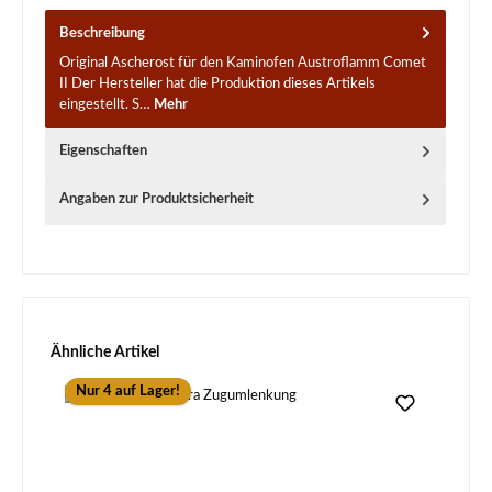
Beschreibung
Original Ascherost für den Kaminofen Austroflamm Comet
II Der Hersteller hat die Produktion dieses Artikels
eingestellt. S…
Mehr
Eigenschaften
Angaben zur Produktsicherheit
Produktgalerie überspringen
Ähnliche Artikel
Nur 4 auf Lager!