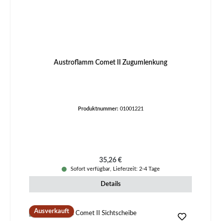
Austroflamm Comet II Zugumlenkung
Produktnummer:
01001221
Regulärer Preis:
35,26 €
Sofort verfügbar, Lieferzeit: 2-4 Tage
Details
Ausverkauft