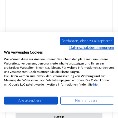
Fortfahren, ohne zu akzeptieren
Datenschutzbestimmungen
Austroflamm Comet II Sichtscheibe
Wir verwenden Cookies
Wir können diese zur Analyse unserer Besucherdaten platzieren, um unsere
Webseite zu verbessern, personalisierte Inhalte anzuzeigen und Ihnen ein
großartiges Webseiten-Erlebnis zu bieten. Für weitere Informationen zu den von
uns verwendeten Cookies öffnen Sie die Einstellungen.
Die Daten werden zum Zweck der Personalisierung von Werbung und zur
Produktnummer:
01001224
Messung der Wirksamkeit von Werbekampagnen erhoben. Die Daten können
mit Google LLC geteilt werden, weitere Informationen finden Sie
hier
.
Alle akzeptieren
Nein, anpassen
Regulärer Preis:
668,20 €
nicht mehr verfügbar, Produktion eingestellt
Details