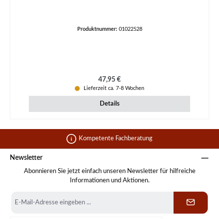
Produktnummer:
01022528
Regulärer Preis:
47,95 €
Lieferzeit ca. 7-8 Wochen
Details
Kompetente Fachberatung
Newsletter
Abonnieren Sie jetzt einfach unseren Newsletter für hilfreiche
Informationen und Aktionen.
E-
Mail-
Adresse
*