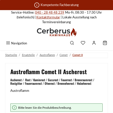
Zum Hauptinhalt springen
Kompetente Fachberatung
Service-Hotline:
040 - 28 48 48 239
Mo-Fr, 08:30 - 17:30 Uhr
(telefonisch) |
Kontaktformular
| Lokale Ausstellung nach
Terminvereinbarung
Navigation
/
/
/
/
Startseite
Ersatzteile
Austroflamm
Comet
Comet II
Austroflamm Comet II Ascherost
Ascherost / Rost / Kaminrost / Gussrost / Feuerrost / Brennraumrost /
Rostgitter / Feuerraumrost / Ofenrost / Brennofenrost / Holzofenrost
Austroflamm
Bildergalerie überspringen
Bitte lesen Sie die Produktbeschreibung.