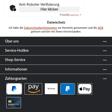
Anti-Roboter-Verifizierung
Hier klicken
Friendly
Captcha ⇗
Datenschutz
Ich habe die
Datenschutzbestimmungen
zur Kenntnis genommen und die
AGB
gelesen und bin mit ihnen einverstanden.
Über uns
Service-Hotline
Shop-Service
Informationen
Zahlungsarten
Vorkasse
PayPal Später Bezahlen
Amazon Pay
PayPal
Apple Pay
Kreditkarte