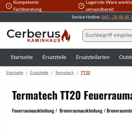
Kompetente
Lagernde Ware werkta
 Hauptinhalt springen
Zur Suche springen
Zur Hauptnavigation springen
Fachberatung
versandbereit
Service-Hotline:
040 - 28 48 48 
Startseite
Ersatzteile
Ersatzteilarten
Outd
/
/
/
Startseite
Ersatzteile
Termatech
TT20
Termatech TT20 Feuerraum
Feuerraumauskleidung / Brennraumauskleidung / Brennraumstein