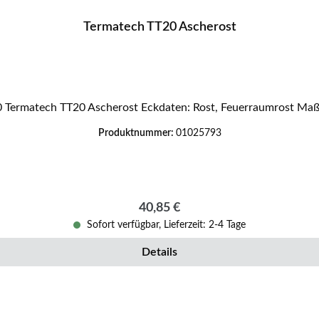
Termatech TT20 Ascherost
Original Ascherost für den Kaminofen Termatech TT2
Produktnummer:
01025793
Regulärer Preis:
40,85 €
Sofort verfügbar, Lieferzeit: 2-4 Tage
Details