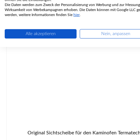
Die Daten werden zum Zweck der Personalisierung von Werbung und zur Messung
Wirksamkeit von Werbekampagnen erhoben. Die Daten können mit Google LLC get
werden, weitere Informationen finden Sie
hier
.
Nur 9 auf Lager!
Alle akzeptieren
Nein, anpassen
Original Sichtscheibe für den Kaminofen Termatech TT20 Termatech TT20 Sichtscheibe Eckdaten: Glasscheibe, Kaminscheibe Maße (B/L/H) 315 mm x 445 mm x 4 mm