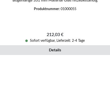
Bogenlänge 331 mm Material Glas hitzebeständig
Produktnummer:
01000055
Regulärer Preis:
212,03 €
Sofort verfügbar, Lieferzeit: 2-4 Tage
Details