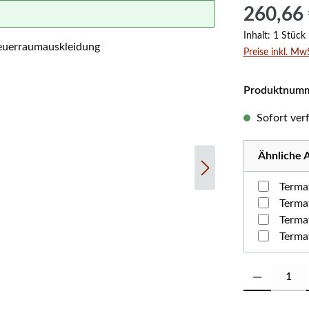
Regulärer Prei
260,66
Inhalt:
1 Stück
Preise inkl. Mw
Produktnum
Sofort verf
Ähnliche A
Terma
Terma
Terma
Terma
Produkt Anzahl: