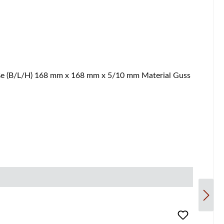
0 Termatech TT20 Ascherost Eckdaten: Rost, Feuerraumrost Maße (B/L/H) 168 mm x 168 mm x 5/10 mm Material Guss