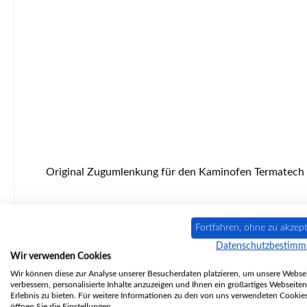
Original Zugumlenkung für den Kaminofen Termatech TT20 Termatech TT20 Zugumlenkung Eckdaten: Rauchgasumlenkung, Flammenschild Maße (B/L/H) 305 mm x 350 mm
Fortfahren, ohne zu akzept
Datenschutzbestim
Wir verwenden Cookies
Wir können diese zur Analyse unserer Besucherdaten platzieren, um unsere Websei
verbessern, personalisierte Inhalte anzuzeigen und Ihnen ein großartiges Webseiten
Erlebnis zu bieten. Für weitere Informationen zu den von uns verwendeten Cookie
öffnen Sie die Einstellungen.