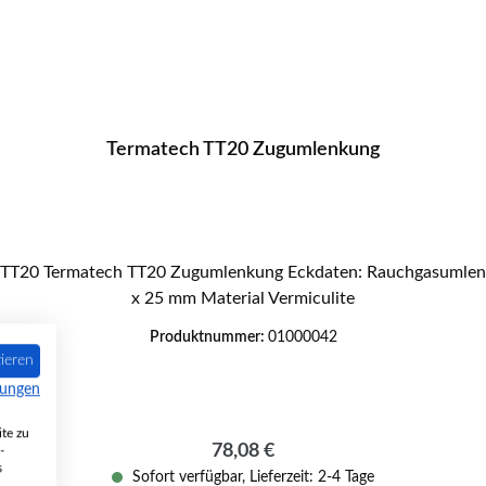
Termatech TT20 Zugumlenkung
x 25 mm Material Vermiculite
Produktnummer:
01000042
ieren
mungen
te zu
Regulärer Preis:
78,08 €
-
s
Sofort verfügbar, Lieferzeit: 2-4 Tage