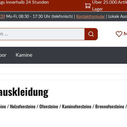
gs innerhalb 24 Stunden
Über 25.000 Artik
Lager
239
Mo-Fr, 08:30 - 17:30 Uhr (telefonisch) |
Kontaktformular
| Lokale Aus
M
oor
Kamine
auskleidung
e / Holzofensteine / Ofensteine / Kaminofensteine / Brennofensteine 