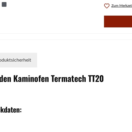
Zum Merkzett
oduktsicherheit
 den Kaminofen
Termatech
TT20
ckdaten: