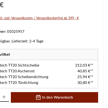
s:
 €
St. zzgl. Versandkosten / Versandkostenfrei ab 399,- €
mer:
01025957
ügbar, Lieferzeit: 2-4 Tage
rtikel
tech TT20 Sichtscheibe
212,03 €*¹
tech TT20 Ascherost
40,85 €*¹
tech TT20 Scheibendichtung
25,94 €*¹
tech TT20 Türdichtung
30,80 €*¹
 Gib den gewünschten Wert ein oder benutze die Schaltflächen um die A
In den Warenkorb