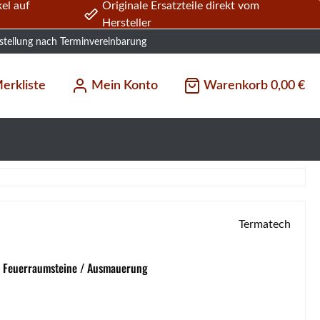
el auf
Originale Ersatzteile direkt vom
Hersteller
stellung nach Terminvereinbarung
erkliste
Mein Konto
Warenkorb
0,00 €
Termatech
/ Feuerraumsteine / Ausmauerung