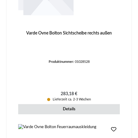
Varde Ovne Bolton Sichtscheibe rechts außen
Produktnummer:
01028528
Regulärer Preis:
283,18 €
Lieferzeit ca. 2-3 Wochen
Details