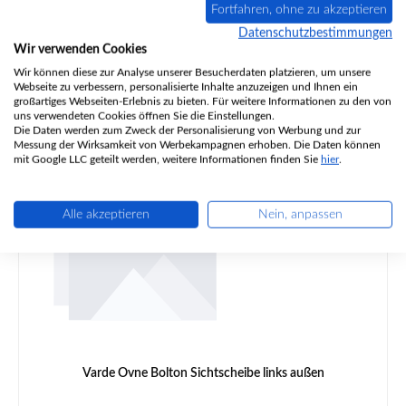
Fortfahren, ohne zu akzeptieren
Datenschutzbestimmungen
Wir verwenden Cookies
Wir können diese zur Analyse unserer Besucherdaten platzieren, um unsere
Regulärer Preis:
527,24 €
Webseite zu verbessern, personalisierte Inhalte anzuzeigen und Ihnen ein
Lieferzeit ca. 2-3 Wochen
großartiges Webseiten-Erlebnis zu bieten. Für weitere Informationen zu den von
uns verwendeten Cookies öffnen Sie die Einstellungen.
Details
Die Daten werden zum Zweck der Personalisierung von Werbung und zur
Messung der Wirksamkeit von Werbekampagnen erhoben. Die Daten können
mit Google LLC geteilt werden, weitere Informationen finden Sie
hier
.
Alle akzeptieren
Nein, anpassen
Varde Ovne Bolton Sichtscheibe links außen