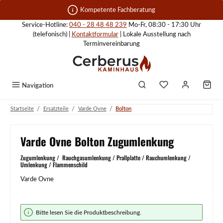
Zum Hauptinhalt springen
Kompetente Fachberatung
Service-Hotline:
040 - 28 48 48 239
Mo-Fr, 08:30 - 17:30 Uhr
(telefonisch) |
Kontaktformular
| Lokale Ausstellung nach
Terminvereinbarung
Navigation
/
/
/
Startseite
Ersatzteile
Varde Ovne
Bolton
Varde Ovne Bolton Zugumlenkung
Zugumlenkung / Rauchgasumlenkung / Prallplatte / Rauchumlenkung /
Umlenkung / Flammenschild
Varde Ovne
Bildergalerie überspringen
Bitte lesen Sie die Produktbeschreibung.