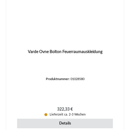
Varde Ovne Bolton Feuerraumauskleidung
Produktnummer:
01028580
Regulärer Preis:
322,33 €
Lieferzeit ca. 2-3 Wochen
Details