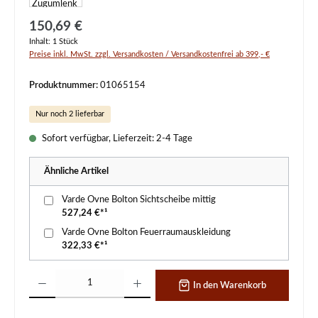
Regulärer Preis:
150,69 €
Inhalt:
1 Stück
Preise inkl. MwSt. zzgl. Versandkosten / Versandkostenfrei ab 399,- €
Produktnummer:
01065154
Nur noch 2 lieferbar
Sofort verfügbar, Lieferzeit: 2-4 Tage
Ähnliche Artikel
Varde Ovne Bolton Sichtscheibe mittig
527,24 €*¹
Varde Ovne Bolton Feuerraumauskleidung
322,33 €*¹
Produkt Anzahl: Gib den gewünschten Wert ein oder benutze die Schaltflächen um d
In den Warenkorb