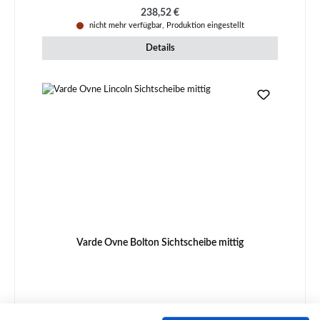
Regulärer Preis:
238,52 €
nicht mehr verfügbar, Produktion eingestellt
Details
Varde Ovne Bolton Sichtscheibe mittig
Produktnummer:
01007415