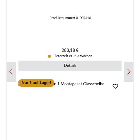
Produktnummer:
01007416
Regulärer Preis:
283,18 €
Lieferzeit ca. 2-3 Wochen
Details
Nur 1 auf Lager!