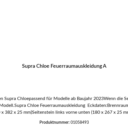
Supra Chloe Feuerraumauskleidung A
 Supra Chloepassend für Modelle ab Baujahr 2023Wenn die Seri
s Modell.Supra Chloe Feuerraumauskleidung Eckdaten:Brennrau
0 x 382 x 25 mm)Seitenstein links vorne unten (180 x 267 x 25 mm
25 mm), Seitenstein rechts vorne unten (180 x 251/300 x 25 mm)
Produktnummer:
01058493
itenstein links hinten oben (98 x 241 x 25 mm), Seitenstein rec