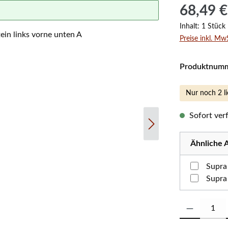
Regulärer Prei
68,49 €
Inhalt:
1 Stück
Preise inkl. Mw
Produktnum
Nur noch 2 li
Sofort verf
Ähnliche A
Supra
Supra
Produkt Anzahl: