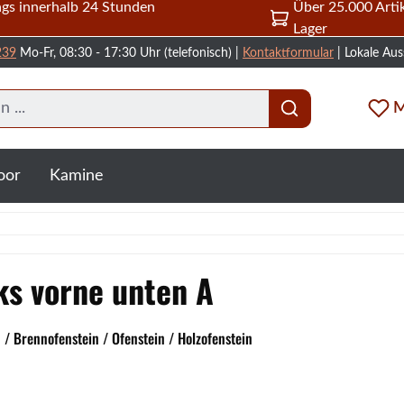
gs innerhalb 24 Stunden
Über 25.000 Artik
Lager
239
Mo-Fr, 08:30 - 17:30 Uhr (telefonisch) |
Kontaktformular
| Lokale Aus
M
oor
Kamine
ks vorne unten A
/ Brennofenstein / Ofenstein / Holzofenstein