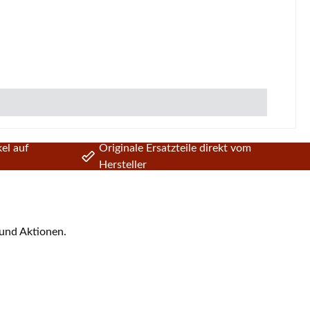
45 x 312 x 22 mm)
el auf
Originale Ersatzteile direkt vom
Hersteller
 und Aktionen.