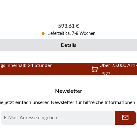
mm), Rückwandstein oben (212 x 216 x 25 mm)Zugumlenkung (3
Regulärer Preis:
593,61 €
Lieferzeit ca. 7-8 Wochen
Details
gs innerhalb 24 Stunden
Über 25.000 Artik
Lager
Newsletter
e jetzt einfach unseren Newsletter für hilfreiche Informationen
E-
Mail-
Adresse
*