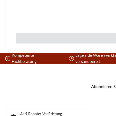
(212 x 267 x 25 
Kompetente
Lagernde Ware werkta
Fachberatung
versandbereit
Abonnieren Si
Anti-Roboter-Verifizierung