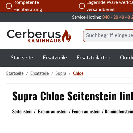
Kompetente
Lagernde Ware werkta
 Hauptinhalt springen
Zur Suche springen
Zur Hauptnavigation springen
Fachberatung
versandbereit
Service-Hotline:
040 - 28 48 48 
Startseite
Ersatzteile
Ersatzteilarten
Outd
/
/
/
Startseite
Ersatzteile
Supra
Chloe
Supra Chloe Seitenstein lin
Seitenstein / Brennraumstein / Feuerraumstein / Kaminofenstein 