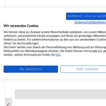
Fortfahren, ohne zu akzept
Datenschutzbestim
Wir verwenden Cookies
Wir können diese zur Analyse unserer Besucherdaten platzieren, um unsere Websei
verbessern, personalisierte Inhalte anzuzeigen und Ihnen ein großartiges Webseiten
Erlebnis zu bieten. Für weitere Informationen zu den von uns verwendeten Cookie
Original Ascherost für den Kaminofen Supra Chloe Supra Chloe Ascherost Eckdaten: Feuerrost, Rostgitter Maße (B/L/H) 281 mm x 193 mm x 15 mm Material Guss Position
öffnen Sie die Einstellungen.
Die Daten werden zum Zweck der Personalisierung von Werbung und zur Messung
Wirksamkeit von Werbekampagnen erhoben. Die Daten können mit Google LLC get
werden, weitere Informationen finden Sie
hier
.
Alle akzeptieren
Nein, anpassen