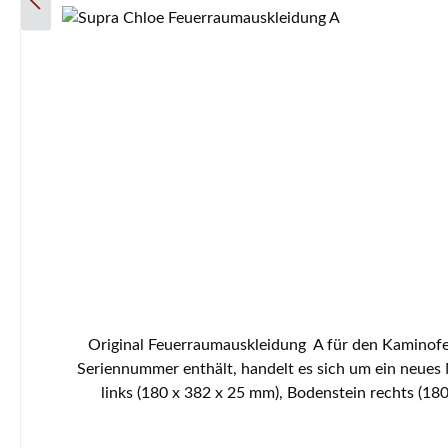
Original Feuerraumauskleidung A für den Kaminofen
Seriennummer enthält, handelt es sich um ein neue
links (180 x 382 x 25 mm), Bodenstein rechts (18
mm)Seitenstein links vorne oben (180 x 251/300 x 
Seitenstein rechts hinten unten (98 x 266 x 25 mm)Se