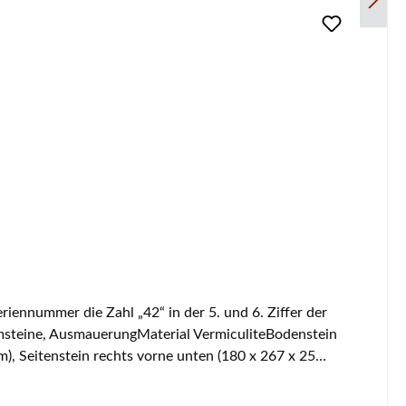
ennummer die Zahl „42“ in der 5. und 6. Ziffer der
msteine, AusmauerungMaterial VermiculiteBodenstein
), Seitenstein rechts vorne unten (180 x 267 x 25
Seitenstein links hinten unten (98 x 266 x 25 mm),
hts hinten oben (98 x 241 x 25 mm)Rückwandstein unten