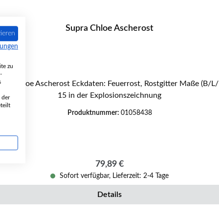
Supra Chloe Ascherost
ieren
mungen
te zu
-
s
15 in der Explosionszeichnung
 der
eilt
Produktnummer:
01058438
Regulärer Preis:
79,89 €
Sofort verfügbar, Lieferzeit: 2-4 Tage
Details