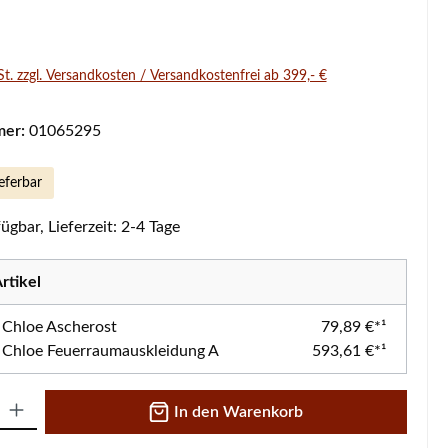
s:
St. zzgl. Versandkosten / Versandkostenfrei ab 399,- €
mer:
01065295
eferbar
ügbar, Lieferzeit: 2-4 Tage
rtikel
 Chloe Ascherost
79,89 €*¹
 Chloe Feuerraumauskleidung A
593,61 €*¹
 Gib den gewünschten Wert ein oder benutze die Schaltflächen um die A
In den Warenkorb