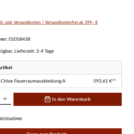
s:
St. zzgl. Versandkosten / Versandkostenfrei ab 399,- €
mer:
01058438
ügbar, Lieferzeit: 2-4 Tage
rtikel
 Chloe Feuerraumauskleidung A
593,61 €*¹
 Gib den gewünschten Wert ein oder benutze die Schaltflächen um die A
In den Warenkorb
el hinzufügen