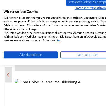
Fortfahren, ohne zu akzept
Höllenhunde Anzündhilfen 200 Cerberus "Höllenhun
Datenschutzbestim
Wir verwenden Cookies
Kamin. Höllenhunde Eckdaten: Inhalt 200 Stück Länge 50 bis 55 mm Durchmesser ca. 22 bis 30 mm Wachsanteil 40 bis 50 % Holzarten sind Fichte und Kiefer leichtes
Wir können diese zur Analyse unserer Besucherdaten platzieren, um unsere Websei
verbessern, personalisierte Inhalte anzuzeigen und Ihnen ein großartiges Webseiten
Erlebnis zu bieten. Für weitere Informationen zu den von uns verwendeten Cookie
öffnen Sie die Einstellungen.
Die Daten werden zum Zweck der Personalisierung von Werbung und zur Messung
Wirksamkeit von Werbekampagnen erhoben. Die Daten können mit Google LLC get
werden, weitere Informationen finden Sie
hier
.
Alle akzeptieren
Nein, anpassen