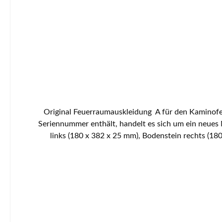
Original Feuerraumauskleidung A für den Kaminofen
Seriennummer enthält, handelt es sich um ein neue
links (180 x 382 x 25 mm), Bodenstein rechts (18
mm)Seitenstein links vorne oben (180 x 251/300 x 
Seitenstein rechts hinten unten (98 x 266 x 25 mm)Se
(212 x 267 x 25 