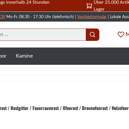
gs innerhalb 24 Stunden
Über 25.000 Artik
Lager
239
Mo-Fr, 08:30 - 17:30 Uhr (telefonisch) |
Kontaktformular
| Lokale Aus
M
oor
Kamine
ost / Rostgitter / Feuerraumrost / Ofenrost / Brennofenrost / Holzofenr