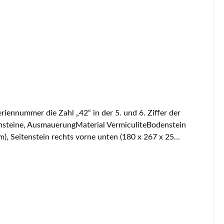
ennummer die Zahl „42“ in der 5. und 6. Ziffer der
msteine, AusmauerungMaterial VermiculiteBodenstein
), Seitenstein rechts vorne unten (180 x 267 x 25
Seitenstein links hinten unten (98 x 266 x 25 mm),
hts hinten oben (98 x 241 x 25 mm)Rückwandstein unten
45 x 312 x 22 mm)