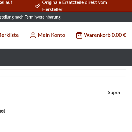
el auf
Originale Ersatzteile direkt vom
Hersteller
stellung nach Terminvereinbarung
erkliste
Mein Konto
Warenkorb
0,00 €
Supra
ost