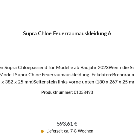
Supra Chloe Feuerraumauskleidung A
 Supra Chloepassend für Modelle ab Baujahr 2023Wenn die Seri
s Modell.Supra Chloe Feuerraumauskleidung Eckdaten:Brennrau
0 x 382 x 25 mm)Seitenstein links vorne unten (180 x 267 x 25 mm
25 mm), Seitenstein rechts vorne unten (180 x 251/300 x 25 mm)
Produktnummer:
01058493
itenstein links hinten oben (98 x 241 x 25 mm), Seitenstein rec
mm), Rückwandstein oben (212 x 216 x 25 mm)Zugumlenkung (3
Regulärer Preis:
593,61 €
Lieferzeit ca. 7-8 Wochen