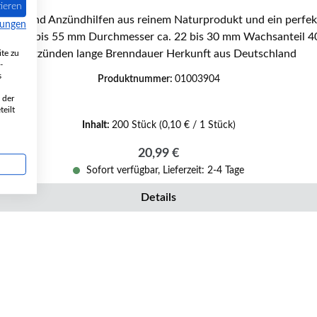
ieren
de" sind Anzündhilfen aus reinem Naturprodukt und ein perfek
mungen
entzünden lange Brenndauer Herkunft aus Deutschland
te zu
-
s
Produktnummer:
01003904
 der
eilt
Inhalt:
200 Stück
(0,10 € / 1 Stück)
Regulärer Preis:
20,99 €
Sofort verfügbar, Lieferzeit: 2-4 Tage
Details