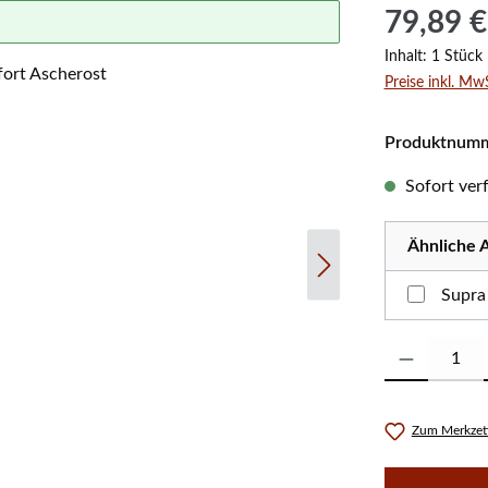
Regulärer Prei
79,89 €
Inhalt:
1 Stück
Preise inkl. Mw
Produktnum
Sofort verf
Ähnliche A
Supra
Produkt Anzahl:
Zum Merkzett