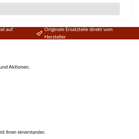
el auf
Originale Ersatzteile direkt vom
Hersteller
 und Aktionen.
it ihnen einverstanden.