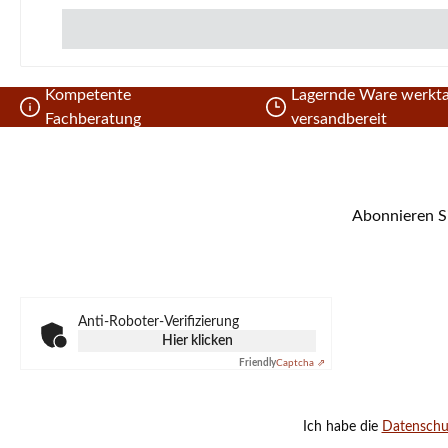
Kompetente
Lagernde Ware werkta
Fachberatung
versandbereit
Abonnieren Si
Anti-Roboter-Verifizierung
Hier klicken
Friendly
Captcha ⇗
Ich habe die
Datensch