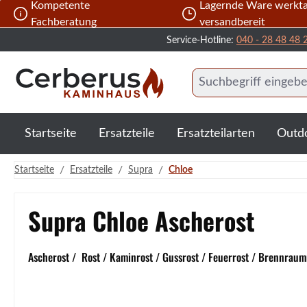
Kompetente
Lagernde Ware werkta
 Hauptinhalt springen
Zur Suche springen
Zur Hauptnavigation springen
Fachberatung
versandbereit
Service-Hotline:
040 - 28 48 48 
Startseite
Ersatzteile
Ersatzteilarten
Outd
/
/
/
Startseite
Ersatzteile
Supra
Chloe
Supra Chloe Ascherost
Ascherost / Rost / Kaminrost / Gussrost / Feuerrost / Brennraumr