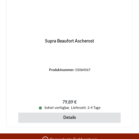
Supra Beaufort Ascherost
Produktnummer:
01064567
Regulärer Preis:
79,89 €
Sofort verfügbar, Lieferzeit: 2-4 Tage
Details