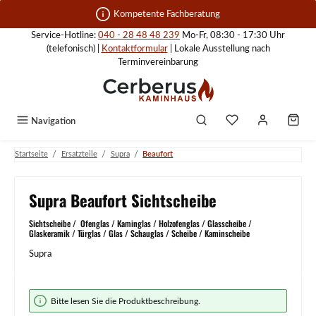
Zum Hauptinhalt springen
Kompetente Fachberatung
Service-Hotline:
040 - 28 48 48 239
Mo-Fr, 08:30 - 17:30 Uhr
(telefonisch) |
Kontaktformular
| Lokale Ausstellung nach
Terminvereinbarung
Navigation
/
/
/
Startseite
Ersatzteile
Supra
Beaufort
Supra Beaufort Sichtscheibe
Sichtscheibe / Ofenglas / Kaminglas / Holzofenglas / Glasscheibe /
Glaskeramik / Türglas / Glas / Schauglas / Scheibe / Kaminscheibe
Supra
Bildergalerie überspringen
Bitte lesen Sie die Produktbeschreibung.