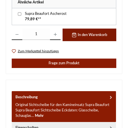
Ähnliche Artikel
Supra Beaufort Ascherost
79,89 €*¹
Produkt Anzahl: Gib den gewünschten Wert ein oder benutze die Schaltflächen um d
In den Warenkorb
Zum Merkzettel hinzufügen
Frage zum Produkt
Beschreibung
Original Sichtscheibe für den Kamineinsatz Supra Beaufort
Supra Beaufort Sichtscheibe Eckdaten: Glasscheibe,
Schauglas…
Mehr
Eigenschaften