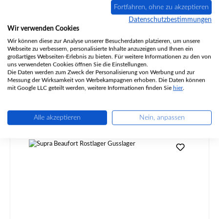
Fortfahren, ohne zu akzeptieren
Datenschutzbestimmungen
Wir verwenden Cookies
Produktnummer:
01010097
Wir können diese zur Analyse unserer Besucherdaten platzieren, um unsere
Webseite zu verbessern, personalisierte Inhalte anzuzeigen und Ihnen ein
großartiges Webseiten-Erlebnis zu bieten. Für weitere Informationen zu den von
uns verwendeten Cookies öffnen Sie die Einstellungen.
Die Daten werden zum Zweck der Personalisierung von Werbung und zur
Messung der Wirksamkeit von Werbekampagnen erhoben. Die Daten können
mit Google LLC geteilt werden, weitere Informationen finden Sie
hier
.
Regulärer Preis:
15,95 €
Sofort verfügbar, Lieferzeit: 2-4 Tage
Details
Alle akzeptieren
Nein, anpassen