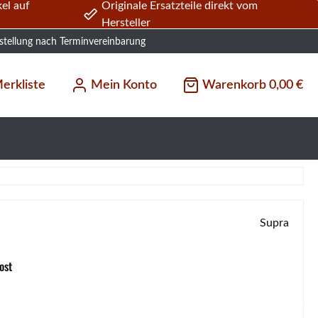
el auf
Originale Ersatzteile direkt vom
Hersteller
stellung nach Terminvereinbarung
erkliste
Mein Konto
Warenkorb
0,00 €
Supra
ost