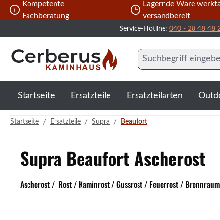
Kompetente
Lagernde Ware werkta
 Hauptinhalt springen
Zur Suche springen
Zur Hauptnavigation springen
Fachberatung
versandbereit
Service-Hotline:
040 - 28 48 48 
Startseite
Ersatzteile
Ersatzteilarten
Outd
/
/
/
Startseite
Ersatzteile
Supra
Beaufort
Supra Beaufort Ascherost
Ascherost / Rost / Kaminrost / Gussrost / Feuerrost / Brennraumr