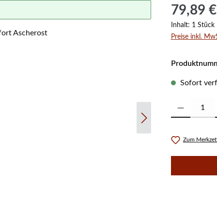
Regulärer Prei
79,89 €
Inhalt:
1 Stück
Preise inkl. Mw
Produktnum
Sofort verf
Produkt Anzahl:
Zum Merkzett