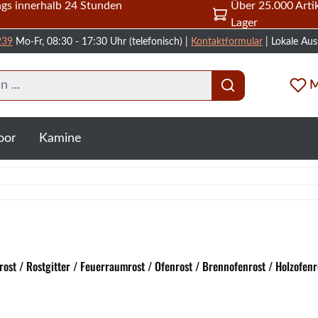
gs innerhalb 24 Stunden
Über 25.000 Artik
Lager
239
Mo-Fr, 08:30 - 17:30 Uhr (telefonisch) |
Kontaktformular
| Lokale Aus
M
oor
Kamine
ost / Rostgitter / Feuerraumrost / Ofenrost / Brennofenrost / Holzofenr