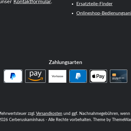
unser
Kontaktformular
.
Ersatzteile-Finder
Onlineshop-Bedienungsanl
Zahlungsarten
Vorkasse
PayPal Später Bezahlen
Amazon Pay
PayPal
Apple Pay
Kredi
. Mehrwertsteuer zzgl.
Versandkosten
und ggf. Nachnahmegebühren, wenn n
026 Cerberuskaminhaus - Alle Rechte vorbehalten. Theme by
ThemeWa