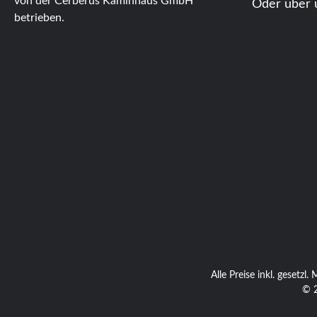
von der Cerberus Kaminhaus GmbH
Oder über 
betrieben.
Alle Preise inkl. gesetzl
© 2