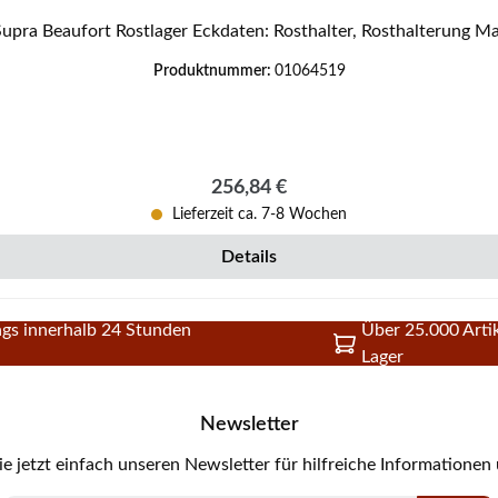
Original Rostlager für den Kaminofen Supra Beaufort Supr
Produktnummer:
01064519
Regulärer Preis:
256,84 €
Lieferzeit ca. 7-8 Wochen
Details
gs innerhalb 24 Stunden
Über 25.000 Artik
Lager
Newsletter
e jetzt einfach unseren Newsletter für hilfreiche Informationen