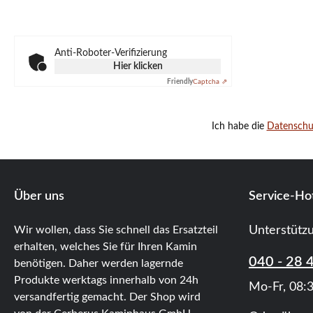
Anti-Roboter-Verifizierung
Hier klicken
Friendly
Captcha ⇗
Ich habe die
Datensch
Über uns
Service-Hot
Wir wollen, dass Sie schnell das Ersatzteil
Unterstütz
erhalten, welches Sie für Ihren Kamin
040 - 28 
benötigen. Daher werden lagernde
Produkte werktags innerhalb von 24h
Mo-Fr, 08:3
versandfertig gemacht. Der Shop wird