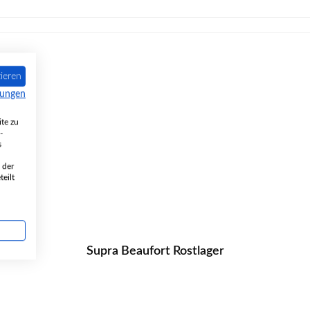
ieren
mungen
te zu
-
s
 der
eilt
Supra Beaufort Rostlager