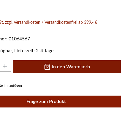
s:
St. zzgl. Versandkosten / Versandkostenfrei ab 399,- €
mer:
01064567
ügbar, Lieferzeit: 2-4 Tage
 Gib den gewünschten Wert ein oder benutze die Schaltflächen um die A
In den Warenkorb
el hinzufügen
Frage zum Produkt