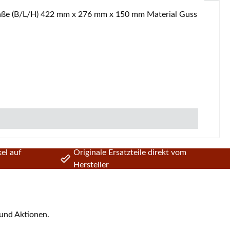
a Beaufort Rostlager Eckdaten: Rosthalter, Rosthalterung Maße (B/L/H) 422 mm x 276 mm x 150 mm Material Guss
el auf
Originale Ersatzteile direkt vom
Hersteller
 und Aktionen.