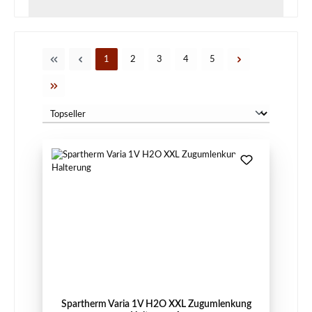
Seite
Seite
Seite
Seite
Seite
1
2
3
4
5
Spartherm Varia 1V H2O XXL Zugumlenkung