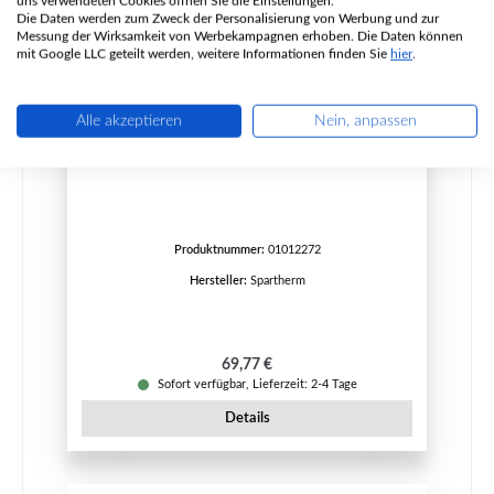
uns verwendeten Cookies öffnen Sie die Einstellungen.
Die Daten werden zum Zweck der Personalisierung von Werbung und zur
Messung der Wirksamkeit von Werbekampagnen erhoben. Die Daten können
mit Google LLC geteilt werden, weitere Informationen finden Sie
hier
.
Alle akzeptieren
Nein, anpassen
Spartherm Varia 1V-57 Ascherost A
Produktnummer:
01012272
Hersteller:
Spartherm
Regulärer Preis:
69,77 €
Sofort verfügbar, Lieferzeit: 2-4 Tage
Details