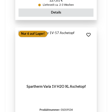
Regulärer Preis:
127,01 €
Lieferzeit ca. 2-3 Wochen
Details
Nur 6 auf Lager!
Spartherm Varia 1V H2O XL Aschetopf
Produktnummer:
01019534