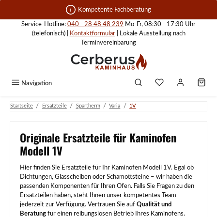
Zum Hauptinhalt springen
Kompetente Fachberatung
Service-Hotline:
040 - 28 48 48 239
Mo-Fr, 08:30 - 17:30 Uhr
(telefonisch) |
Kontaktformular
| Lokale Ausstellung nach
Terminvereinbarung
Navigation
/
/
/
/
Startseite
Ersatzteile
Spartherm
Varia
1V
Originale Ersatzteile für Kaminofen
Modell 1V
Hier finden Sie Ersatzteile für Ihr Kaminofen Modell 1V. Egal ob
Dichtungen, Glasscheiben oder Schamottsteine – wir haben die
passenden Komponenten für Ihren Ofen. Falls Sie Fragen zu den
Ersatzteilen haben, steht Ihnen unser kompetentes Team
jederzeit zur Verfügung. Vertrauen Sie auf
Qualität und
Beratung
für einen reibungslosen Betrieb Ihres Kaminofens.