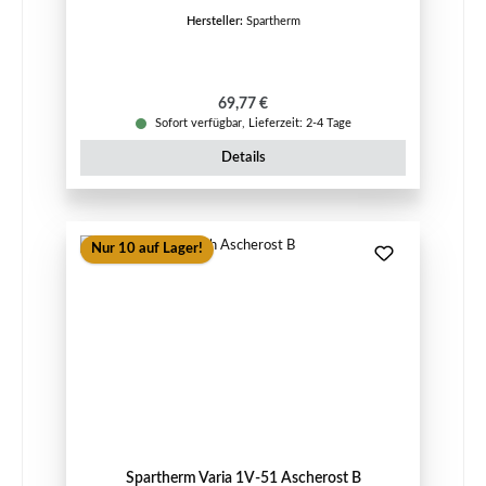
Hersteller:
Spartherm
Regulärer Preis:
69,77 €
Sofort verfügbar, Lieferzeit: 2-4 Tage
Details
Nur 10 auf Lager!
Spartherm Varia 1V-51 Ascherost B