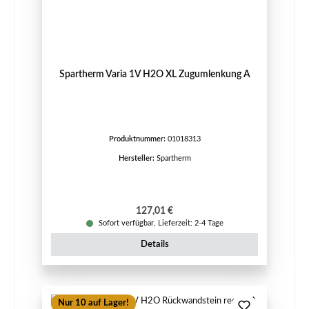
Spartherm Varia 1V H2O XL Zugumlenkung A
Produktnummer:
01018313
Hersteller:
Spartherm
Regulärer Preis:
127,01 €
Sofort verfügbar, Lieferzeit: 2-4 Tage
Details
Nur 10 auf Lager!