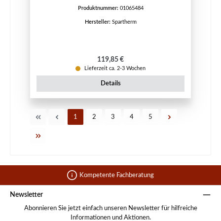
Produktnummer:
01065484
Hersteller:
Spartherm
Regulärer Preis:
119,85 €
Lieferzeit ca. 2-3 Wochen
Details
Seite
Seite
Seite
Seite
Seite
1
2
3
4
5
Kompetente Fachberatung
Newsletter
Abonnieren Sie jetzt einfach unseren Newsletter für hilfreiche
Informationen und Aktionen.