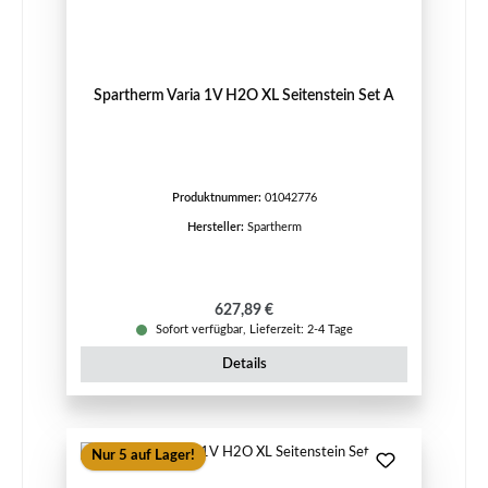
Spartherm Varia 1V H2O XL Seitenstein Set A
Produktnummer:
01042776
Hersteller:
Spartherm
Regulärer Preis:
627,89 €
Sofort verfügbar, Lieferzeit: 2-4 Tage
Details
Nur 5 auf Lager!