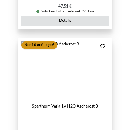
Regulärer Preis:
47,51 €
Sofort verfügbar, Lieferzeit: 2-4 Tage
Details
Nur 10 auf Lager!
Spartherm Varia 1V H2O Ascherost B