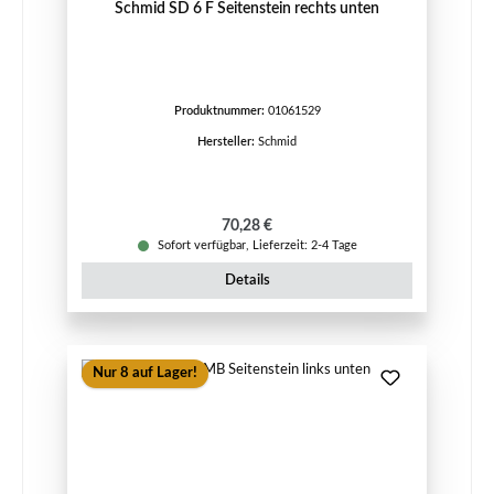
Schmid SD 6 F Seitenstein rechts unten
Produktnummer:
01061529
Hersteller:
Schmid
Regulärer Preis:
70,28 €
Sofort verfügbar, Lieferzeit: 2-4 Tage
Details
Nur 8 auf Lager!