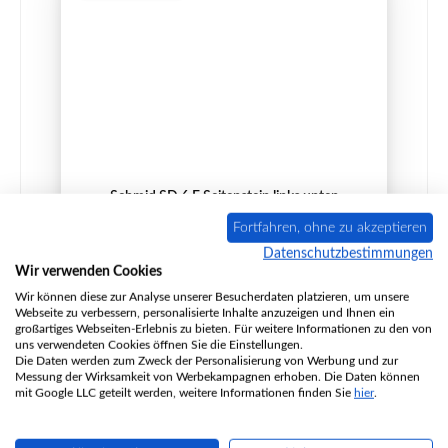
Schmid SD 6 F Seitenstein links unten
Fortfahren, ohne zu akzeptieren
Datenschutzbestimmungen
Wir verwenden Cookies
Produktnummer:
01061531
Wir können diese zur Analyse unserer Besucherdaten platzieren, um unsere
Webseite zu verbessern, personalisierte Inhalte anzuzeigen und Ihnen ein
Hersteller:
Schmid
großartiges Webseiten-Erlebnis zu bieten. Für weitere Informationen zu den von
uns verwendeten Cookies öffnen Sie die Einstellungen.
Die Daten werden zum Zweck der Personalisierung von Werbung und zur
Messung der Wirksamkeit von Werbekampagnen erhoben. Die Daten können
Regulärer Preis:
70,28 €
mit Google LLC geteilt werden, weitere Informationen finden Sie
hier
.
Sofort verfügbar, Lieferzeit: 2-4 Tage
Details