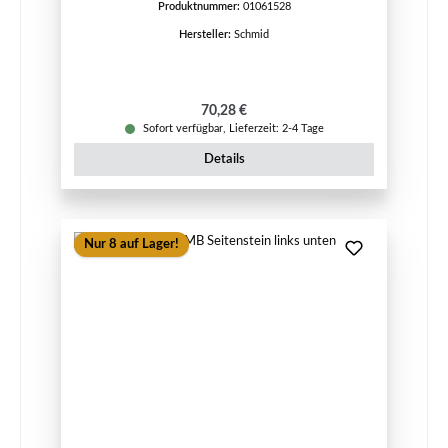
Produktnummer:
01061528
Hersteller:
Schmid
Regulärer Preis:
70,28 €
Sofort verfügbar, Lieferzeit: 2-4 Tage
Details
Nur 8 auf Lager!