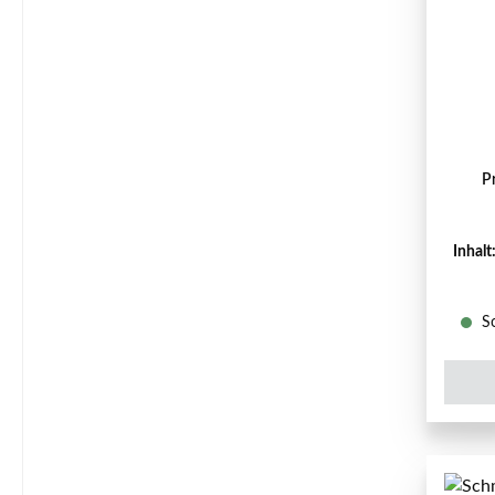
P
Inhalt
So