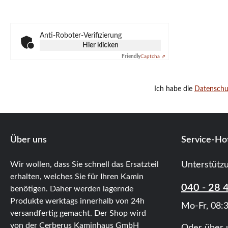
Anti-Roboter-Verifizierung
Hier klicken
Friendly
Captcha ⇗
Ich habe die
Datensch
Über uns
Service-Hot
Wir wollen, dass Sie schnell das Ersatzteil
Unterstütz
erhalten, welches Sie für Ihren Kamin
040 - 28 
benötigen. Daher werden lagernde
Produkte werktags innerhalb von 24h
Mo-Fr, 08:3
versandfertig gemacht. Der Shop wird
von der Cerberus Kaminhaus GmbH