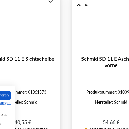
id SD 11 E Sichtscheibe
Schmid SD 11 E Asch
vorne
roduktnummer:
01061573
Produktnummer:
0100
ieren
Hersteller:
Schmid
Hersteller:
Schmid
mungen
te zu
-
Regulärer Preis:
Regulärer P
140,55 €
54,66 €
s