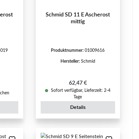
erost
Schmid SD 11 E Ascherost
mittig
5019
Produktnummer:
01009616
Hersteller:
Schmid
Regulärer Preis:
62,47 €
reis:
Sofort verfügbar, Lieferzeit: 2-4
ochen
Tage
Details