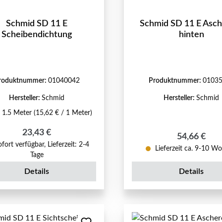
Schmid SD 11 E
Schmid SD 11 E Asch
Scheibendichtung
hinten
roduktnummer:
01040042
Produktnummer:
0103
Hersteller:
Schmid
Hersteller:
Schmid
:
1.5 Meter
(15,62 € / 1 Meter)
Regulärer Preis:
23,43 €
Regulärer P
54,66 €
fort verfügbar, Lieferzeit: 2-4
Lieferzeit ca. 9-10 W
Tage
Details
Details