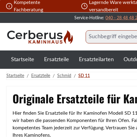
Kompetente
Lagernde Ware werkta
 Hauptinhalt springen
Zur Suche springen
Zur Hauptnavigation springen
Fachberatung
versandbereit
Service-Hotline:
040 - 28 48 48 
Startseite
Ersatzteile
Ersatzteilarten
Outd
/
/
/
Startseite
Ersatzteile
Schmid
SD 11
Originale Ersatzteile für K
Hier finden Sie Ersatzteile für Ihr Kaminofen Modell SD 
wir haben die passenden Komponenten für Ihren Ofen. Fall
kompetentes Team jederzeit zur Verfügung. Vertrauen Sie
Ihres Kaminofens.