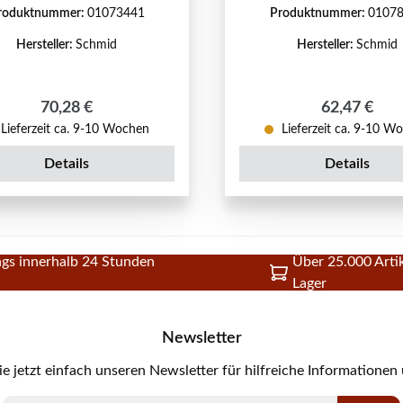
roduktnummer:
01073441
Produktnummer:
0107
Hersteller:
Schmid
Hersteller:
Schmid
Regulärer Preis:
Regulärer P
70,28 €
62,47 €
Lieferzeit ca. 9-10 Wochen
Lieferzeit ca. 9-10 W
Details
Details
gs innerhalb 24 Stunden
Über 25.000 Artik
Lager
Newsletter
e jetzt einfach unseren Newsletter für hilfreiche Informationen