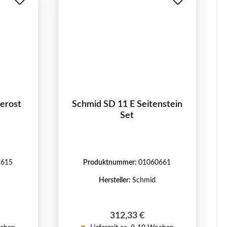
erost
Schmid SD 11 E Seitenstein
Set
9615
Produktnummer:
01060661
Hersteller:
Schmid
reis:
Regulärer Preis:
312,33 €