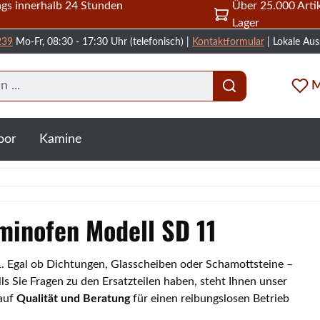
gs innerhalb 24 Stunden
Über 25.000 Artik
Lager
239
Mo-Fr, 08:30 - 17:30 Uhr (telefonisch) |
Kontaktformular
| Lokale Aus
M
oor
Kamine
aminofen Modell SD 11
11. Egal ob Dichtungen, Glasscheiben oder Schamottsteine –
s Sie Fragen zu den Ersatzteilen haben, steht Ihnen unser
 auf
Qualität und Beratung
für einen reibungslosen Betrieb