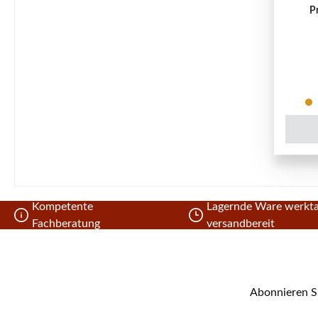
P
Kompetente
Lagernde Ware werkta
Fachberatung
versandbereit
Abonnieren Si