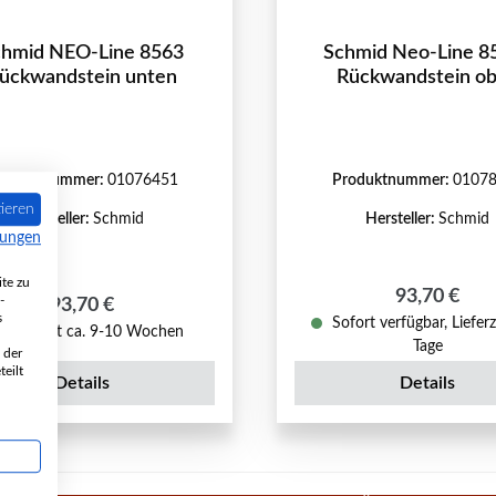
chmid NEO-Line 8563
Schmid Neo-Line 8
ückwandstein unten
Rückwandstein o
roduktnummer:
01076451
Produktnummer:
0107
ieren
Hersteller:
Schmid
Hersteller:
Schmid
mungen
te zu
Regulärer P
93,70 €
-
Regulärer Preis:
93,70 €
s
Sofort verfügbar, Lieferz
Lieferzeit ca. 9-10 Wochen
Tage
 der
eilt
Details
Details