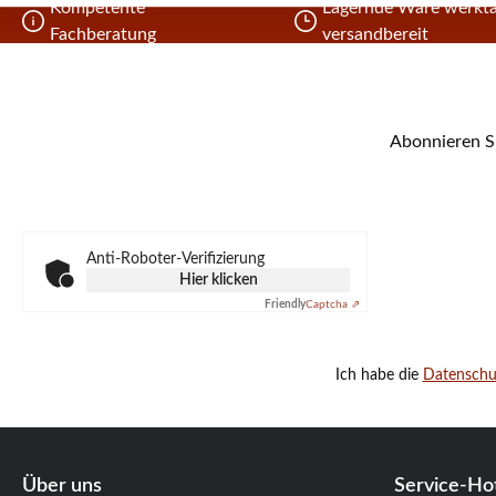
Kompetente
Lagernde Ware werkta
Fachberatung
versandbereit
Abonnieren Si
Anti-Roboter-Verifizierung
Hier klicken
Friendly
Captcha ⇗
Ich habe die
Datensch
Über uns
Service-Hot