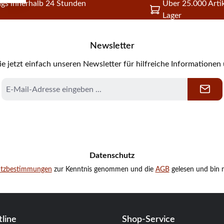
gs innerhalb 24 Stunden
Über 25.000 Artik
Lager
Newsletter
e jetzt einfach unseren Newsletter für hilfreiche Informationen
E-
Mail-
Adresse
*
Datenschutz
utzbestimmungen
zur Kenntnis genommen und die
AGB
gelesen und bin m
line
Shop-Service