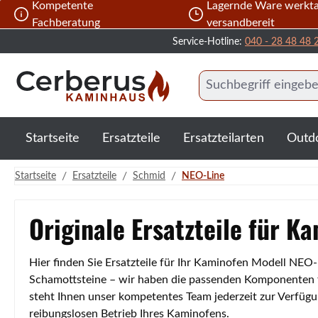
Kompetente
Lagernde Ware werkta
 Hauptinhalt springen
Zur Suche springen
Zur Hauptnavigation springen
Fachberatung
versandbereit
Service-Hotline:
040 - 28 48 48 
Startseite
Ersatzteile
Ersatzteilarten
Outd
/
/
/
Startseite
Ersatzteile
Schmid
NEO-Line
Originale Ersatzteile für K
Hier finden Sie Ersatzteile für Ihr Kaminofen Modell NEO
Schamottsteine – wir haben die passenden Komponenten für
steht Ihnen unser kompetentes Team jederzeit zur Verfügu
reibungslosen Betrieb Ihres Kaminofens.