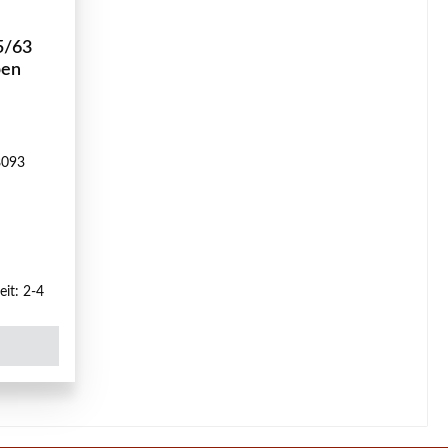
5/63
ben
8093
reis:
eit: 2-4