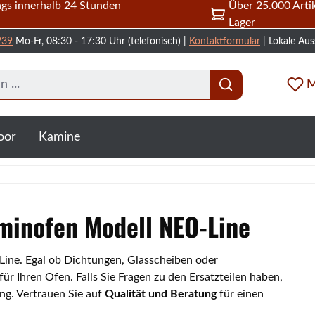
gs innerhalb 24 Stunden
Über 25.000 Artik
Lager
239
Mo-Fr, 08:30 - 17:30 Uhr (telefonisch) |
Kontaktformular
| Lokale Aus
M
oor
Kamine
aminofen Modell NEO-Line
-Line. Egal ob Dichtungen, Glasscheiben oder
 Ihren Ofen. Falls Sie Fragen zu den Ersatzteilen haben,
ng. Vertrauen Sie auf
Qualität und Beratung
für einen