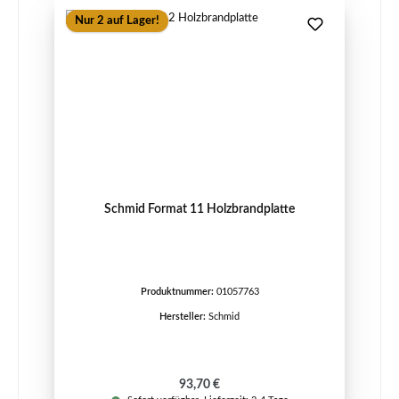
Nur 2 auf Lager!
Schmid Format 11 Holzbrandplatte
Produktnummer:
01057763
Hersteller:
Schmid
Regulärer Preis:
93,70 €