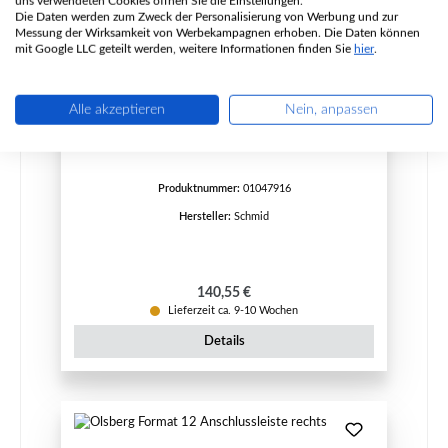
uns verwendeten Cookies öffnen Sie die Einstellungen.
Die Daten werden zum Zweck der Personalisierung von Werbung und zur
Messung der Wirksamkeit von Werbekampagnen erhoben. Die Daten können
mit Google LLC geteilt werden, weitere Informationen finden Sie
hier
.
Schmid Format 12 Seitenplatte rechts unten
Alle akzeptieren
Nein, anpassen
Produktnummer:
01047916
Hersteller:
Schmid
Regulärer Preis:
140,55 €
Lieferzeit ca. 9-10 Wochen
Details