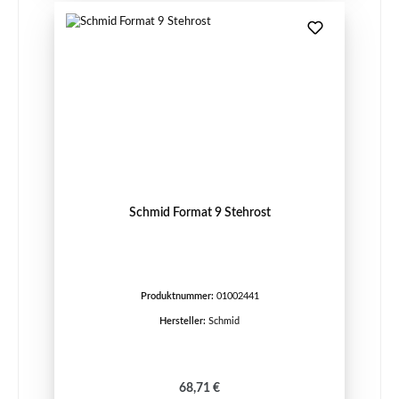
Schmid Format 9 Stehrost
Produktnummer:
01002441
Hersteller:
Schmid
Regulärer Preis:
68,71 €