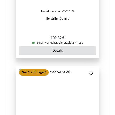
Produktnummer:
01026159
Hersteller:
Schmid
Regulärer Preis:
109,32 €
Sofort verfügbar, Lieferzeit: 2-4 Tage
Details
Nur 1 auf Lager!