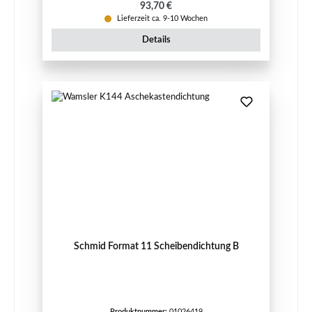
Regulärer Preis:
93,70 €
Lieferzeit ca. 9-10 Wochen
Details
Schmid Format 11 Scheibendichtung B
Produktnummer:
01026419