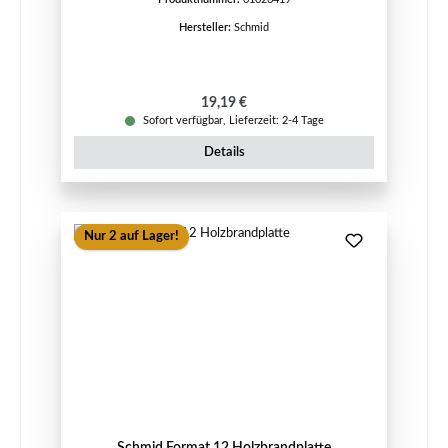
Hersteller:
Schmid
Regulärer Preis:
19,19 €
Sofort verfügbar, Lieferzeit: 2-4 Tage
Details
Nur 2 auf Lager!
Schmid Format 12 Holzbrandplatte