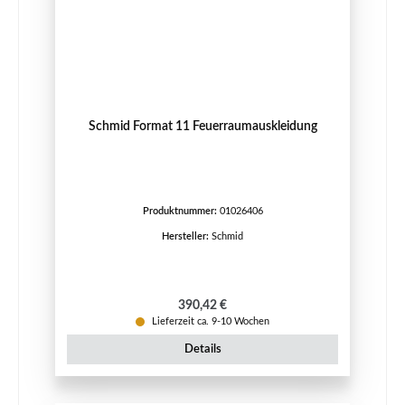
Schmid Format 11 Feuerraumauskleidung
Produktnummer:
01026406
Hersteller:
Schmid
Regulärer Preis:
390,42 €
Lieferzeit ca. 9-10 Wochen
Details