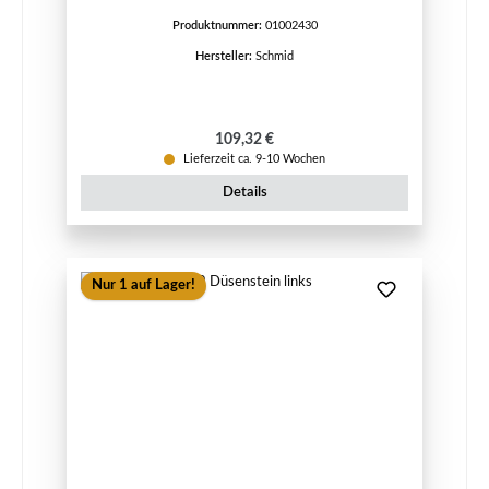
Produktnummer:
01002430
Hersteller:
Schmid
Regulärer Preis:
109,32 €
Lieferzeit ca. 9-10 Wochen
Details
Nur 1 auf Lager!