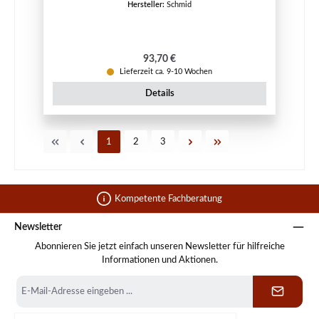
Hersteller:
Schmid
Regulärer Preis:
93,70 €
Lieferzeit ca. 9-10 Wochen
Details
Seite
Seite
Seite
1
2
3
Kompetente Fachberatung
Newsletter
Abonnieren Sie jetzt einfach unseren Newsletter für hilfreiche
Informationen und Aktionen.
E-
Mail-
Adresse
*