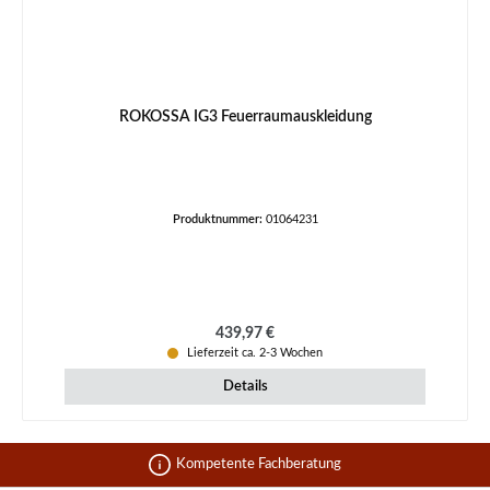
ROKOSSA IG3 Feuerraumauskleidung
Produktnummer:
01064231
Regulärer Preis:
439,97 €
Lieferzeit ca. 2-3 Wochen
Details
Kompetente Fachberatung