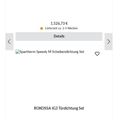
Regulärer Preis:
1.526,73 €
Lieferzeit ca. 2-3 Wochen
Details
ROKOSSA IG3 Türdichtung Set