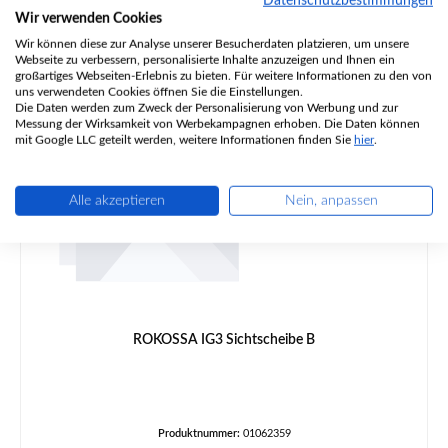
Datenschutzbestimmungen
Regulärer Preis:
32,17 €
Wir verwenden Cookies
Sofort verfügbar, Lieferzeit: 2-4 Tage
Wir können diese zur Analyse unserer Besucherdaten platzieren, um unsere
Webseite zu verbessern, personalisierte Inhalte anzuzeigen und Ihnen ein
Details
großartiges Webseiten-Erlebnis zu bieten. Für weitere Informationen zu den von
uns verwendeten Cookies öffnen Sie die Einstellungen.
Die Daten werden zum Zweck der Personalisierung von Werbung und zur
Messung der Wirksamkeit von Werbekampagnen erhoben. Die Daten können
mit Google LLC geteilt werden, weitere Informationen finden Sie
hier
.
Alle akzeptieren
Nein, anpassen
ROKOSSA IG3 Sichtscheibe B
Produktnummer:
01062359