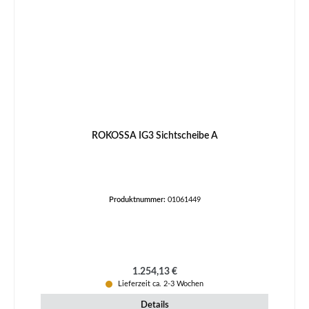
ROKOSSA IG3 Sichtscheibe A
Produktnummer:
01061449
Regulärer Preis:
1.254,13 €
Lieferzeit ca. 2-3 Wochen
Details