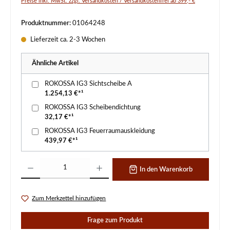
Preise inkl. MwSt. zzgl. Versandkosten / Versandkostenfrei ab 399,- €
Produktnummer:
01064248
Lieferzeit ca. 2-3 Wochen
Ähnliche Artikel
ROKOSSA IG3 Sichtscheibe A
1.254,13 €*¹
ROKOSSA IG3 Scheibendichtung
32,17 €*¹
ROKOSSA IG3 Feuerraumauskleidung
439,97 €*¹
Produkt Anzahl: Gib den gewünschten Wert ein oder benutze die Schaltflächen um d
In den Warenkorb
Zum Merkzettel hinzufügen
Frage zum Produkt