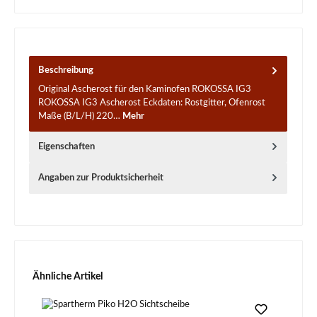
Beschreibung
Original Ascherost für den Kaminofen ROKOSSA IG3
ROKOSSA IG3 Ascherost Eckdaten: Rostgitter, Ofenrost
Maße (B/L/H) 220…
Mehr
Eigenschaften
Angaben zur Produktsicherheit
Produktgalerie überspringen
Ähnliche Artikel