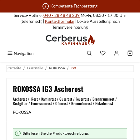
Zum Hauptinhalt springen
Kompetente Fachberatung
Service-Hotline:
040 - 28 48 48 239
Mo-Fr, 08:30 - 17:30 Uhr
(telefonisch) |
Kontaktformular
| Lokale Ausstellung nach
Terminvereinbarung
Navigation
/
/
/
Startseite
Ersatzteile
ROKOSSA
IG3
ROKOSSA IG3 Ascherost
Ascherost / Rost / Kaminrost / Gussrost / Feuerrost / Brennraumrost /
Rostgitter / Feuerraumrost / Ofenrost / Brennofenrost / Holzofenrost
ROKOSSA
Bildergalerie überspringen
Bitte lesen Sie die Produktbeschreibung.