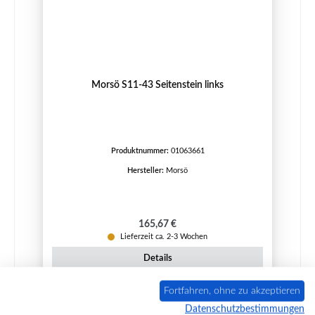
Morsö S11-43 Seitenstein links
Produktnummer:
01063661
Hersteller:
Morsö
Regulärer Preis:
165,67 €
Lieferzeit ca. 2-3 Wochen
Details
Fortfahren, ohne zu akzeptieren
Datenschutzbestimmungen