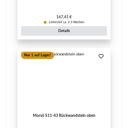
Regulärer Preis:
167,41 €
Lieferzeit ca. 2-3 Wochen
Details
Nur 1 auf Lager!
Morsö S11-43 Rückwandstein oben