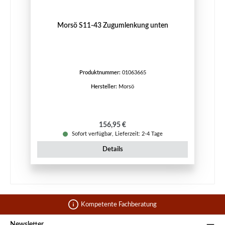
Morsö S11-43 Zugumlenkung unten
Produktnummer:
01063665
Hersteller:
Morsö
Regulärer Preis:
156,95 €
Sofort verfügbar, Lieferzeit: 2-4 Tage
Details
Kompetente Fachberatung
Newsletter