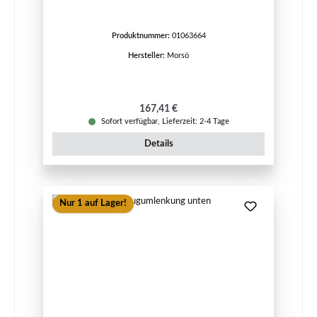
Produktnummer:
01063664
Hersteller:
Morsö
Regulärer Preis:
167,41 €
Sofort verfügbar, Lieferzeit: 2-4 Tage
Details
Nur 1 auf Lager!