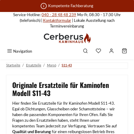
Zum Hauptinhalt springen
Kompetente Fachberatung
Service-Hotline:
040 - 28 48 48 239
Mo-Fr, 08:30 - 17:30 Uhr
(telefonisch) |
Kontaktformular
| Lokale Ausstellung nach
Terminvereinbarung
Navigation
/
/
/
Startseite
Ersatzteile
Morsö
S11-43
Originale Ersatzteile für Kaminofen
Modell S11-43
Hier finden Sie Ersatzteile für Ihr Kaminofen Modell S11-43.
Egal ob Dichtungen, Glasscheiben oder Schamottsteine – wir
haben die passenden Komponenten für Ihren Ofen. Falls Sie
Fragen zu den Ersatzteilen haben, steht Ihnen unser
kompetentes Team jederzeit zur Verfügung. Vertrauen Sie auf
Qualität und Beratung
für einen reibungslosen Betrieb Ihres