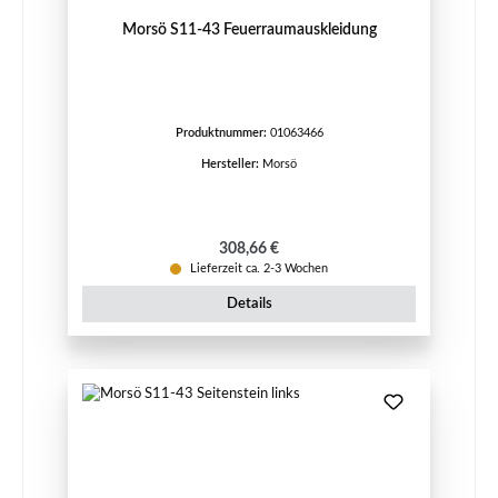
Morsö S11-43 Feuerraumauskleidung
Produktnummer:
01063466
Hersteller:
Morsö
Regulärer Preis:
308,66 €
Lieferzeit ca. 2-3 Wochen
Details