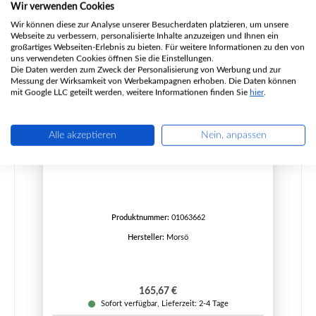
Nur 2 auf Lager!
Wir verwenden Cookies
Wir können diese zur Analyse unserer Besucherdaten platzieren, um unsere
Webseite zu verbessern, personalisierte Inhalte anzuzeigen und Ihnen ein
großartiges Webseiten-Erlebnis zu bieten. Für weitere Informationen zu den von
uns verwendeten Cookies öffnen Sie die Einstellungen.
Die Daten werden zum Zweck der Personalisierung von Werbung und zur
Messung der Wirksamkeit von Werbekampagnen erhoben. Die Daten können
mit Google LLC geteilt werden, weitere Informationen finden Sie
hier
.
Alle akzeptieren
Nein, anpassen
Morsö S11-43 Seitenstein rechts
Produktnummer:
01063662
Hersteller:
Morsö
Regulärer Preis:
165,67 €
Sofort verfügbar, Lieferzeit: 2-4 Tage