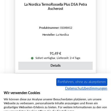
La Nordica TermoRossella Plus DSA Petra
Ascherost
Produktnummer:
01048412
Hersteller:
La Nordica
Regulärer Preis:
91,49 €
Sofort verfügbar, Lieferzeit: 2-4 Tage
Details
Fortfahren, ohne zu akzeptieren
Nur 9 auf Lager!
Datenschutzbestimmungen
Wir verwenden Cookies
Wir können diese zur Analyse unserer Besucherdaten platzieren, um unsere
Webseite zu verbessern, personalisierte Inhalte anzuzeigen und Ihnen ein
großartiges Webseiten-Erlebnis zu bieten. Für weitere Informationen zu den von