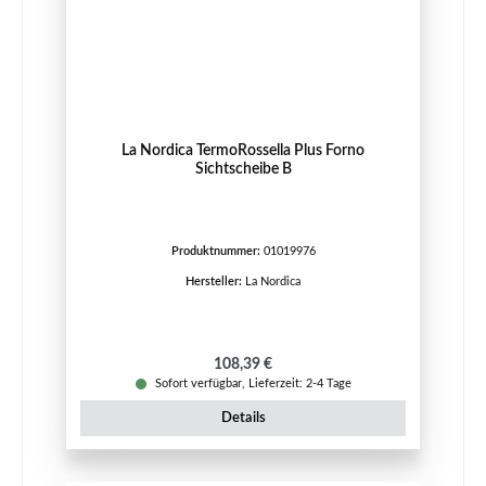
La Nordica TermoRossella Plus Forno
Sichtscheibe B
Produktnummer:
01019976
Hersteller:
La Nordica
Regulärer Preis:
108,39 €
Sofort verfügbar, Lieferzeit: 2-4 Tage
Details