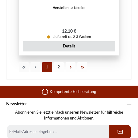
Hersteller:
La Nordica
Regulärer Preis:
12,10 €
Lieferzeit ca. 2-3 Wochen
Details
Seite
Seite
1
2
Kompetente Fachberatung
Newsletter
Abonnieren Sie jetzt einfach unseren Newsletter für hilfreiche
Informationen und Aktionen.
E-
Mail-
Adresse