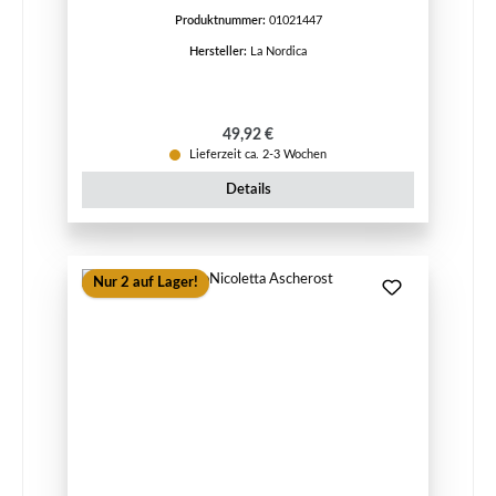
Produktnummer:
01021447
Hersteller:
La Nordica
Regulärer Preis:
49,92 €
Lieferzeit ca. 2-3 Wochen
Details
Nur 2 auf Lager!