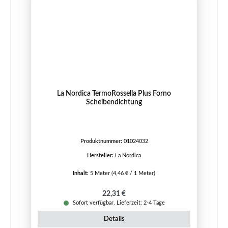
La Nordica TermoRossella Plus Forno
Scheibendichtung
Produktnummer:
01024032
Hersteller:
La Nordica
Inhalt:
5 Meter
(4,46 € / 1 Meter)
Regulärer Preis:
22,31 €
Sofort verfügbar, Lieferzeit: 2-4 Tage
Details