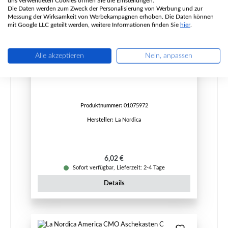
uns verwendeten Cookies öffnen Sie die Einstellungen.
Die Daten werden zum Zweck der Personalisierung von Werbung und zur
Messung der Wirksamkeit von Werbekampagnen erhoben. Die Daten können
mit Google LLC geteilt werden, weitere Informationen finden Sie
hier
.
Alle akzeptieren
Nein, anpassen
La Nordica TermoRossella Plus EVO D.S.A. 4.0
Feuerraum Türgriff Stift
Produktnummer:
01075972
Hersteller:
La Nordica
Regulärer Preis:
6,02 €
Sofort verfügbar, Lieferzeit: 2-4 Tage
Details