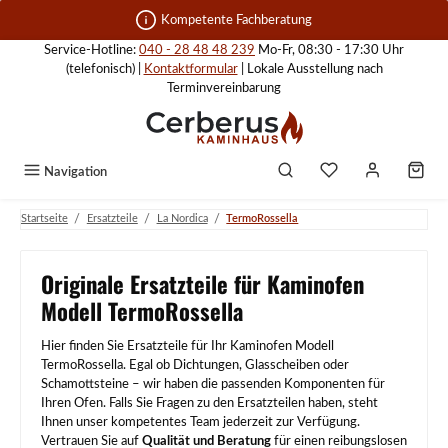
Zum Hauptinhalt springen
Kompetente Fachberatung
Service-Hotline:
040 - 28 48 48 239
Mo-Fr, 08:30 - 17:30 Uhr
(telefonisch) |
Kontaktformular
| Lokale Ausstellung nach
Terminvereinbarung
Navigation
/
/
/
Startseite
Ersatzteile
La Nordica
TermoRossella
Originale Ersatzteile für Kaminofen
Modell TermoRossella
Hier finden Sie Ersatzteile für Ihr Kaminofen Modell
TermoRossella. Egal ob Dichtungen, Glasscheiben oder
Schamottsteine – wir haben die passenden Komponenten für
Ihren Ofen. Falls Sie Fragen zu den Ersatzteilen haben, steht
Ihnen unser kompetentes Team jederzeit zur Verfügung.
Vertrauen Sie auf
Qualität und Beratung
für einen reibungslosen