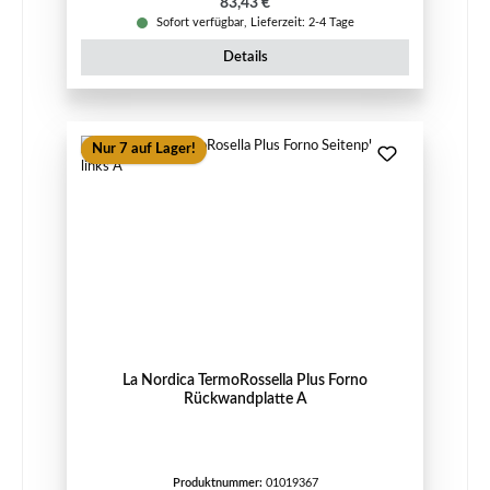
Regulärer Preis:
83,43 €
Sofort verfügbar, Lieferzeit: 2-4 Tage
Details
Nur 7 auf Lager!
La Nordica TermoRossella Plus Forno
Rückwandplatte A
Produktnummer:
01019367