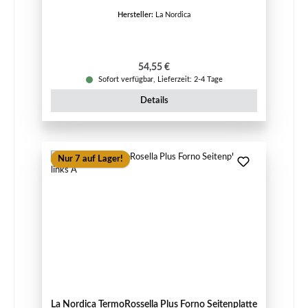
Hersteller:
La Nordica
Regulärer Preis:
54,55 €
Sofort verfügbar, Lieferzeit: 2-4 Tage
Details
Nur 7 auf Lager!
La Nordica TermoRossella Plus Forno Seitenplatte