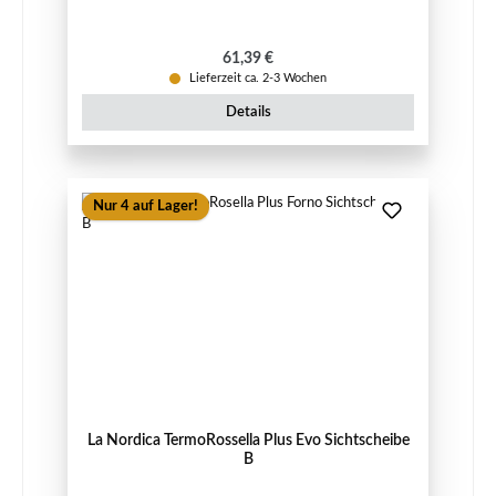
Regulärer Preis:
61,39 €
Lieferzeit ca. 2-3 Wochen
Details
Nur 4 auf Lager!
La Nordica TermoRossella Plus Evo Sichtscheibe
B