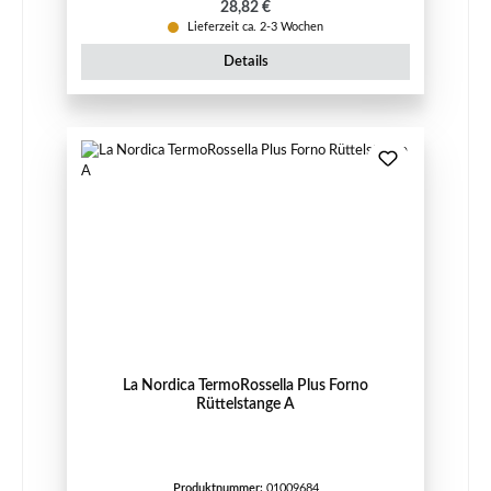
Regulärer Preis:
28,82 €
Lieferzeit ca. 2-3 Wochen
Details
La Nordica TermoRossella Plus Forno
Rüttelstange A
Produktnummer:
01009684