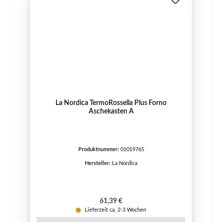
La Nordica TermoRossella Plus Forno
Aschekasten A
Produktnummer:
01019765
Hersteller:
La Nordica
Regulärer Preis:
61,39 €
Lieferzeit ca. 2-3 Wochen