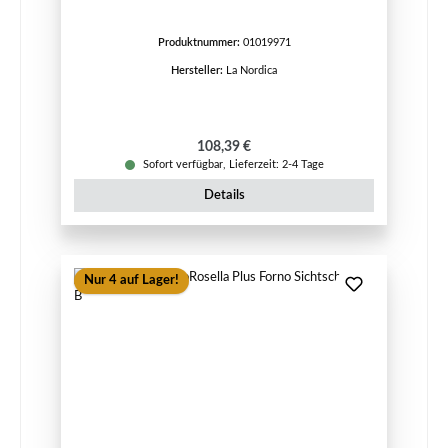
Produktnummer:
01019971
Hersteller:
La Nordica
Regulärer Preis:
108,39 €
Sofort verfügbar, Lieferzeit: 2-4 Tage
Details
Nur 4 auf Lager!