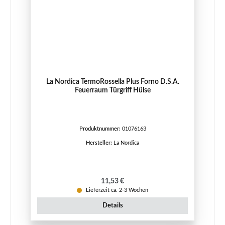
La Nordica TermoRossella Plus Forno D.S.A.
Feuerraum Türgriff Hülse
Produktnummer:
01076163
Hersteller:
La Nordica
Regulärer Preis:
11,53 €
Lieferzeit ca. 2-3 Wochen
Details