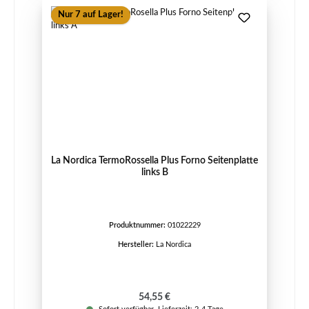
Nur 7 auf Lager!
La Nordica TermoRossella Plus Forno Seitenplatte
links B
Produktnummer:
01022229
Hersteller:
La Nordica
Regulärer Preis:
54,55 €