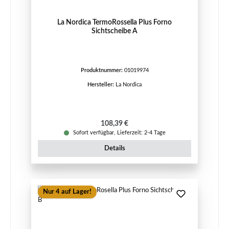
La Nordica TermoRossella Plus Forno
Sichtscheibe A
Produktnummer:
01019974
Hersteller:
La Nordica
Regulärer Preis:
108,39 €
Sofort verfügbar, Lieferzeit: 2-4 Tage
Details
Nur 4 auf Lager!