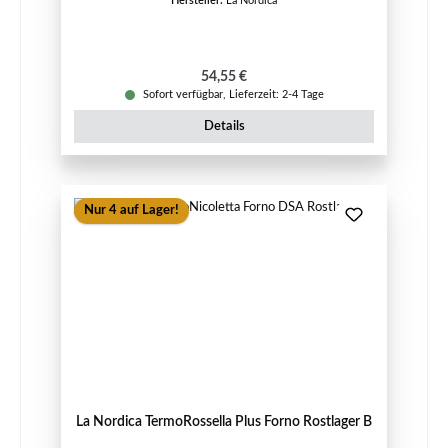
Hersteller:
La Nordica
Regulärer Preis:
54,55 €
Sofort verfügbar, Lieferzeit: 2-4 Tage
Details
Nur 4 auf Lager!
La Nordica TermoRossella Plus Forno Rostlager B