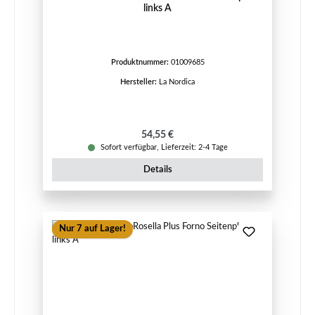
links A
Produktnummer:
01009685
Hersteller:
La Nordica
Regulärer Preis:
54,55 €
Sofort verfügbar, Lieferzeit: 2-4 Tage
Details
Nur 7 auf Lager!