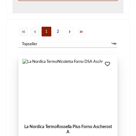
Seite
Seite
1
2
La Nordica TermoRossella Plus Forno Ascherost
A