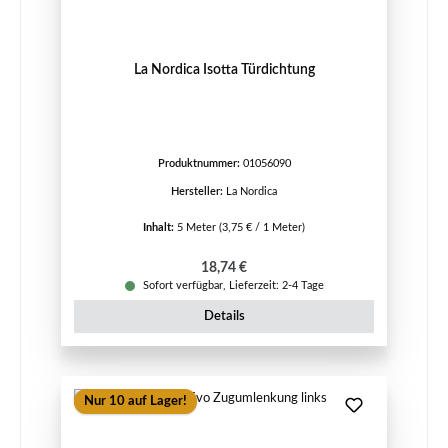
La Nordica Isotta Türdichtung
Produktnummer:
01056090
Hersteller:
La Nordica
Inhalt:
5 Meter
(3,75 € / 1 Meter)
Regulärer Preis:
18,74 €
Sofort verfügbar, Lieferzeit: 2-4 Tage
Details
Nur 10 auf Lager!