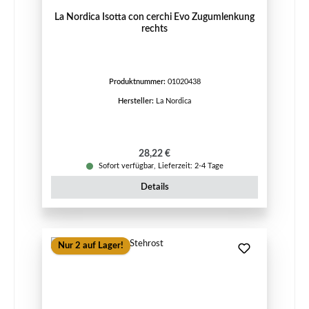
La Nordica Isotta con cerchi Evo Zugumlenkung
rechts
Produktnummer:
01020438
Hersteller:
La Nordica
Regulärer Preis:
28,22 €
Sofort verfügbar, Lieferzeit: 2-4 Tage
Details
Nur 2 auf Lager!