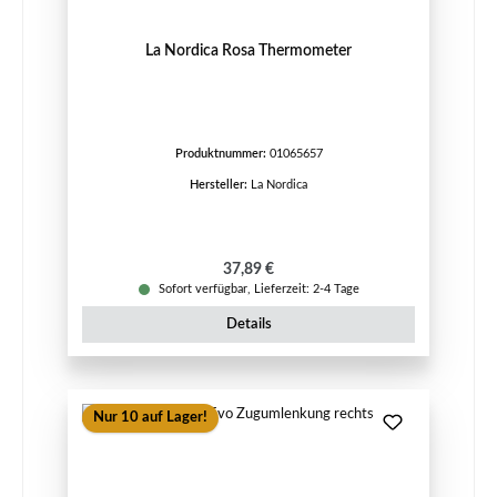
La Nordica Rosa Thermometer
Produktnummer:
01065657
Hersteller:
La Nordica
Regulärer Preis:
37,89 €
Sofort verfügbar, Lieferzeit: 2-4 Tage
Details
Nur 10 auf Lager!