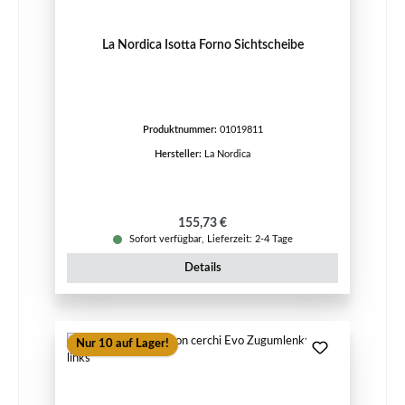
La Nordica Isotta Forno Sichtscheibe
Produktnummer:
01019811
Hersteller:
La Nordica
Regulärer Preis:
155,73 €
Sofort verfügbar, Lieferzeit: 2-4 Tage
Details
Nur 10 auf Lager!