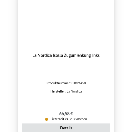
La Nordica Isotta Zugumlenkung links
Produktnummer:
01021450
Hersteller:
La Nordica
Regulärer Preis:
66,58 €
Lieferzeit ca. 2-3 Wochen
Details