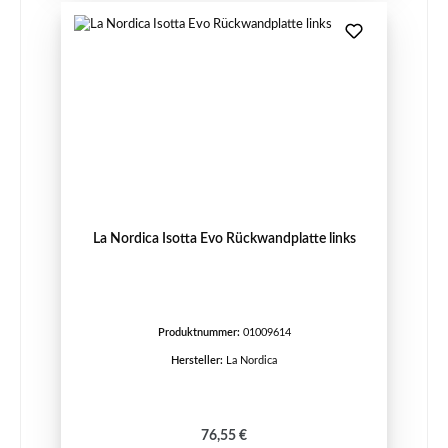
La Nordica Isotta Evo Rückwandplatte links
Produktnummer:
01009614
Hersteller:
La Nordica
Regulärer Preis:
76,55 €