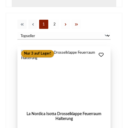
Seite
Seite
1
2
Nur 3 auf Lager!
La Nordica Isotta Drosselklappe Feuerraum
Halterung