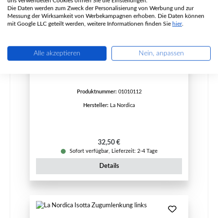
uns verwendeten Cookies öffnen Sie die Einstellungen.
Die Daten werden zum Zweck der Personalisierung von Werbung und zur
Messung der Wirksamkeit von Werbekampagnen erhoben. Die Daten können
mit Google LLC geteilt werden, weitere Informationen finden Sie
hier
.
La Nordica Isotta Drosselklappe Feuerraum
Alle akzeptieren
Nein, anpassen
Produktnummer:
01010112
Hersteller:
La Nordica
Regulärer Preis:
32,50 €
Sofort verfügbar, Lieferzeit: 2-4 Tage
Details