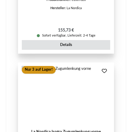
Hersteller:
La Nordica
Regulärer Preis:
155,73 €
Sofort verfügbar, Lieferzeit: 2-4 Tage
Details
Nur 3 auf Lager!
La Nordica Isotta Zugumlenkung vorne