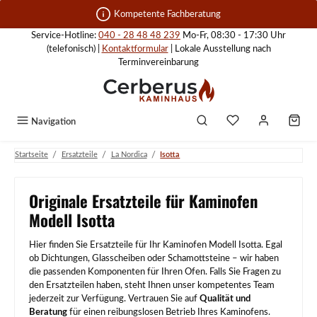
Zum Hauptinhalt springen
Kompetente Fachberatung
Service-Hotline:
040 - 28 48 48 239
Mo-Fr, 08:30 - 17:30 Uhr
(telefonisch) |
Kontaktformular
| Lokale Ausstellung nach
Terminvereinbarung
Navigation
/
/
/
Startseite
Ersatzteile
La Nordica
Isotta
Originale Ersatzteile für Kaminofen
Modell Isotta
Hier finden Sie Ersatzteile für Ihr Kaminofen Modell Isotta. Egal
ob Dichtungen, Glasscheiben oder Schamottsteine – wir haben
die passenden Komponenten für Ihren Ofen. Falls Sie Fragen zu
den Ersatzteilen haben, steht Ihnen unser kompetentes Team
jederzeit zur Verfügung. Vertrauen Sie auf
Qualität und
Beratung
für einen reibungslosen Betrieb Ihres Kaminofens.