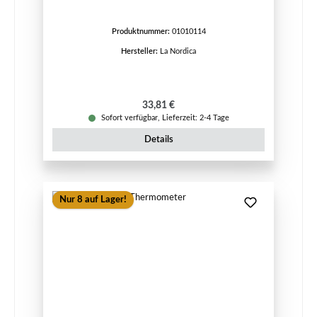
Produktnummer:
01010114
Hersteller:
La Nordica
Regulärer Preis:
33,81 €
Sofort verfügbar, Lieferzeit: 2-4 Tage
Details
Nur 8 auf Lager!