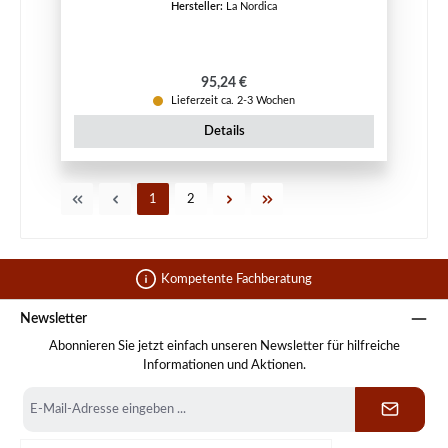
Hersteller:
La Nordica
Regulärer Preis:
95,24 €
Lieferzeit ca. 2-3 Wochen
Details
Seite
Seite
1
2
Kompetente Fachberatung
Newsletter
Abonnieren Sie jetzt einfach unseren Newsletter für hilfreiche
Informationen und Aktionen.
E-
Mail-
Adresse
*