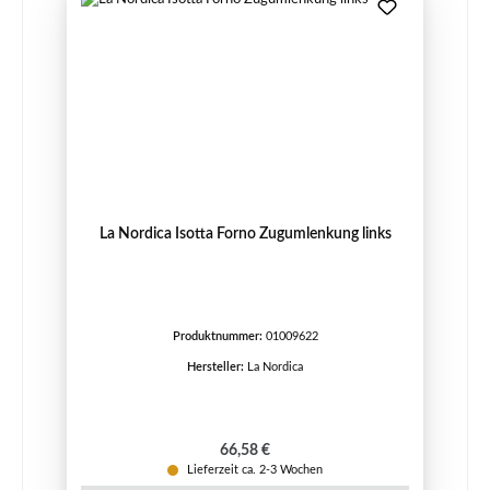
La Nordica Isotta Forno Zugumlenkung links
Produktnummer:
01009622
Hersteller:
La Nordica
Regulärer Preis:
66,58 €
Lieferzeit ca. 2-3 Wochen