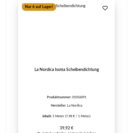
Nur 6 auf Lager!
La Nordica Isotta Scheibendichtung
Produktnummer:
01056091
Hersteller:
La Nordica
Inhalt:
5 Meter
(7,98 € / 1 Meter)
Regulärer Preis:
39,92 €