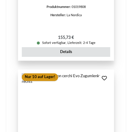
Produktnummer:
01019808
Hersteller:
La Nordica
Regulärer Preis:
155,73 €
Sofort verfügbar, Lieferzeit: 2-4 Tage
Details
Nur 10 auf Lager!