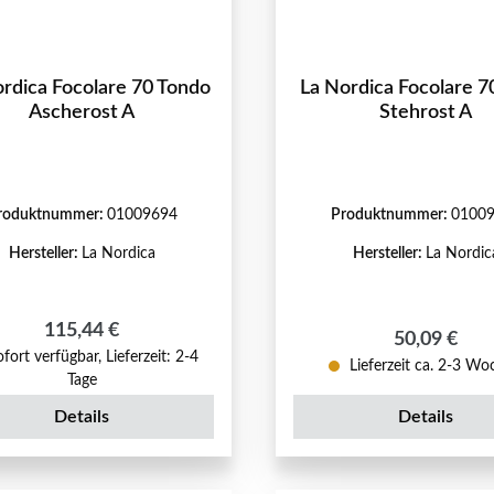
rdica Focolare 70 Tondo
La Nordica Focolare 7
Ascherost A
Stehrost A
roduktnummer:
01009694
Produktnummer:
0100
Hersteller:
La Nordica
Hersteller:
La Nordic
Regulärer Preis:
115,44 €
Regulärer P
50,09 €
fort verfügbar, Lieferzeit: 2-4
Lieferzeit ca. 2-3 W
Tage
Details
Details