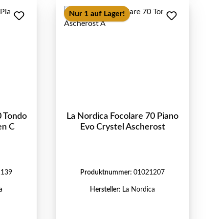
Nur 1 auf Lager!
0 Tondo
La Nordica Focolare 70 Piano
en C
Evo Crystel Ascherost
1139
Produktnummer:
01021207
a
Hersteller:
La Nordica