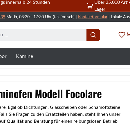
gs innerhalb 24 Stunden
Über 25.000 Artik
Lager
239
Mo-Fr, 08:30 - 17:30 Uhr (telefonisch) |
Kontaktformular
| Lokale Aus
M
oor
Kamine
aminofen Modell Focolare
lare. Egal ob Dichtungen, Glasscheiben oder Schamottsteine
lls Sie Fragen zu den Ersatzteilen haben, steht Ihnen unser
 auf
Qualität und Beratung
für einen reibungslosen Betrieb