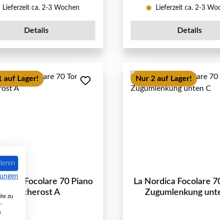
Lieferzeit ca. 2-3 Wochen
Lieferzeit ca. 2-3 W
Details
Details
 auf Lager!
Nur 2 auf Lager!
ieren
mungen
ordica Focolare 70 Piano
La Nordica Focolare 7
Ascherost A
Zugumlenkung unt
te zu
-
s