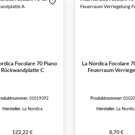
ordica Focolare 70 Piano
La Nordica Focolare 7
Rückwandplatte C
Feuerraum Verriege
Feder C
roduktnummer:
01019392
Produktnummer:
0102
Hersteller:
La Nordica
Hersteller:
La Nordic
Regulärer Preis:
Regulärer 
122,22 €
8,70 €