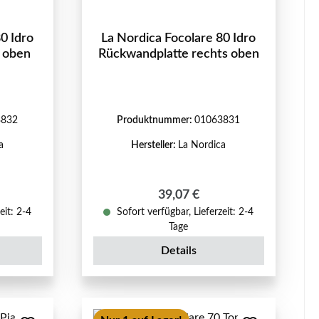
0 Idro
La Nordica Focolare 80 Idro
s oben
Rückwandplatte rechts oben
3832
Produktnummer:
01063831
a
Hersteller:
La Nordica
reis:
Regulärer Preis:
39,07 €
eit: 2-4
Sofort verfügbar, Lieferzeit: 2-4
Tage
Details