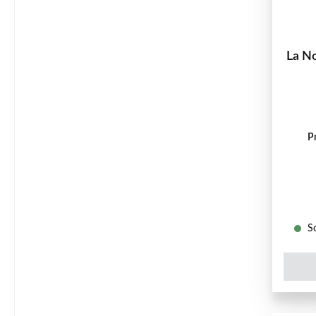
La No
P
So