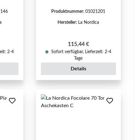
1146
Produktnummer:
01021201
a
Hersteller:
La Nordica
reis:
Regulärer Preis:
115,44 €
eit: 2-4
Sofort verfügbar, Lieferzeit: 2-4
Tage
Details