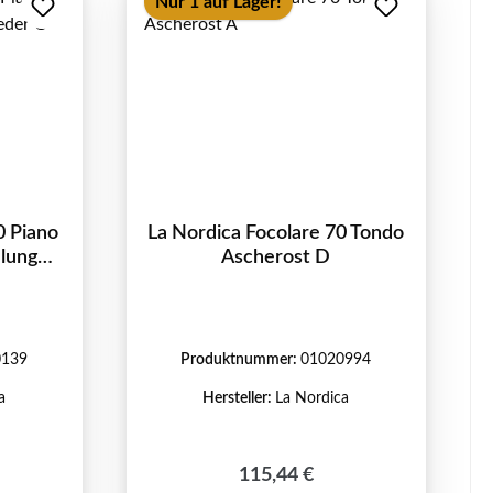
Nur 1 auf Lager!
0 Piano
La Nordica Focolare 70 Tondo
lung
Ascherost D
0139
Produktnummer:
01020994
a
Hersteller:
La Nordica
Regulärer Preis:
115,44 €
Preis: