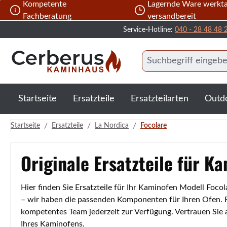
Kompetente
Lagernde Ware werkta
 Hauptinhalt springen
Zur Suche springen
Zur Hauptnavigation springen
Fachberatung
versandbereit
Service-Hotline:
040 - 28 48 48 
Startseite
Ersatzteile
Ersatzteilarten
Outd
/
/
/
Startseite
Ersatzteile
La Nordica
Focolare
Originale Ersatzteile für K
Hier finden Sie Ersatzteile für Ihr Kaminofen Modell Foco
– wir haben die passenden Komponenten für Ihren Ofen. Fa
kompetentes Team jederzeit zur Verfügung. Vertrauen Sie
Ihres Kaminofens.