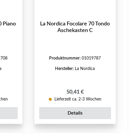
0 Piano
La Nordica Focolare 70 Tondo
Aschekasten C
9708
Produktnummer:
01019787
a
Hersteller:
La Nordica
reis:
Regulärer Preis:
50,41 €
ochen
Lieferzeit ca. 2-3 Wochen
Details