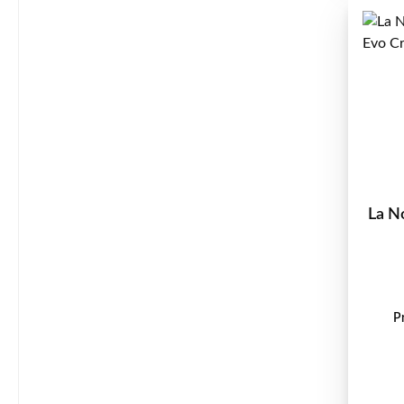
La N
P