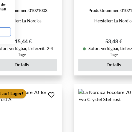
 der
eilt
roduktnummer:
01021003
Produktnummer:
0102
Hersteller:
La Nordica
Hersteller:
La Nordic
Regulärer Preis:
Regulärer P
115,44 €
53,48 €
fort verfügbar, Lieferzeit: 2-4
Sofort verfügbar, Lieferz
Tage
Tage
Details
Details
 auf Lager!