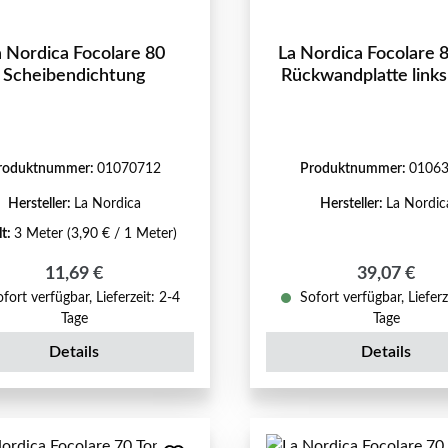
a Nordica Focolare 80
La Nordica Focolare 8
Scheibendichtung
Rückwandplatte link
roduktnummer:
01070712
Produktnummer:
0106
Hersteller:
La Nordica
Hersteller:
La Nordic
lt:
3 Meter
(3,90 € / 1 Meter)
Regulärer Preis:
Regulärer P
11,69 €
39,07 €
fort verfügbar, Lieferzeit: 2-4
Sofort verfügbar, Lieferz
Tage
Tage
Details
Details